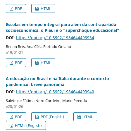
PDF
HTML
Escolas em tempo integral para além da contrapartida
socioeconômica: o Piauí e o “superchoque educacional”
DOI:
https://doi.org/10.5902/1984644493934
Renan Reis, Ana Célia Furtado Orsano
e19/01-21
PDF
HTML
A educação no Brasil e na Itália durante o contexto
pandêmico: breve panorama
DOI:
https://doi.org/10.5902/1984644493940
Salete de Fátima Noro Cordeiro, Mario Pireddu
e20/01-26
PDF
PDF (English)
HTML
HTML (English)