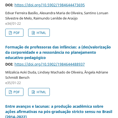
DOI:
https://doi.org/10.5902/1984644473695
Edvar Ferreira Basílio, Alexandra Maria de Oliveira, Santino Loruan
Silvestre de Melo, Raimundo Lenilde de Araújo
e34/01-22
PDF
HTML
Formação de professoras das infâncias: a (des)valorização
da corporeidade e a ressonância no planejamento
educativo-pedagógico
DOI:
https://doi.org/10.5902/1984644488937
Milzalicia Aoki Duda, Lindsey Machado de Oliveira, Ângela Adriane
Schmidt Bersch
e35/01-22
PDF
HTML
Entre avanços e lacunas: a produção acadêmica sobre
ações afirmativas na pós-graduação stricto sensu no Brasil
(2014–2022)