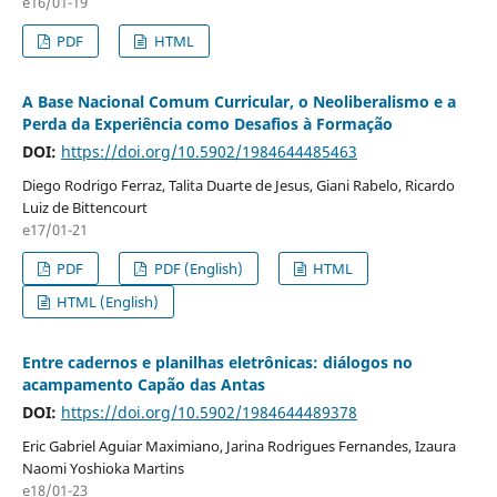
e16/01-19
PDF
HTML
A Base Nacional Comum Curricular, o Neoliberalismo e a
Perda da Experiência como Desafios à Formação
DOI:
https://doi.org/10.5902/1984644485463
Diego Rodrigo Ferraz, Talita Duarte de Jesus, Giani Rabelo, Ricardo
Luiz de Bittencourt
e17/01-21
PDF
PDF (English)
HTML
HTML (English)
Entre cadernos e planilhas eletrônicas: diálogos no
acampamento Capão das Antas
DOI:
https://doi.org/10.5902/1984644489378
Eric Gabriel Aguiar Maximiano, Jarina Rodrigues Fernandes, Izaura
Naomi Yoshioka Martins
e18/01-23