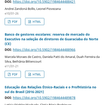
DOI:
https://doi.org/10.5902/1984644488421
Andrei Zandoná Bollis, Leonel Piovezana
e10/01-26
PDF
HTML
Banco de gestores escolares: reserva de mercado do
Executivo na seleção de diretores de Guaraciaba do Norte
(CE)
DOI:
https://doi.org/10.5902/1984644488966
Marcela Moraes de Castro, Daniela Patti do Amaral, Duah Ferreira da
Silva, Bethânia Bittencourt
e11/01-21
PDF
HTML
Educação das Relações Étnico-Raciais e o ProfHistória no
sul do Brasil (2016-2021)
DOI:
https://doi.org/10.5902/1984644489878
Letícia Stiehler Machado, Cíntia Régia Rodrigues