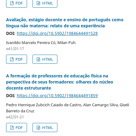
PDF
HTML
Avaliação, estágio docente e ensino de português como
língua não materna: relato de uma experiência
DOI:
https://doi.org/10.5902/1984644491528
Ivanildo Marcelo Pereira Có, Milan Puh
e41/01-17
PDF
HTML
A formação de professores de educação física na
perspectiva de seus formadores: olhares do núcleo
docente estruturante
DOI:
https://doi.org/10.5902/1984644491859
Pedro Henrique Zubcich Caiado de Castro, Alan Camargo Silva, Giseli
Barreto da Cruz
e42/01-21
PDF
HTML