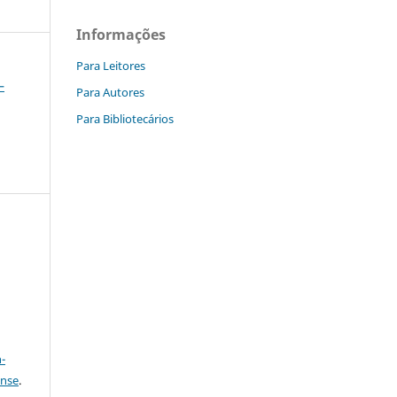
Informações
Para Leitores
–
Para Autores
Para Bibliotecários
a
-
ense
.