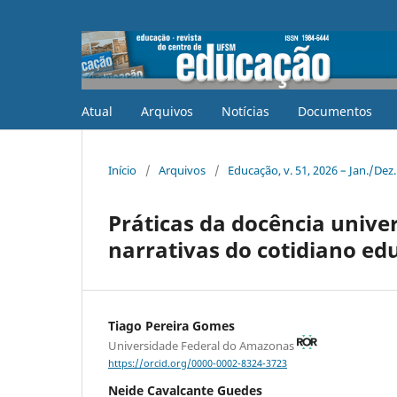
Atual
Arquivos
Notícias
Documentos
Início
/
Arquivos
/
Educação, v. 51, 2026 – Jan./Dez
Práticas da docência unive
narrativas do cotidiano ed
Tiago Pereira Gomes
Universidade Federal do Amazonas
https://orcid.org/0000-0002-8324-3723
Neide Cavalcante Guedes