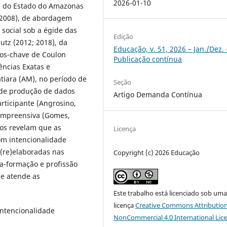
2026-01-10
a do Estado do Amazonas
, 2008), de abordagem
social sob a égide das
Edição
tz (2012; 2018), da
Educação, v. 51, 2026 – Jan./Dez. 
itos-chave de Coulon
Publicação contínua
iências Exatas e
atiara (AM), no período de
Seção
o de produção de dados
Artigo Demanda Contínua
articipante (Angrosino,
-compreensiva (Gomes,
dos revelam que as
Licença
om intencionalidade
(re)elaboradas nas
Copyright (c) 2026 Educação
da-formação e profissão
e atende as
Este trabalho está licenciado sob um
licença
Creative Commons Attribution
Intencionalidade
NonCommercial 4.0 International Lic