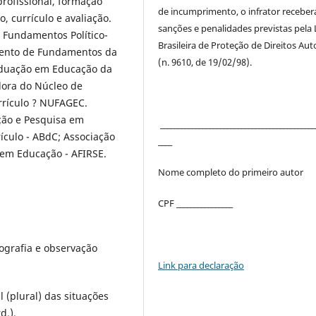
rofissional, formação
de incumprimento, o infrator receber
, currículo e avaliação.
sanções e penalidades previstas pela 
e Fundamentos Político-
Brasileira de Proteção de Direitos Aut
mento de Fundamentos da
(n. 9610, de 19/02/98).
aduação em Educação da
dora do Núcleo de
rrículo ? NUFAGEC.
ção e Pesquisa em
____________________________________________
ículo - ABdC; Associação
____
 em Educação - AFIRSE.
Nome completo do primeiro autor
CPF ________________
ografia e observação
Link para declaração
(plural) das situações
d.).