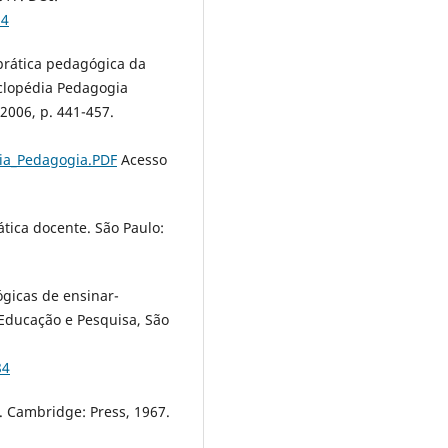
54
 prática pedagógica da
iclopédia Pedagogia
, 2006, p. 441-457.
ia_Pedagogia.PDF
Acesso
tica docente. São Paulo:
gicas de ensinar-
 Educação e Pesquisa, São
84
 Cambridge: Press, 1967.