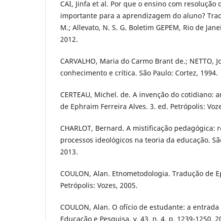
CAI, Jinfa et al. Por que o ensino com resolução
importante para a aprendizagem do aluno? Tradu
M.; Allevato, N. S. G. Boletim GEPEM, Rio de Janei
2012.
CARVALHO, Maria do Carmo Brant de.; NETTO, Jos
conhecimento e crítica. São Paulo: Cortez, 1994.
CERTEAU, Michel. de. A invenção do cotidiano: a
de Ephraim Ferreira Alves. 3. ed. Petrópolis: Voz
CHARLOT, Bernard. A mistificação pedagógica: re
processos ideológicos na teoria da educação. São
2013.
COULON, Alan. Etnometodologia. Tradução de Ep
Petrópolis: Vozes, 2005.
COULON, Alan. O ofício de estudante: a entrada n
Educação e Pesquisa, v. 43, n. 4, p. 1239-1250, 2