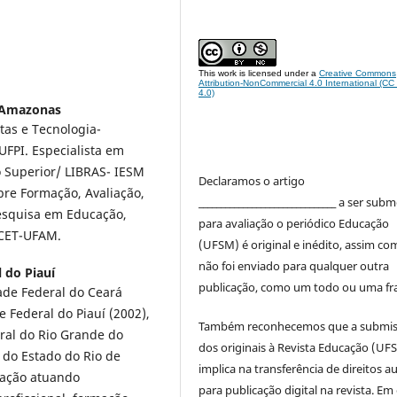
This work is licensed under a
Creative Commons
Attribution-NonCommercial 4.0 International (C
4.0)
o Amazonas
atas e Tecnologia-
FPI. Especialista em
o Superior/ LIBRAS- IESM
Declaramos o artigo
 Formação, Avaliação,
_______________________________ a ser sub
Pesquisa em Educação,
para avaliação o periódico Educação
ICET-UFAM.
(UFSM) é original e inédito, assim co
não foi enviado para qualquer outra
 do Piauí
publicação, como um todo ou uma fr
ade Federal do Ceará
 Federal do Piauí (2002),
Também reconhecemos que a submi
ral do Rio Grande do
dos originais à Revista Educação (UF
 do Estado do Rio de
implica na transferência de direitos a
cação atuando
para publicação digital na revista. Em