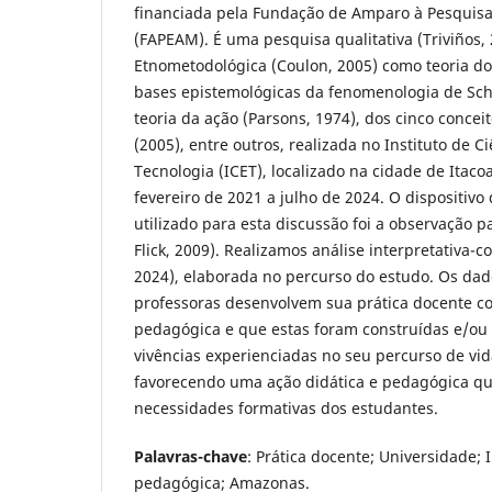
financiada pela Fundação de Amparo à Pesquis
(FAPEAM). É uma pesquisa qualitativa (Triviños
Etnometodológica (Coulon, 2005) como teoria do 
bases epistemológicas da fenomenologia de Schu
teoria da ação (Parsons, 1974), dos cinco conce
(2005), entre outros, realizada no Instituto de C
Tecnologia (ICET), localizado na cidade de Itaco
fevereiro de 2021 a julho de 2024. O dispositiv
utilizado para esta discussão foi a observação p
Flick, 2009). Realizamos análise interpretativa
2024), elaborada no percurso do estudo. Os da
professoras desenvolvem sua prática docente c
pedagógica e que estas foram construídas e/ou 
vivências experienciadas no seu percurso de vi
favorecendo uma ação didática e pedagógica qu
necessidades formativas dos estudantes.
Palavras-chave
: Prática docente; Universidade; 
pedagógica; Amazonas.