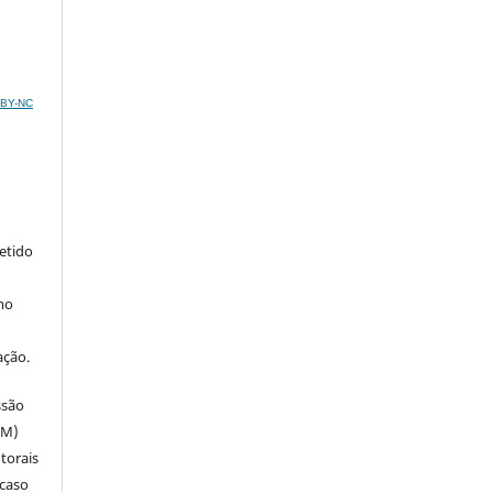
C BY-NC
metido
mo
ação.
ssão
SM)
utorais
 caso