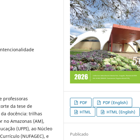
Intencionalidade
de professoras
PDF
PDF (English)
corte da tese de
HTML
HTML (English)
 da docência: trilhas
ior no Amazonas (AM),
ucação (UFPI), ao Núcleo
Publicado
 Currículo (NUFAGEC), e