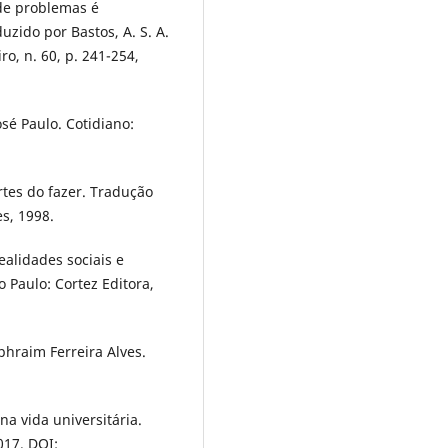
 de problemas é
zido por Bastos, A. S. A.
ro, n. 60, p. 241-254,
é Paulo. Cotidiano:
rtes do fazer. Tradução
es, 1998.
alidades sociais e
 Paulo: Cortez Editora,
hraim Ferreira Alves.
a vida universitária.
017. DOI: