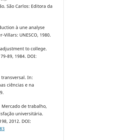
o. São Carlos: Editora da
duction à une analyse
er-Villars: UNESCO, 1980.
adjustment to college.
179-89, 1984. DOI:
transversal. In:
nas ciências e na
9.
. Mercado de trabalho,
fação universitária.
198, 2012. DOI:
183