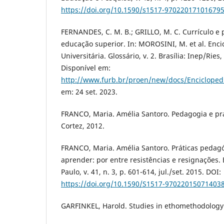
https://doi.org/10.1590/s1517-97022017101679
FERNANDES, C. M. B.; GRILLO, M. C. Currículo e
educação superior. In: MOROSINI, M. et al. Enc
Universitária. Glossário, v. 2. Brasília: Inep/Ries
Disponível em:
http://www.furb.br/proen/new/docs/Encicloped
em: 24 set. 2023.
FRANCO, Maria. Amélia Santoro. Pedagogia e prá
Cortez, 2012.
FRANCO, Maria. Amélia Santoro. Práticas pedagó
aprender: por entre resistências e resignações.
Paulo, v. 41, n. 3, p. 601-614, jul./set. 2015. DOI:
https://doi.org/10.1590/S1517-97022015071403
GARFINKEL, Harold. Studies in ethomethodology.