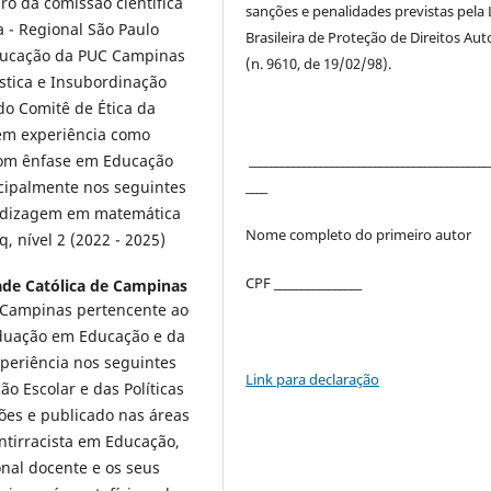
o da comissão científica
sanções e penalidades previstas pela 
 - Regional São Paulo
Brasileira de Proteção de Direitos Aut
 Educação da PUC Campinas
(n. 9610, de 19/02/98).
stica e Insubordinação
do Comitê de Ética da
Tem experiência como
____________________________________________
com ênfase em Educação
____
cipalmente nos seguintes
endizagem em matemática
Nome completo do primeiro autor
, nível 2 (2022 - 2025)
CPF ________________
dade Católica de Campinas
e Campinas pertencente ao
duação em Educação e da
periência nos seguintes
Link para declaração
 Escolar e das Políticas
ões e publicado nas áreas
ntirracista em Educação,
onal docente e os seus