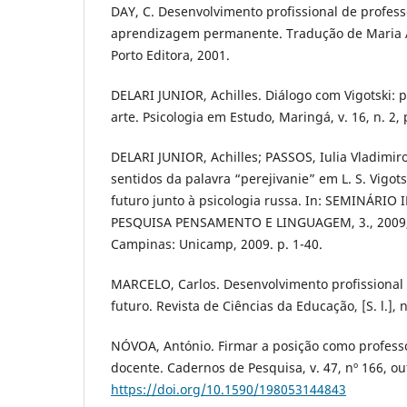
DAY, C. Desenvolvimento profissional de profess
aprendizagem permanente. Tradução de Maria A
Porto Editora, 2001.
DELARI JUNIOR, Achilles. Diálogo com Vigotski: 
arte. Psicologia em Estudo, Maringá, v. 16, n. 2, 
DELARI JUNIOR, Achilles; PASSOS, Iulia Vladimi
sentidos da palavra “perejivanie” em L. S. Vigot
futuro junto à psicologia russa. In: SEMINÁR
PESQUISA PENSAMENTO E LINGUAGEM, 3., 2009, 
Campinas: Unicamp, 2009. p. 1-40.
MARCELO, Carlos. Desenvolvimento profissional
futuro. Revista de Ciências da Educação, [S. l.], n
NÓVOA, António. Firmar a posição como professo
docente. Cadernos de Pesquisa, v. 47, nº 166, ou
https://doi.org/10.1590/198053144843