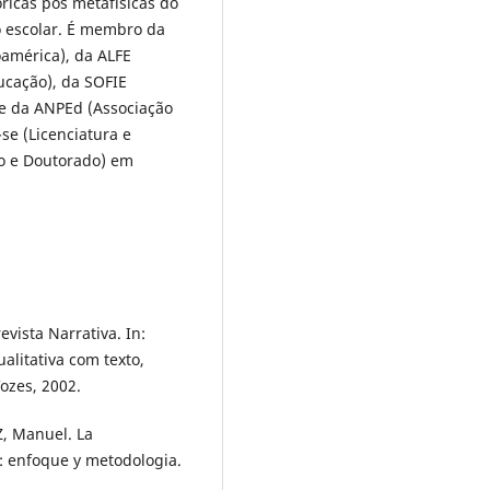
ricas pós metafísicas do
o escolar. É membro da
américa), da ALFE
ucação), da SOFIE
, e da ANPEd (Associação
se (Licenciatura e
o e Doutorado) em
vista Narrativa. In:
alitativa com texto,
ozes, 2002.
, Manuel. La
: enfoque y metodologia.