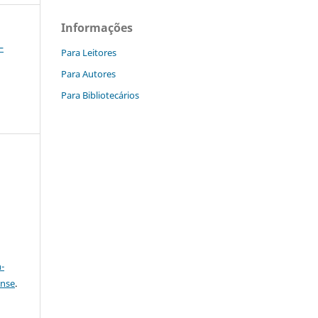
Informações
–
Para Leitores
Para Autores
Para Bibliotecários
a
-
ense
.