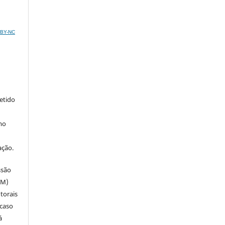
C BY-NC
metido
mo
ação.
ssão
SM)
utorais
 caso
á