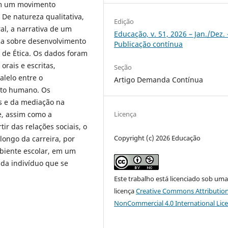
 em um movimento
 De natureza qualitativa,
Edição
ral, a narrativa de um
Educação, v. 51, 2026 – Jan./Dez. 
sa sobre desenvolvimento
Publicação contínua
 de Ética. Os dados foram
orais e escritas,
Seção
alelo entre o
Artigo Demanda Contínua
nto humano. Os
as e da mediação na
Licença
e, assim como a
r das relações sociais, o
Copyright (c) 2026 Educação
longo da carreira, por
mbiente escolar, em um
ada indivíduo que se
Este trabalho está licenciado sob um
licença
Creative Commons Attribution
NonCommercial 4.0 International Lic