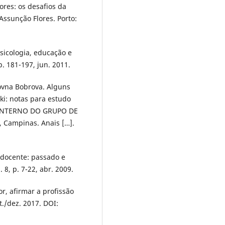
ores: os desafios da
ssunção Flores. Porto:
psicologia, educação e
p. 181-197, jun. 2011.
rovna Bobrova. Alguns
ski: notas para estudo
IO INTERNO DO GRUPO DE
Campinas. Anais […].
 docente: passado e
. 8, p. 7-22, abr. 2009.
r, afirmar a profissão
t./dez. 2017. DOI: