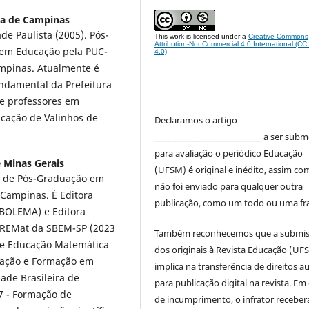
ica de Campinas
e Paulista (2005). Pós-
This work is licensed under a
Creative Commons
Attribution-NonCommercial 4.0 International (C
 em Educação pela PUC-
4.0)
pinas. Atualmente é
undamental da Prefeitura
e professores em
ucação de Valinhos de
Declaramos o artigo
_______________________________ a ser sub
para avaliação o periódico Educação
 Minas Gerais
(UFSM) é original e inédito, assim co
 de Pós-Graduação em
não foi enviado para qualquer outra
 Campinas. É Editora
publicação, como um todo ou uma fr
(BOLEMA) e Editora
- REMat da SBEM-SP (2023
Também reconhecemos que a submi
de Educação Matemática
dos originais à Revista Educação (UF
gação e Formação em
implica na transferência de direitos a
ade Brasileira de
para publicação digital na revista. Em
 - Formação de
de incumprimento, o infrator receber