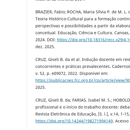
BRAZIER, Fabio; ROCHA, Maria Sílvia P. de M. L. 
Teoria Histórico-Cultural para a formação conti
perspectivas e possibilidades a partir da elab
conceitual. Educação, Ciência e Cultura. Canoas, 
2024. DOI:
https://doi.org/10.18316/recc.v29i4.
dez. 2025.
CRUZ, Giseli B. da et al. Indução docente em rev
concorrentes e práticas prevalecentes. Cadernos
v. 52, p. e09072, 2022. Disponível em:
https://publicacoes.fcc.org.br/cp/article/view/9
2025.
CRUZ, Giseli B. da; FARIAS, Isabel M. S.; HOBOLD
profissional e o início do trabalho docente: deb
Revista Eletrônica de Educação, [S. l.], v.14, 1-1
https://doi.org/10.14244/198271994149
. Acesso