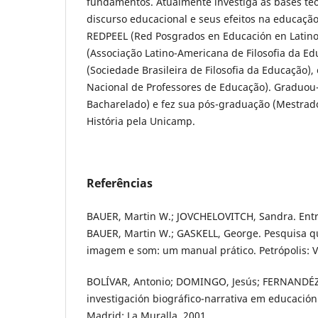
fundamentos. Atualmente investiga as bases teó
discurso educacional e seus efeitos na educaçã
REDPEEL (Red Posgrados en Educación en Latino
(Associação Latino-Americana de Filosofia da Ed
(Sociedade Brasileira de Filosofia da Educação)
Nacional de Professores de Educação). Graduou-
Bacharelado) e fez sua pós-graduação (Mestrad
História pela Unicamp.
Referências
BAUER, Martin W.; JOVCHELOVITCH, Sandra. Entre
BAUER, Martin W.; GASKELL, George. Pesquisa qu
imagem e som: um manual prático. Petrópolis: V
BOLÍVAR, Antonio; DOMINGO, Jesús; FERNANDÉZ
investigación biográfico-narrativa em educación
Madrid: La Muralla, 2001.