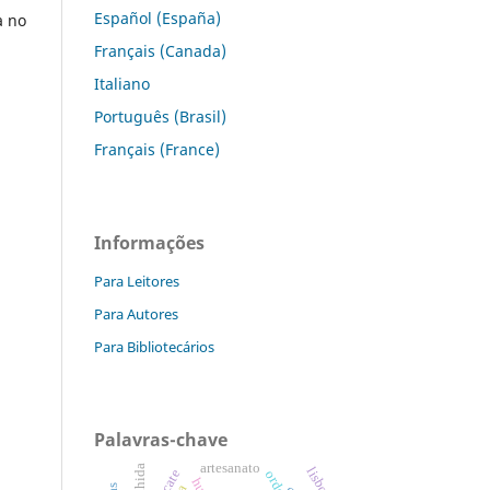
Español (España)
a no
Français (Canada)
Italiano
Português (Brasil)
Français (France)
Informações
Para Leitores
Para Autores
Para Bibliotecários
Palavras-chave
artesanato
acolhida
lisboa