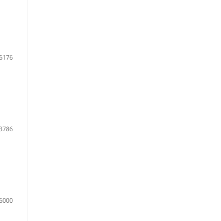
6176
3786
6000