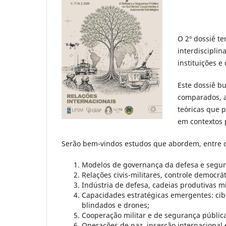
O 2º dossiê t
interdiscipli
instituições e
Este dossiê b
comparados, a
teóricas que 
em contextos p
Serão bem-vindos estudos que abordem, entre 
Modelos de governança da defesa e segura
Relações civis-militares, controle democrát
Indústria de defesa, cadeias produtivas mi
Capacidades estratégicas emergentes: ciber
blindados e drones;
Cooperação militar e de segurança pública
Operações de paz, inserção internacional 