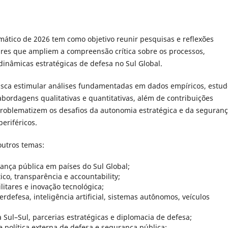
emático de 2026 tem como objetivo reunir pesquisas e reflexões
nares que ampliem a compreensão crítica sobre os processos,
 dinâmicas estratégicas de defesa no Sul Global.
usca estimular análises fundamentadas em dados empíricos, estud
bordagens qualitativas e quantitativas, além de contribuições
problematizem os desafios da autonomia estratégica e da seguran
eriféricos.
outros temas:
nça pública em países do Sul Global;
ico, transparência e accountability;
litares e inovação tecnológica;
defesa, inteligência artificial, sistemas autônomos, veículos
 Sul–Sul, parcerias estratégicas e diplomacia de defesa;
e política externa de defesa e segurança pública;