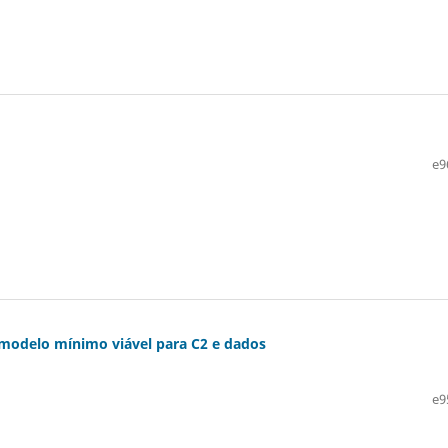
e9
modelo mínimo viável para C2 e dados
e9