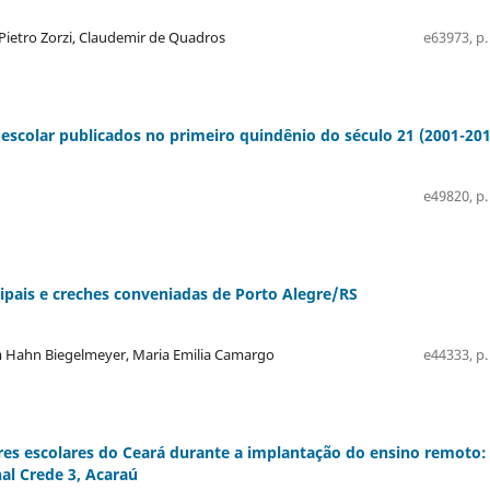
 Pietro Zorzi, Claudemir de Quadros
e63973, p.
 escolar publicados no primeiro quindênio do século 21 (2001-201
e49820, p.
cipais e creches conveniadas de Porto Alegre/RS
m Hahn Biegelmeyer, Maria Emilia Camargo
e44333, p.
res escolares do Ceará durante a implantação do ensino remoto:
al Crede 3, Acaraú