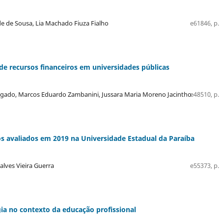
de de Sousa, Lia Machado Fiuza Fialho
e61846, p.
o de recursos financeiros em universidades públicas
 Salgado, Marcos Eduardo Zambanini, Jussara Maria Moreno Jacintho
e48510, p.
os avaliados em 2019 na Universidade Estadual da Paraíba
lves Vieira Guerra
e55373, p.
gia no contexto da educação profissional