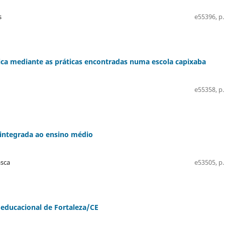
s
e55396, p.
ica mediante as práticas encontradas numa escola capixaba
e55358, p.
 integrada ao ensino médio
asca
e53505, p.
 educacional de Fortaleza/CE