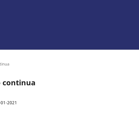
ntinua
ão continua
-01-2021