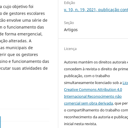
Edição
 cujo objetivo foi
v. 10, n. 19, 2021, publicação con
 de gestores escolares
tão envolve uma série de
Seção
am o funcionamento das
Artigos
de forma emergencial,
ação alteradas. A
las municipais de
Licença
erir que os gestores
nsino e funcionamento das
Autores mantém os direitos autorais 
ecutar suas atividades de
concedem à revista o direito de prime
publicação, com o trabalho
simultaneamente licenciado sob a
Lic
Creative Commons Attribution 4.0
Internacional Reconocimento não
comercial sem obra derivada
, que pe
o compartilhamento do trabalho co
reconhecimento da autoria e publica
inicial nesta revista.