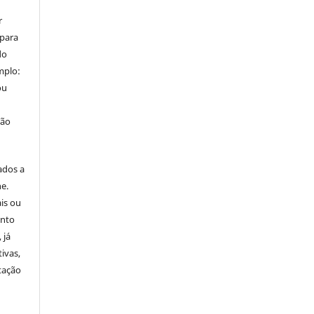
r
 para
do
mplo:
ou
ção
ados a
ne.
is ou
onto
 já
ivas,
tação