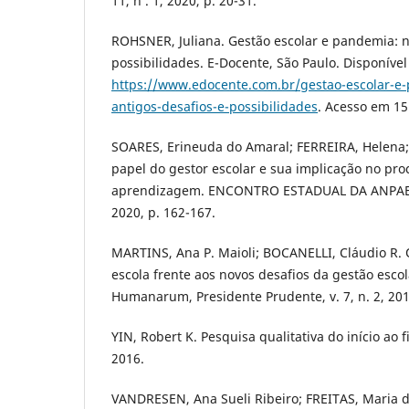
11, n . 1, 2020, p. 20-31.
ROHSNER, Juliana. Gestão escolar e pandemia: n
possibilidades. E-Docente, São Paulo. Disponíve
https://www.edocente.com.br/gestao-escolar-e
antigos-desafios-e-possibilidades
. Acesso em 15
SOARES, Erineuda do Amaral; FERREIRA, Helena; 
papel do gestor escolar e sua implicação no pr
aprendizagem. ENCONTRO ESTADUAL DA ANPAE, 4
2020, p. 162-167.
MARTINS, Ana P. Maioli; BOCANELLI, Cláudio R. 
escola frente aos novos desafios da gestão esco
Humanarum, Presidente Prudente, v. 7, n. 2, 201
YIN, Robert K. Pesquisa qualitativa do início ao 
2016.
VANDRESEN, Ana Sueli Ribeiro; FREITAS, Maria 