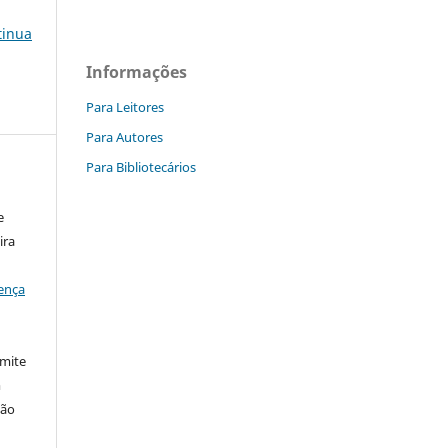
tinua
Informações
Para Leitores
Para Autores
Para Bibliotecários
e
ira
ença
rmite
m
ção