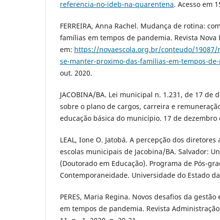
referencia-no-ideb-na-quarentena
. Acesso em 1
FERREIRA, Anna Rachel. Mudança de rotina: co
famílias em tempos de pandemia. Revista Nova E
em:
https://novaescola.org.br/conteudo/19087
se-manter-proximo-das-familias-em-tempos-de
out. 2020.
JACOBINA/BA. Lei municipal n. 1.231, de 17 de 
sobre o plano de cargos, carreira e remuneração
educação básica do município. 17 de dezembro 
LEAL, Ione O. Jatobá. A percepção dos diretores
escolas municipais de Jacobina/BA. Salvador: Un
(Doutorado em Educação). Programa de Pós-gr
Contemporaneidade. Universidade do Estado da
PERES, Maria Regina. Novos desafios da gestão e
em tempos de pandemia. Revista Administração E