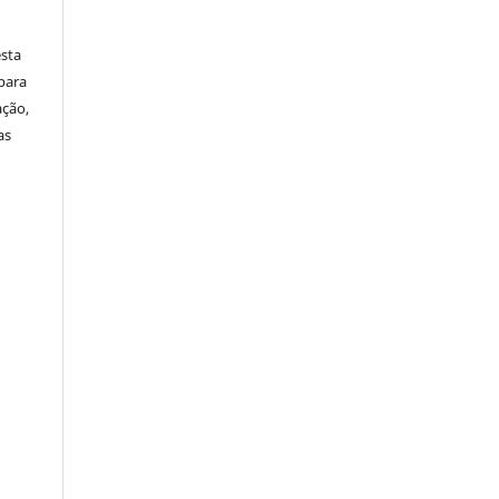
sta
para
ação,
as