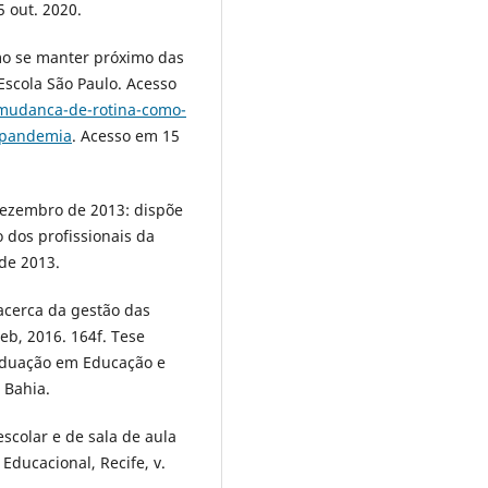
5 out. 2020.
mo se manter próximo das
scola São Paulo. Acesso
/mudanca-de-rotina-como-
-pandemia
. Acesso em 15
dezembro de 2013: dispõe
 dos profissionais da
de 2013.
 acerca da gestão das
eb, 2016. 164f. Tese
aduação em Educação e
 Bahia.
scolar e de sala de aula
ducacional, Recife, v.