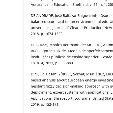
Assurance in Education, Sheffield, v. 11, n. 1, 200
DE ANDRADE, José Baltazar Salgueirinho Osório e
balanced scorecard for an environmental educa
universities. Journal of Cleaner Production, New 
2018, p. 1674-1690.
DE BIAZZI, Monica Rottmann de; MUSCAT, Anton
BIAZZI, Jorge Luiz de. Modelo de aperfeiçoamen
instituições públicas de ensino superior. Gestão
18, n. 4, 2011, p. 869-880.
DINÇER, Hasan; YÜKSEL, Serhat; MARTÍNEZ, Luis
based analysis about european energy investmen
hesitant fuzzy decision-making approach with qu
deployment. expert systems with applications, 
Applications, Shreveport, Louisiana, United State
2019, p. 152-171.