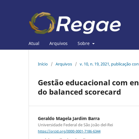
Atual
Arquivos
Sobre
Início
/
Arquivos
/
v. 10, n. 19, 2021, publicação co
Gestão educacional com e
do balanced scorecard
Geraldo Magela Jardim Barra
Universidade Federal de São João del-Rei
https://orcid.org/0000-0001-7186-6344