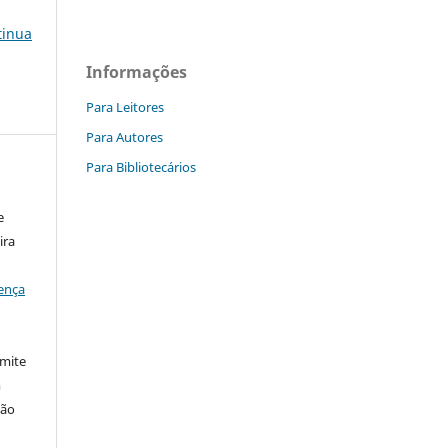
tinua
Informações
Para Leitores
Para Autores
Para Bibliotecários
e
ira
ença
rmite
m
ção