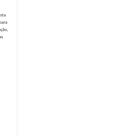
sta
para
ação,
as