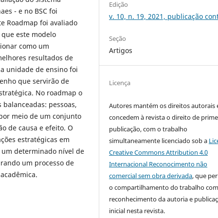
Edição
aes - e no BSC foi
v. 10, n. 19, 2021, publicação con
te Roadmap foi avaliado
r que este modelo
Seção
cionar como um
Artigos
melhores resultados de
a unidade de ensino foi
enho que servirão de
Licença
stratégica. No roadmap o
 balanceadas: pessoas,
Autores mantém os direitos autorais 
 por meio de um conjunto
concedem à revista o direito de prime
ão de causa e efeito. O
publicação, com o trabalho
ações estratégicas em
simultaneamente licenciado sob a
Lic
 um determinado nível de
Creative Commons Attribution 4.0
urando um processo de
Internacional Reconocimento não
o acadêmica.
comercial sem obra derivada
, que pe
o compartilhamento do trabalho co
reconhecimento da autoria e publica
inicial nesta revista.