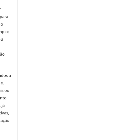
r
 para
do
mplo:
ou
ção
ados a
ne.
is ou
onto
 já
ivas,
tação