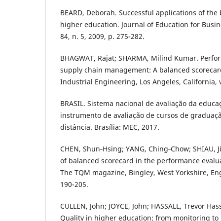
BEARD, Deborah. Successful applications of the
higher education. Journal of Education for Busi
84, n. 5, 2009, p. 275-282.
BHAGWAT, Rajat; SHARMA, Milind Kumar. Perfo
supply chain management: A balanced scoreca
Industrial Engineering, Los Angeles, California, v.
BRASIL. Sistema nacional de avaliação da educa
instrumento de avaliação de cursos de graduaçã
distância. Brasília: MEC, 2017.
CHEN, Shun‐Hsing; YANG, Ching‐Chow; SHIAU, Ji
of balanced scorecard in the performance evalua
The TQM magazine, Bingley, West Yorkshire, Engla
190-205.
CULLEN, John; JOYCE, John; HASSALL, Trevor Has
Quality in higher education: from monitoring t