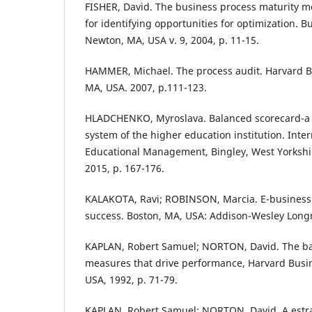
FISHER, David. The business process maturity mo
for identifying opportunities for optimization. 
Newton, MA, USA v. 9, 2004, p. 11-15.
HAMMER, Michael. The process audit. Harvard B
MA, USA. 2007, p.111-123.
HLADCHENKO, Myroslava. Balanced scorecard-a
system of the higher education institution. Inter
Educational Management, Bingley, West Yorkshire
2015, p. 167-176.
KALAKOTA, Ravi; ROBINSON, Marcia. E-business 
success. Boston, MA, USA: Addison-Wesley Long
KAPLAN, Robert Samuel; NORTON, David. The ba
measures that drive performance, Harvard Busi
USA, 1992, p. 71-79.
KAPLAN, Robert Samuel; NORTON, David. A estr