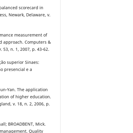
 balanced scorecard in
ness, Newark, Delaware, v.
rmance measurement of
rd approach. Computers &
 53, n. 1, 2007, p. 43-62.
ção superior Sinaes:
o presencial e a
un‐Yan. The application
tion of higher education.
nd, v. 18, n. 2, 2006, p.
sall; BROADBENT, Mick.
o management. Quality