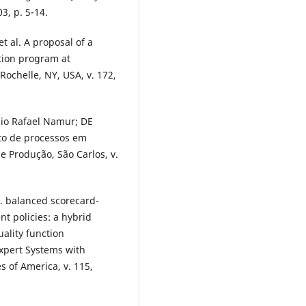
3, p. 5-14.
t al. A proposal of a
tion program at
Rochelle, NY, USA, v. 172,
io Rafael Namur; DE
to de processos em
 e Produção, São Carlos, v.
. balanced scorecard-
t policies: a hybrid
ality function
Expert Systems with
s of America, v. 115,