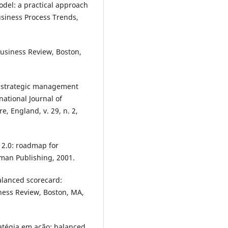
del: a practical approach
Business Process Trends,
usiness Review, Boston,
 strategic management
national Journal of
, England, v. 29, n. 2,
2.0: roadmap for
man Publishing, 2001.
lanced scorecard:
ness Review, Boston, MA,
atégia em ação: balanced