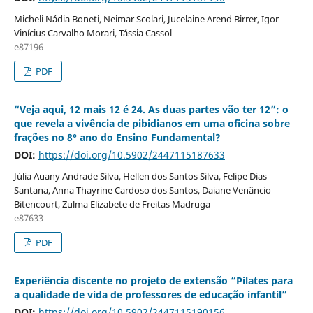
Micheli Nádia Boneti, Neimar Scolari, Jucelaine Arend Birrer, Igor
Vinícius Carvalho Morari, Tássia Cassol
e87196
PDF
“Veja aqui, 12 mais 12 é 24. As duas partes vão ter 12”: o
que revela a vivência de pibidianos em uma oficina sobre
frações no 8° ano do Ensino Fundamental?
DOI:
https://doi.org/10.5902/2447115187633
Júlia Auany Andrade Silva, Hellen dos Santos Silva, Felipe Dias
Santana, Anna Thayrine Cardoso dos Santos, Daiane Venâncio
Bitencourt, Zulma Elizabete de Freitas Madruga
e87633
PDF
Experiência discente no projeto de extensão “Pilates para
a qualidade de vida de professores de educação infantil”
DOI:
https://doi.org/10.5902/2447115190156