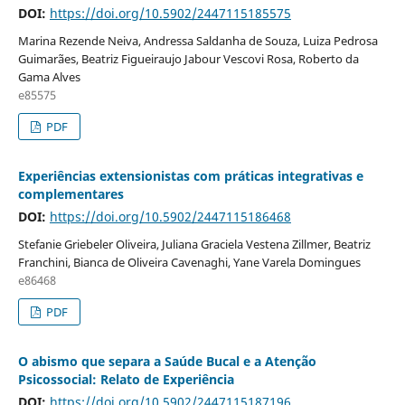
DOI:
https://doi.org/10.5902/2447115185575
Marina Rezende Neiva, Andressa Saldanha de Souza, Luiza Pedrosa
Guimarães, Beatriz Figueiraujo Jabour Vescovi Rosa, Roberto da
Gama Alves
e85575
PDF
Experiências extensionistas com práticas integrativas e
complementares
DOI:
https://doi.org/10.5902/2447115186468
Stefanie Griebeler Oliveira, Juliana Graciela Vestena Zillmer, Beatriz
Franchini, Bianca de Oliveira Cavenaghi, Yane Varela Domingues
e86468
PDF
O abismo que separa a Saúde Bucal e a Atenção
Psicossocial: Relato de Experiência
DOI:
https://doi.org/10.5902/2447115187196