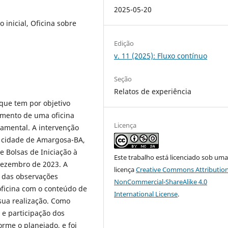
2025-05-20
inicial, Oficina sobre
Edição
v. 11 (2025): Fluxo contínuo
Seção
Relatos de experiência
 que tem por objetivo
vimento de uma oficina
Licença
amental. A intervenção
a cidade de Amargosa-BA,
e Bolsas de Iniciação à
Este trabalho está licenciado sob um
dezembro de 2023. A
licença
Creative Commons Attribution
e das observações
NonCommercial-ShareAlike 4.0
oficina com o conteúdo de
International License
.
 sua realização. Como
 e participação dos
orme o planejado, e foi