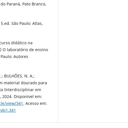
 do Paraná, Pato Branco,
 5.ed. São Paulo: Atlas,
curso didático na
) O laboratório de ensino
Paulo: Autores
C.; BULHÕES, N. A.;
m material dourado para
ta Interdisciplinar em
6, 2024. Disponível em:
cle/view/341
. Acesso em:
.v6i1.341