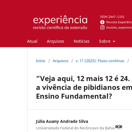
Atual
Arquivos
Notícias
Sobre
Início
/
Arquivos
/
v. 11 (2025): Fluxo contínuo
/
“Veja aqui, 12 mais 12 é 24.
a vivência de pibidianos e
Ensino Fundamental?
Júlia Auany Andrade Silva
Universidade Federal do Recôncavo da Bahia