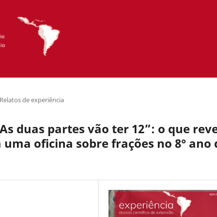
Relatos de experiência
 As duas partes vão ter 12”: o que rev
m uma oficina sobre frações no 8° ano 