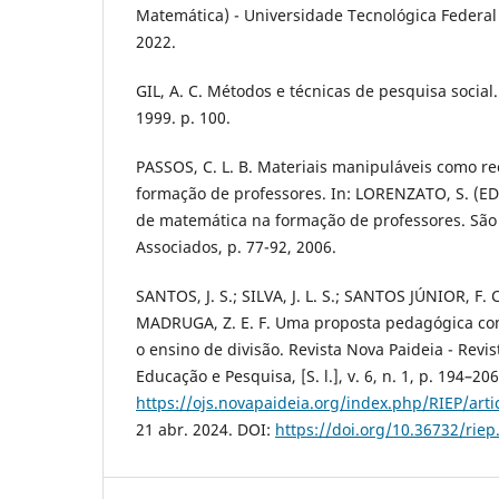
Matemática) - Universidade Tecnológica Federal
2022.
GIL, A. C. Métodos e técnicas de pesquisa social.
1999. p. 100.
PASSOS, C. L. B. Materiais manipuláveis como re
formação de professores. In: LORENZATO, S. (ED
de matemática na formação de professores. São 
Associados, p. 77-92, 2006.
SANTOS, J. S.; SILVA, J. L. S.; SANTOS JÚNIOR, F. 
MADRUGA, Z. E. F. Uma proposta pedagógica co
o ensino de divisão. Revista Nova Paideia - Revis
Educação e Pesquisa, [S. l.], v. 6, n. 1, p. 194–20
https://ojs.novapaideia.org/index.php/RIEP/arti
21 abr. 2024. DOI:
https://doi.org/10.36732/riep