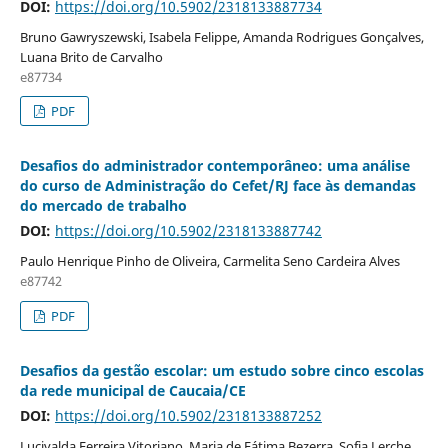
DOI:
https://doi.org/10.5902/2318133887734
Bruno Gawryszewski, Isabela Felippe, Amanda Rodrigues Gonçalves,
Luana Brito de Carvalho
e87734
PDF
Desafios do administrador contemporâneo: uma análise
do curso de Administração do Cefet/RJ face às demandas
do mercado de trabalho
DOI:
https://doi.org/10.5902/2318133887742
Paulo Henrique Pinho de Oliveira, Carmelita Seno Cardeira Alves
e87742
PDF
Desafios da gestão escolar: um estudo sobre cinco escolas
da rede municipal de Caucaia/CE
DOI:
https://doi.org/10.5902/2318133887252
Lucivalda Ferreira Vitoriano, Maria de Fátima Bezerra, Sofia Lerche