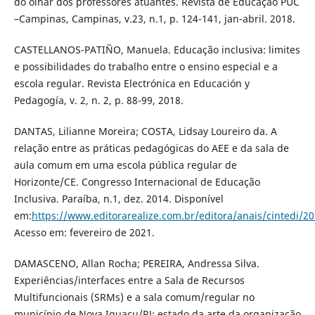
do olhar dos professores atuantes. Revista de Educação PUC
–Campinas, Campinas, v.23, n.1, p. 124-141, jan-abril. 2018.
CASTELLANOS-PATIÑO, Manuela. Educação inclusiva: limites
e possibilidades do trabalho entre o ensino especial e a
escola regular. Revista Electrónica en Educación y
Pedagogía, v. 2, n. 2, p. 88-99, 2018.
DANTAS, Lilianne Moreira; COSTA, Lidsay Loureiro da. A
relação entre as práticas pedagógicas do AEE e da sala de
aula comum em uma escola pública regular de
Horizonte/CE. Congresso Internacional de Educação
Inclusiva. Paraíba, n.1, dez. 2014. Disponível
em:
https://www.editorarealize.com.br/editora/anais/cintedi
Acesso em: fevereiro de 2021.
DAMASCENO, Allan Rocha; PEREIRA, Andressa Silva.
Experiências/interfaces entre a Sala de Recursos
Multifuncionais (SRMs) e a sala comum/regular no
município de Nova Iguaçu/RJ: estado da arte da organização