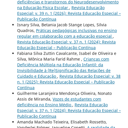
deficiências e transtornos do Neurodesenvolvimento
na Educação Física Escolar
,
Revista Educação
Especial: v. 39 n. 1 (2026): Revista Educação Especial –
Publicação Contínua
Isnary Silva, Betania Jacob Stange Lopes, Silvia
Quadros,
Práticas pedagógicas inclusivas no ensino
regular em colaboração com a educação especial
,
Revista Educação Especial: v. 37 n. 1 (2024): Revista
Educação Especial – Publicação Contínua
Fabiana Silva Zuttin Cavalcante, Isabel de Oliveira e
Silva, Mônica Maria Farid Rahme ,
Crianças com
Deficiência Múltipla na Educação Infantil: da
Invisibilidade à (Re)Significação das Relações de
Cuidado e Educação
,
Revista Educação Especial: v. 38
n. 1 (2025): Revista Educação Especial – Publicação
Contínua
Guilherme Laranjeira Mendonça Oliveira, Nonato
Assis de Miranda,
Vozes de estudantes com
deficiência no Ensino Médio
,
Revista Educação
Especial: v. 37 n. 1 (2024): Revista Educação Especial –
Publicação Contínua
Amanda Machado Teixeira, Elisabeth Rossetto,
Vanderlei Folmer, Jaqueline Copetti,
A realidade da