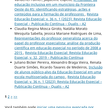
educação inclusiva em um município da Fronteira
Oeste do RS: identificando estratégias, ações e
conteúdos para a formação de professores
,
Revista
Educação Especial: v. 36 n. 1 (2023): Revista Educação
Especial – Publicação Contínua – Qualis – A2
Claudia Regina Mosca Giroto, Natália Morato
Mesquita Sabella, Jessica Mariane Rodrigues de Lima,
Representações do professor generalista acerca do
papel do professor especialista: análise da produção
científica em educação especial no período de 2008 a
2015
,
Revista Educação Especial: Revista Educação
Especial, v. 32, 2019 – Publicação Contínua
Juliano Bicker Pereira, Alexandro Braga Vieira, Renata
Duarte Simões, Ricardo Tavares de Medeiros,
Inclusão
de alunos público-alvo da Educação Especial em uma
escola multisseriada do campo
,
Revista Educação
Especial: v. 36 n. 1 (2023): Revista Educação Especial –
Publicação Contínua – Qualis – A2
1
2
>
>>
Você também pode
iniciar uma pesquisa avançada por