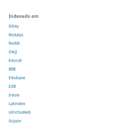
Indexado em
DOAJ
Redalyc
Redib
OAJI
Educ@
BBE
Edubase
EZB
Iresie
Latindex
UlrichsWeb
Scijoin