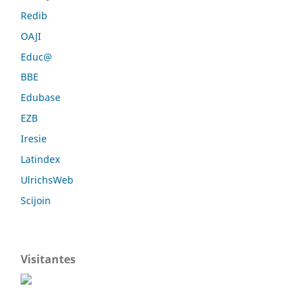
Redib
OAJI
Educ@
BBE
Edubase
EZB
Iresie
Latindex
UlrichsWeb
Scijoin
Visitantes