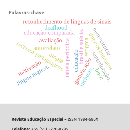
Palavras-chave
reconhecimento de línguas de sinais
deafhood
neurociência
brasil e suécia.
educação comparada
direitos humanos
estigma.
avaliação.
tabela periódica
recursos pedagógicos
autorrelato
educação
superdotação.
utopia
gamificação
motivação
língua inglesa.
inclusão;
bncc
Revista Educação Especial –
ISSN 1984-686X
Telefone:
+55 (55) 3220-8795