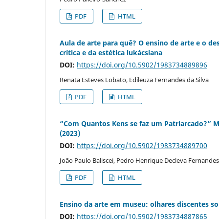
PDF
HTML
Aula de arte para quê? O ensino de arte e o de
crítica e da estética lukácsiana
DOI:
https://doi.org/10.5902/1983734889896
Renata Esteves Lobato, Edileuza Fernandes da Silva
PDF
HTML
“Com Quantos Kens se faz um Patriarcado?” Ma
(2023)
DOI:
https://doi.org/10.5902/1983734889700
João Paulo Baliscei, Pedro Henrique Decleva Fernandes
PDF
HTML
Ensino da arte em museu: olhares discentes so
DOI:
https://doi.org/10.5902/1983734887865