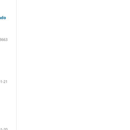
ando
3663
1-21
1-20