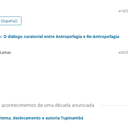
e14/0
(España))
: O diálogo curatorial entre Antropofagia e Re-Antropofagia
o Lamas
e26/0
: acontecimentos de uma década anunciada
stema, deslocamento e autoria Tupinambá