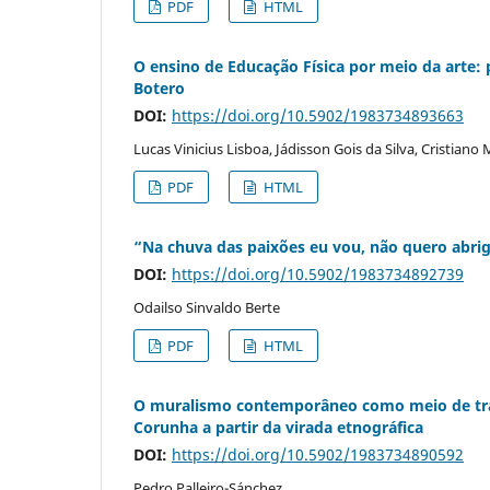
PDF
HTML
O ensino de Educação Física por meio da arte: 
Botero
DOI:
https://doi.org/10.5902/1983734893663
Lucas Vinicius Lisboa, Jádisson Gois da Silva, Cristian
PDF
HTML
“Na chuva das paixões eu vou, não quero abr
DOI:
https://doi.org/10.5902/1983734892739
Odailso Sinvaldo Berte
PDF
HTML
O muralismo contemporâneo como meio de tra
Corunha a partir da virada etnográfica
DOI:
https://doi.org/10.5902/1983734890592
Pedro Palleiro-Sánchez