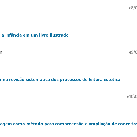
e8/0
a infância em um livro ilustrado
nn
e9/0
uma revisão sistemática dos processos de leitura estética
e10\0
colagem como método para compreensão e ampliação de conceito