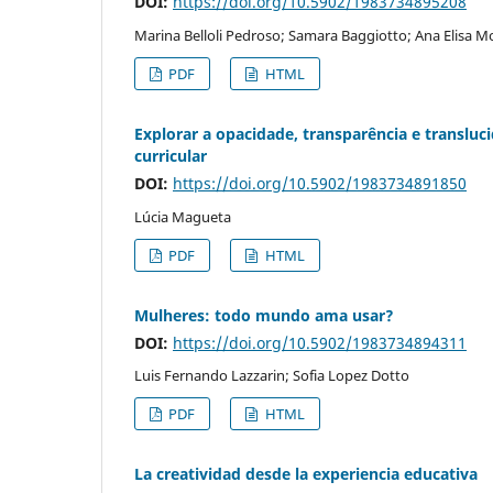
DOI:
https://doi.org/10.5902/1983734895208
Marina Belloli Pedroso; Samara Baggiotto; Ana Elisa M
PDF
HTML
Explorar a opacidade, transparência e transluc
curricular
DOI:
https://doi.org/10.5902/1983734891850
Lúcia Magueta
PDF
HTML
Mulheres: todo mundo ama usar?
DOI:
https://doi.org/10.5902/1983734894311
Luis Fernando Lazzarin; Sofia Lopez Dotto
PDF
HTML
La creatividad desde la experiencia educativa