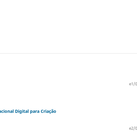
e1/0
cional Digital para Criação
e2/0