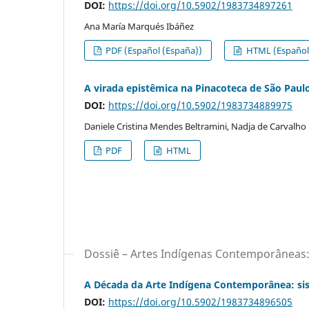
DOI:
https://doi.org/10.5902/1983734897261
Ana María Marqués Ibáñez
PDF (Español (España))
HTML (Español 
A virada epistêmica na Pinacoteca de São Paulo
DOI:
https://doi.org/10.5902/1983734889975
Daniele Cristina Mendes Beltramini, Nadja de Carvalh
PDF
HTML
Dossiê – Artes Indígenas Contemporâneas
A Década da Arte Indígena Contemporânea: si
DOI:
https://doi.org/10.5902/1983734896505