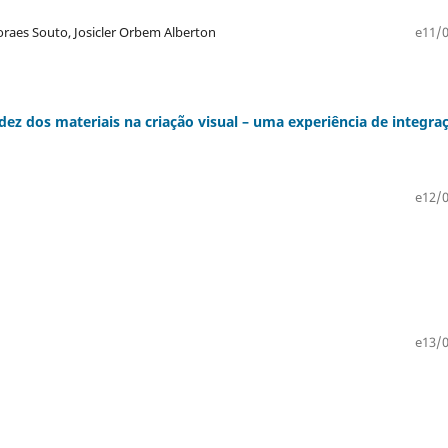
oraes Souto, Josicler Orbem Alberton
e11/0
idez dos materiais na criação visual – uma experiência de integra
e12/0
e13/0