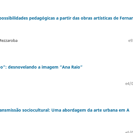
possibilidades pedagógicas a partir das obras artísticas de Fern
o Mezzaroba
e9
igo”: desnovelando a imagem “Ana Raio”
e4/0
nsmissão sociocultural: Uma abordagem da arte urbana em A
e5/0