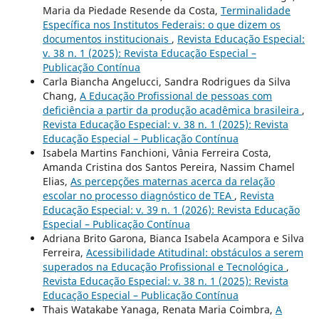
Maria da Piedade Resende da Costa,
Terminalidade
Específica nos Institutos Federais: o que dizem os
documentos institucionais
,
Revista Educação Especial:
v. 38 n. 1 (2025): Revista Educação Especial –
Publicação Contínua
Carla Biancha Angelucci, Sandra Rodrigues da Silva
Chang,
A Educação Profissional de pessoas com
deficiência a partir da produção acadêmica brasileira
,
Revista Educação Especial: v. 38 n. 1 (2025): Revista
Educação Especial – Publicação Contínua
Isabela Martins Fanchioni, Vânia Ferreira Costa,
Amanda Cristina dos Santos Pereira, Nassim Chamel
Elias,
As percepções maternas acerca da relação
escolar no processo diagnóstico de TEA
,
Revista
Educação Especial: v. 39 n. 1 (2026): Revista Educação
Especial – Publicação Contínua
Adriana Brito Garona, Bianca Isabela Acampora e Silva
Ferreira,
Acessibilidade Atitudinal: obstáculos a serem
superados na Educação Profissional e Tecnológica
,
Revista Educação Especial: v. 38 n. 1 (2025): Revista
Educação Especial – Publicação Contínua
Thais Watakabe Yanaga, Renata Maria Coimbra,
A