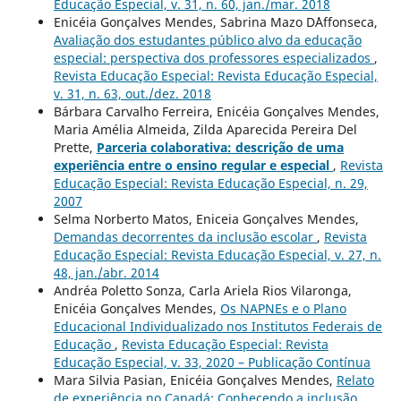
Educação Especial, v. 31, n. 60, jan./mar. 2018
Enicéia Gonçalves Mendes, Sabrina Mazo D´Affonseca,
Avaliação dos estudantes público alvo da educação
especial: perspectiva dos professores especializados
,
Revista Educação Especial: Revista Educação Especial,
v. 31, n. 63, out./dez. 2018
Bárbara Carvalho Ferreira, Enicéia Gonçalves Mendes,
Maria Amélia Almeida, Zilda Aparecida Pereira Del
Prette,
Parceria colaborativa: descrição de uma
experiência entre o ensino regular e especial
,
Revista
Educação Especial: Revista Educação Especial, n. 29,
2007
Selma Norberto Matos, Eniceia Gonçalves Mendes,
Demandas decorrentes da inclusão escolar
,
Revista
Educação Especial: Revista Educação Especial, v. 27, n.
48, jan./abr. 2014
Andréa Poletto Sonza, Carla Ariela Rios Vilaronga,
Enicéia Gonçalves Mendes,
Os NAPNEs e o Plano
Educacional Individualizado nos Institutos Federais de
Educação
,
Revista Educação Especial: Revista
Educação Especial, v. 33, 2020 – Publicação Contínua
Mara Silvia Pasian, Enicéia Gonçalves Mendes,
Relato
de experiência no Canadá: Conhecendo a inclusão