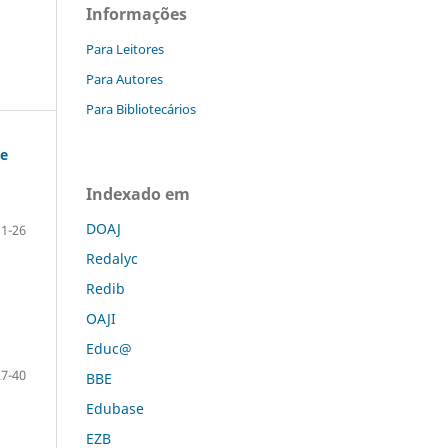
Informações
Para Leitores
Para Autores
Para Bibliotecários
te
Indexado em
DOAJ
11-26
Redalyc
Redib
OAJI
Educ@
27-40
BBE
Edubase
EZB