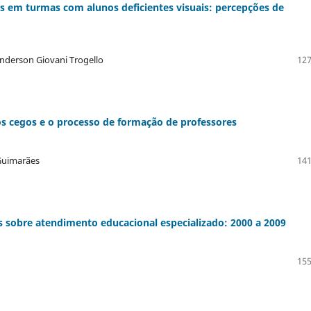
s em turmas com alunos deficientes visuais: percepções de
 Anderson Giovani Trogello
127
os cegos e o processo de formação de professores
 Guimarães
141
es sobre atendimento educacional especializado: 2000 a 2009
155