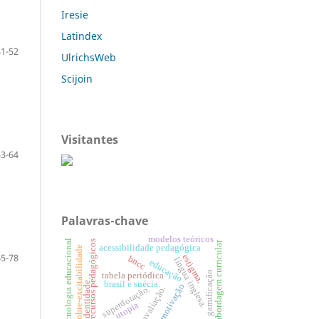
Iresie
Latindex
41-52
UlrichsWeb
Scijoin
Visitantes
53-64
Palavras-chave
modelos teóricos
tecnologia educacional
recursos pedagógicos
abordagem curricular
acessibilidade pedagógica
sobre-excitabilidade
65-78
estigma.
bncc
língua inglesa.
educação
gamificação
tabela periódica
identidade.
brasil e suécia.
motivação
superdotação.
avaliação.
utopia