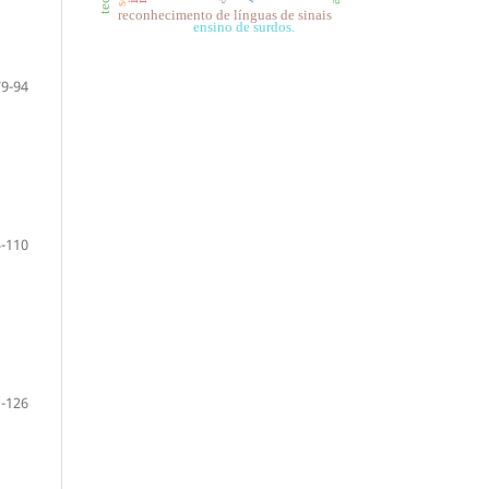
reconhecimento de línguas de sinais
ensino de surdos.
79-94
-110
-126