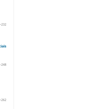
-232
iais
-248
-262