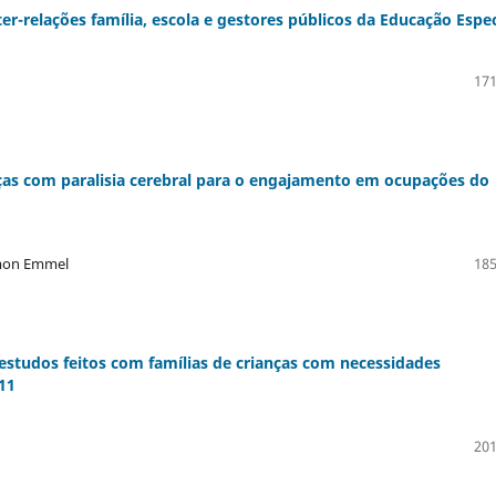
ter-relações família, escola e gestores públicos da Educação Espec
171
nças com paralisia cerebral para o engajamento em ocupações do
umon Emmel
185
 estudos feitos com famílias de crianças com necessidades
11
201