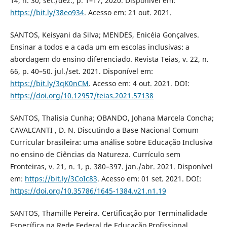
14, n. 30, set./dez., p. 1–17, 2020. Disponível em:
https://bit.ly/38eo934
. Acesso em: 21 out. 2021.
SANTOS, Keisyani da Silva; MENDES, Enicéia Gonçalves.
Ensinar a todos e a cada um em escolas inclusivas: a
abordagem do ensino diferenciado. Revista Teias, v. 22, n.
66, p. 40–50. jul./set. 2021. Disponível em:
https://bit.ly/3qK0nCM
. Acesso em: 4 out. 2021. DOI:
https://doi.org/10.12957/teias.2021.57138
SANTOS, Thalisia Cunha; OBANDO, Johana Marcela Concha;
CAVALCANTI , D. N. Discutindo a Base Nacional Comum
Curricular brasileira: uma análise sobre Educação Inclusiva
no ensino de Ciências da Natureza. Currículo sem
Fronteiras, v. 21, n. 1, p. 380–397. jan./abr. 2021. Disponível
em:
https://bit.ly/3CoIc83
. Acesso em: 01 set. 2021. DOI:
https://doi.org/10.35786/1645-1384.v21.n1.19
SANTOS, Thamille Pereira. Certificação por Terminalidade
Específica na Rede Federal de Educação Profissional,