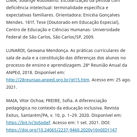
LIMA, Solange Rodovalho. Escolarização da pessoa com
deficiência intelectual: terminalidade específica e
expectativas familiares. Orientadora: Enicéia Gonçalves
Mendes. 181f. Tese (Doutorado em Educação Especial),
Centro de Educação e Ciências Humanas- Universidade
Federal de São Carlos, São Carlos/SP, 2009.
LUNARDI, Geovana Mendonça. As práticas curriculares de
sala de aula e a constituição das diferenças dos alunos no
processo de ensino e aprendizagem. 28ª Reunião Anual da
ANPEd, 2018. Disponível em:
http://28reuniao.anped.org.br/gt15.htm
. Acesso em: 25 ago.
2021.
MAIA, Vítor Ochoa; FREIRE, Sofia. A diferenciação
pedagógica no contexto da educação inclusiva. Revista
Exitus, Santarém/PA, v. 10, p. 1–29. 2020. Disponível em:
https://bit.ly/3oSp0ef
. Acesso em: 1 set. 2021. DOI:
https://doi.org/10.24065/2237-9460.2020v10n0ID1147