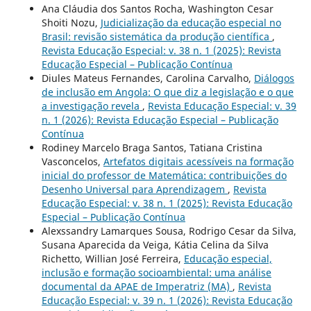
Ana Cláudia dos Santos Rocha, Washington Cesar
Shoiti Nozu,
Judicialização da educação especial no
Brasil: revisão sistemática da produção científica
,
Revista Educação Especial: v. 38 n. 1 (2025): Revista
Educação Especial – Publicação Contínua
Diules Mateus Fernandes, Carolina Carvalho,
Diálogos
de inclusão em Angola: O que diz a legislação e o que
a investigação revela
,
Revista Educação Especial: v. 39
n. 1 (2026): Revista Educação Especial – Publicação
Contínua
Rodiney Marcelo Braga Santos, Tatiana Cristina
Vasconcelos,
Artefatos digitais acessíveis na formação
inicial do professor de Matemática: contribuições do
Desenho Universal para Aprendizagem
,
Revista
Educação Especial: v. 38 n. 1 (2025): Revista Educação
Especial – Publicação Contínua
Alexssandry Lamarques Sousa, Rodrigo Cesar da Silva,
Susana Aparecida da Veiga, Kátia Celina da Silva
Richetto, Willian José Ferreira,
Educação especial,
inclusão e formação socioambiental: uma análise
documental da APAE de Imperatriz (MA)
,
Revista
Educação Especial: v. 39 n. 1 (2026): Revista Educação