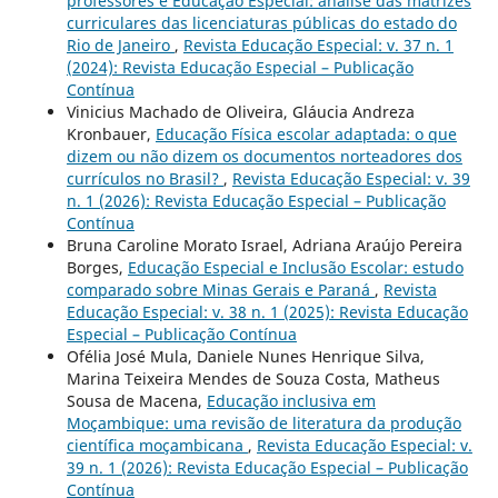
professores e Educação Especial: análise das matrizes
curriculares das licenciaturas públicas do estado do
Rio de Janeiro
,
Revista Educação Especial: v. 37 n. 1
(2024): Revista Educação Especial – Publicação
Contínua
Vinicius Machado de Oliveira, Gláucia Andreza
Kronbauer,
Educação Física escolar adaptada: o que
dizem ou não dizem os documentos norteadores dos
currículos no Brasil?
,
Revista Educação Especial: v. 39
n. 1 (2026): Revista Educação Especial – Publicação
Contínua
Bruna Caroline Morato Israel, Adriana Araújo Pereira
Borges,
Educação Especial e Inclusão Escolar: estudo
comparado sobre Minas Gerais e Paraná
,
Revista
Educação Especial: v. 38 n. 1 (2025): Revista Educação
Especial – Publicação Contínua
Ofélia José Mula, Daniele Nunes Henrique Silva,
Marina Teixeira Mendes de Souza Costa, Matheus
Sousa de Macena,
Educação inclusiva em
Moçambique: uma revisão de literatura da produção
científica moçambicana
,
Revista Educação Especial: v.
39 n. 1 (2026): Revista Educação Especial – Publicação
Contínua