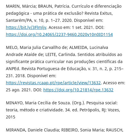
MARIN, Márcia; BRAUN, Patrícia. Currículo e diferenciação
pedagógica - uma prática de exclusão? Revista Exitus,
Santarém/PA, v. 10, p. 1–27. 2020. Disponível em:
https://bit.ly/3Flmljv
. Acesso em: 1 set. 2021. DOI:
https://doi.org/10.24065/2237-9460.2020v10n0ID1154
MELO, Maria Julia Carvallho de; ALMEIDA, Lucinalva
Andrade Ataíde de; LEITE, Carlinda. Sentidos atribuídos ao
significante prática curricular nas produções científicas da
ANPEd. Revista Portuguesa de Educação, v. 31, n. 2, p. 215–
231. 2018. Disponível em:
https://revistas.rcaap.pt/rpe/article/view/13632
. Acesso em:
25 ago. 2021. DOI:
https://doi.org/10.21814/rpe.13632
MINAYO, Maria Cecília de Souza. (Org.). Pesquisa social:
teoria, método e criatividade. 34. ed. Petrópolis, RJ: Vozes,
2015
MIRANDA, Daniele Claudia; RIBEIRO, Sonia Maria; RAUSCH,