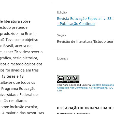
Edição
Revista Educação Especial, v. 33,
e literatura sobre
– Publicação Contínua
 estudo pretende
produzido, no Brasil,
Seção
al? Teve como objetivo
Revisão de literatura/Estudo teór
o Brasil, acerca da
m específico: descrever o
ráfica, série histórica,
Licença
óricos e metodológicos dos
os foi dividida em três
 13 teses e 13
salta-se que todos os
This work is licensed under a
Creative Commons
ao Programa Educação
Attribution-NonCommercial 4.0 International (C
4.0)
niversidade Federal de
e. Os resultados
omo: inclusão escolar,
DECLARAÇÃO DE ORIGINALIDADE 
. A maioria das pesquisas
DIREITOS AUTORAIS