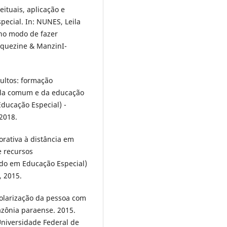
ituais, aplicação e
ecial. In: NUNES, Leila
 no modo de fazer
rquezine & ManzinI-
ultos: formação
sala comum e da educação
Educação Especial) -
 2018.
orativa à distância em
e recursos
ado em Educação Especial)
, 2015.
olarização da pessoa com
azônia paraense. 2015.
Universidade Federal de