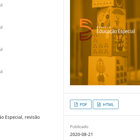
il
il
il
il
PDF
HTML
o Especial, revisão
Publicado
2020-08-21