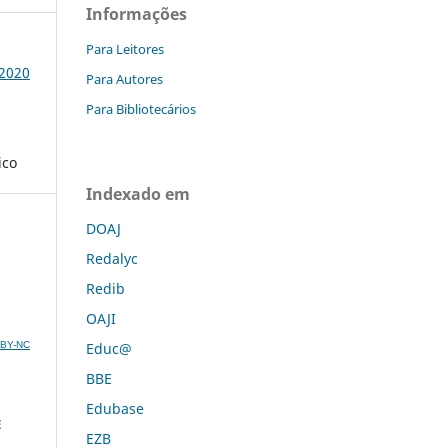
Informações
Para Leitores
 2020
Para Autores
Para Bibliotecários
ico
Indexado em
DOAJ
Redalyc
Redib
OAJI
C BY-NC
Educ@
BBE
Edubase
E
EZB