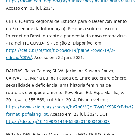
https://download.inep.gov.br/publicacoes/institucionais/esta
Acesso em: 03 jul. 2021.
CETIC (Centro Regional de Estudos para o Desenvolvimento
da Sociedade da Informação). Pesquisa sobre o uso da
Internet no Brasil durante a pandemia do novo coronavírus
- Painel TIC COVID-19 - Edição 2. Disponível em:
https://cetic.br/pt/tics/tic-covid-19/painel-covid-19/2-
edicao/C8W/
. Acesso em: 22 jun. 2021.
DANTAS, Taísa Caldas; SILVA, Jackeline Susann Souza;
CARVALHO, Maria Eulina Pessoa de. Entrelace entre gênero,
sexualidade e deficiência: uma história feminina de
rupturas e empoderamento. Rev. Bras. Ed. Esp., Marília, v.
20, n. 4, p. 555-568, out./dez. 2014. Disponível em:
https://www.scielo.br/j/rbee/a/bV7h6MQqf7VyQ5Y93RYrBdw/?
format=pdf&lang=pt
. Acesso em: 25 jul. 2021. DOI:
https://doi.org/10.1590/S1413-65382014000400007
FERNANDES, Edicléa Mascarenhas; MONTEIRO, Felipe