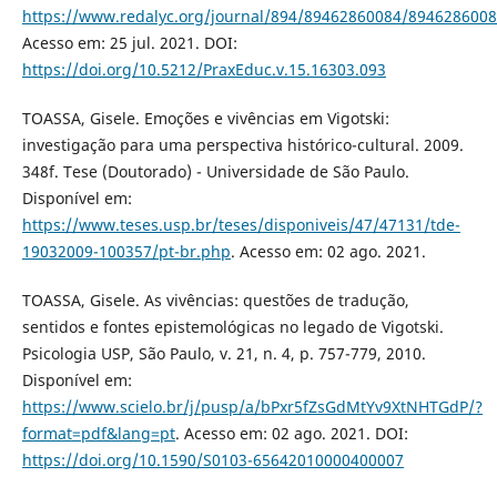
https://www.redalyc.org/journal/894/89462860084/8946286008
Acesso em: 25 jul. 2021. DOI:
https://doi.org/10.5212/PraxEduc.v.15.16303.093
TOASSA, Gisele. Emoções e vivências em Vigotski:
investigação para uma perspectiva histórico-cultural. 2009.
348f. Tese (Doutorado) - Universidade de São Paulo.
Disponível em:
https://www.teses.usp.br/teses/disponiveis/47/47131/tde-
19032009-100357/pt-br.php
. Acesso em: 02 ago. 2021.
TOASSA, Gisele. As vivências: questões de tradução,
sentidos e fontes epistemológicas no legado de Vigotski.
Psicologia USP, São Paulo, v. 21, n. 4, p. 757-779, 2010.
Disponível em:
https://www.scielo.br/j/pusp/a/bPxr5fZsGdMtYv9XtNHTGdP/?
format=pdf&lang=pt
. Acesso em: 02 ago. 2021. DOI:
https://doi.org/10.1590/S0103-65642010000400007