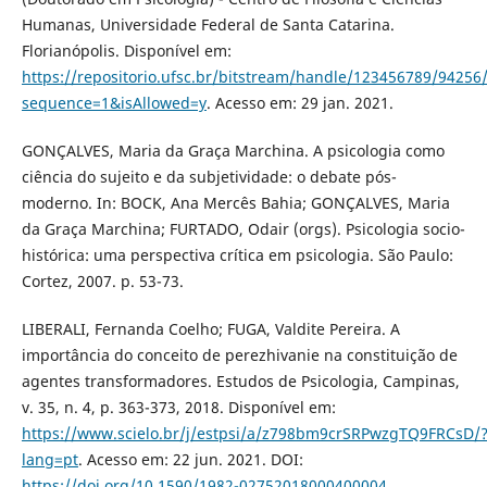
Humanas, Universidade Federal de Santa Catarina.
Florianópolis. Disponível em:
https://repositorio.ufsc.br/bitstream/handle/123456789/94256
sequence=1&isAllowed=y
. Acesso em: 29 jan. 2021.
GONÇALVES, Maria da Graça Marchina. A psicologia como
ciência do sujeito e da subjetividade: o debate pós-
moderno. In: BOCK, Ana Mercês Bahia; GONÇALVES, Maria
da Graça Marchina; FURTADO, Odair (orgs). Psicologia socio-
histórica: uma perspectiva crítica em psicologia. São Paulo:
Cortez, 2007. p. 53-73.
LIBERALI, Fernanda Coelho; FUGA, Valdite Pereira. A
importância do conceito de perezhivanie na constituição de
agentes transformadores. Estudos de Psicologia, Campinas,
v. 35, n. 4, p. 363-373, 2018. Disponível em:
https://www.scielo.br/j/estpsi/a/z798bm9crSRPwzgTQ9FRCsD/
lang=pt
. Acesso em: 22 jun. 2021. DOI:
https://doi.org/10.1590/1982-02752018000400004