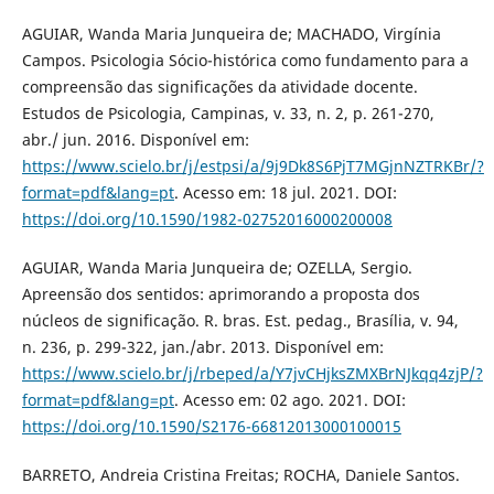
AGUIAR, Wanda Maria Junqueira de; MACHADO, Virgínia
Campos. Psicologia Sócio-histórica como fundamento para a
compreensão das significações da atividade docente.
Estudos de Psicologia, Campinas, v. 33, n. 2, p. 261-270,
abr./ jun. 2016. Disponível em:
https://www.scielo.br/j/estpsi/a/9j9Dk8S6PjT7MGjnNZTRKBr/?
format=pdf&lang=pt
. Acesso em: 18 jul. 2021. DOI:
https://doi.org/10.1590/1982-02752016000200008
AGUIAR, Wanda Maria Junqueira de; OZELLA, Sergio.
Apreensão dos sentidos: aprimorando a proposta dos
núcleos de significação. R. bras. Est. pedag., Brasília, v. 94,
n. 236, p. 299-322, jan./abr. 2013. Disponível em:
https://www.scielo.br/j/rbeped/a/Y7jvCHjksZMXBrNJkqq4zjP/?
format=pdf&lang=pt
. Acesso em: 02 ago. 2021. DOI:
https://doi.org/10.1590/S2176-66812013000100015
BARRETO, Andreia Cristina Freitas; ROCHA, Daniele Santos.