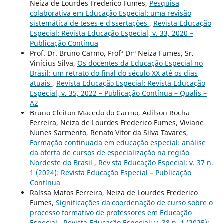
Neiza de Lourdes Frederico Fumes,
Pesquisa
colaborativa em Educação Especial: uma revisão
sistemática de teses e dissertações
,
Revista Educação
Especial: Revista Educação Especial, v. 33, 2020 –
Publicação Contínua
Prof. Dr. Bruno Carmo, Profª Drª Neiza Fumes, Sr.
Vinícius Silva,
Os docentes da Educação Especial no
Brasil: um retrato do final do século XX até os dias
atuais
,
Revista Educação Especial: Revista Educação
Especial, v. 35, 2022 – Publicação Contínua – Qualis –
A2
Bruno Cleiton Macedo do Carmo, Adilson Rocha
Ferreira, Neiza de Lourdes Frederico Fumes, Viviane
Nunes Sarmento, Renato Vitor da Silva Tavares,
Formação continuada em educação especial: análise
da oferta de cursos de especialização na região
Nordeste do Brasil
,
Revista Educação Especial: v. 37 n.
1 (2024): Revista Educação Especial – Publicação
Contínua
Raíssa Matos Ferreira, Neiza de Lourdes Frederico
Fumes,
Significações da coordenação de curso sobre o
processo formativo de professores em Educação
Especial
,
Revista Educação Especial: v. 38 n. 1 (2025):