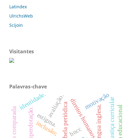
Latindex
UlrichsWeb
Scijoin
Visitantes
Palavras-chave
identidade.
motivação
avaliação.
justiça curricular
direitos humanos
tabela periódica
língua inglesa.
tecnologia educacional
educação comparada
superdotação.
estigma.
inclusão;
bncc