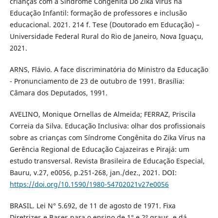
crianças com a Síndrome Congênita Do Zika Vírus na
Educação Infantil: formação de professores e inclusão
educacional. 2021. 214 f. Tese (Doutorado em Educação) –
Universidade Federal Rural do Rio de Janeiro, Nova Iguaçu,
2021.
ARNS, Flávio. A face discriminatória do Ministro da Educação
- Pronunciamento de 23 de outubro de 1991. Brasília:
Câmara dos Deputados, 1991.
AVELINO, Monique Ornellas de Almeida; FERRAZ, Priscila
Correia da Silva. Educação Inclusiva: olhar dos profissionais
sobre as crianças com Síndrome Congênita do Zika Vírus na
Gerência Regional de Educação Cajazeiras e Pirajá: um
estudo transversal. Revista Brasileira de Educação Especial,
Bauru, v.27, e0056, p.251-268, jan./dez., 2021. DOI:
https://doi.org/10.1590/1980-54702021v27e0056
BRASIL. Lei N° 5.692, de 11 de agosto de 1971. Fixa
Diretrizes e Bases para o ensino de 1° e 2º graus, e dá