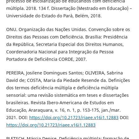
processo de escolarização de educandos com deficiência
múltipla. 2018. 134 f. Dissertação (Mestrado em Educação) –
Universidade do Estado do Pará, Belém, 2018.
ONU. Organização das Nações Unidas. Convenção sobre os
Direitos das Pessoas com Deficiência. Brasília: Presidência
da República, Secretaria Especial dos Direitos Humanos,
Coordenadoria Nacional para Integração da Pessoa
Portadora de Deficiência CORDE, 2007.
PEREIRA, Josilene Domingues Santos; OLIVEIRA, Sabrina
David de; COSTA, Maria da Piedade Resende da. Definições
dos termos deficiência múltipla e deficiência múltipla
sensorial: uma revisão sistemática em teses e dissertações
brasileiras. Revista Ibero-Americana de Estudos em
Educação, Araraquara, v. 16, n. 1, p. 153-175, jan./mar.
2021. DOI:
https://doi.org/10.21723/riaee.v16i1.12883
DOI:
https://doi.org/10.21723/riaee.v16i1.12883
PLETSCH, Márcia Denise. Deficiência múltipla: formação de