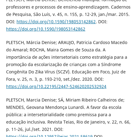
professores e processos de ensino-aprendizagem. Cadernos
de Pesquisa, São Luís, v. 45, n. 155, p. 12-29, jan./mar. 2015.
DOI:
https://doi.org/10.1590/198053142862
. DOI:
https://doi.org/10.1590/198053142862
PLETSCH, Márcia Denise; ARAUJO, Patricia Cardoso Macedo
do Amaral; ROCHA, Maira Gomes de Souza da. A
importância de ações intersetoriais como estratégia para a
promoção da escolarização de crianças com a Síndrome
Congênita Do Zika Vírus (SCZV). Educação em Foco, Juiz de
Fora, v. 25, n. 3, p. 193-210, set./dez. 2020. DOI:
https://doi.org/10.22195/2447-524620202532924
PLETSCH, Marcia Denise; SÁ, Miriam Ribeiro Calheiros de;
MENDES, Geovana Mendonça Lunardi. A favor da escola
pública: a intersetorialidade como premissa para a
educação inclusiva. Revista Teias, Rio de Janeiro, v. 22, n. 66,
p. 11-26, jul./set. 2021. DOI:
https://doi.org/10.12957/teias.2021.58619
DOI: