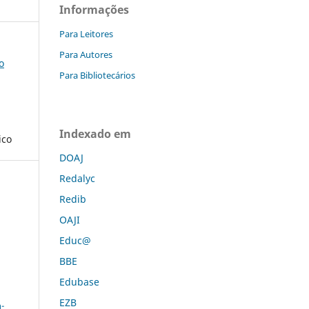
Informações
Para Leitores
Para Autores
o
Para Bibliotecários
Indexado em
ico
DOAJ
Redalyc
Redib
OAJI
Educ@
BBE
Edubase
a
EZB
-