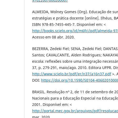
97022007000200007
ALMEIDA, Wolney Gomes (Org). Educação de sur
estratégias e prática docente [online]. Ilhéus, BA
ISBN 978-85-7455-445-7. Disponível em: <
http://books.scielo.org/id/m6fcj/pdf/almeida-9
Acesso em 08 abr. 2020.
BEZERRA, Zedeki Fiel; SENA, Zedeki Fiel; DANTA
Santos; CAVALCANTE, Alden Rodrigues; NAKAYA
escola: reflexões sobre uma integração necessári
37, p. 279-291, maio/ago. 2010. Editora UFPR. Di
http://www.scielo.br/pdf/er/n37/a16n37.pdf
>. 
DOI:
https://doi.org/10.1590/S0104-406020100
BRASIL. Resolução nº 2, de 11 de setembro de 200
Nacionais para a Educação Especial na Educação 
2001. Disponível em: <
http://portal.mec.gov.br/arquivos/pdf/resoluca
mar. 2020.