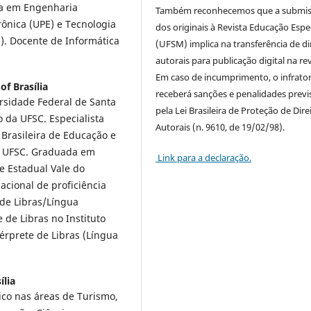
ra em Engenharia
Também reconhecemos que a submi
ônica (UPE) e Tecnologia
dos originais à Revista Educação Espe
). Docente de Informática
(UFSM) implica na transferência de di
autorais para publicação digital na rev
Em caso de incumprimento, o infrato
of Brasília
receberá sanções e penalidades previ
rsidade Federal de Santa
pela Lei Brasileira de Proteção de Dire
 da UFSC. Especialista
Autorais (n. 9610, de 19/02/98).
Brasileira de Educação e
la UFSC. Graduada em
Link para a declaração.
e Estadual Vale do
acional de proficiência
 de Libras/Língua
de Libras no Instituto
térprete de Libras (Língua
ília
ico nas áreas de Turismo,