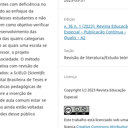
2023-05-31
ntes com deficiência no
ido ao enfoque da
 desses estudantes e não
Edição
em como objetivo verificar
v. 36 n. 1 (2023): Revista Educaçã
esenvolvimento das
Especial – Publicação Contínua –
Qualis – A2
 das quatro categorias
b as quais uma escola se
Seção
essor, o projeto
Revisão de literatura/Estudo teór
a sociedade. O método
ativa com revisão de
ados: a SciELO (
Scientific
Licença
gital Brasileira de Teses e
áticas pedagógicas de
Copyright (c) 2023 Revista Educação
bre a inserção de
Especial
 de aula comum estar se
o ainda estão voltadas
ades desse público
Este trabalho está licenciado sob um
licença
Creative Commons Attribution