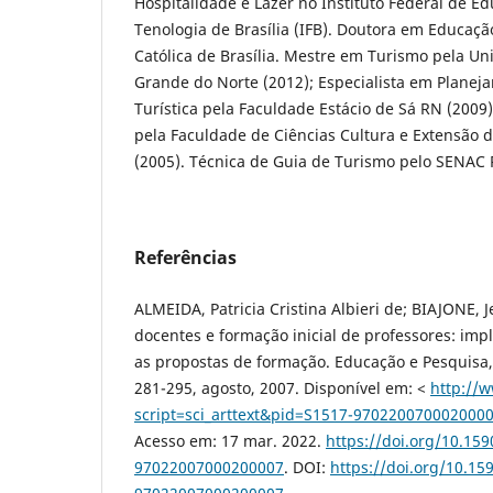
Hospitalidade e Lazer no Instituto Federal de Ed
Tenologia de Brasília (IFB). Doutora em Educaçã
Católica de Brasília. Mestre em Turismo pela Un
Grande do Norte (2012); Especialista em Planej
Turística pela Faculdade Estácio de Sá RN (2009
pela Faculdade de Ciências Cultura e Extensão 
(2005). Técnica de Guia de Turismo pelo SENAC
Referências
ALMEIDA, Patricia Cristina Albieri de; BIAJONE, 
docentes e formação inicial de professores: impl
as propostas de formação. Educação e Pesquisa, S
281-295, agosto, 2007. Disponível em: <
http://w
script=sci_arttext&pid=S1517-97022007000200
Acesso em: 17 mar. 2022.
https://doi.org/10.15
97022007000200007
. DOI:
https://doi.org/10.15