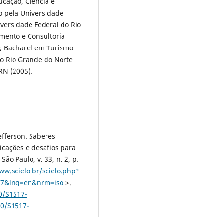
ucação, Ciência e
o pela Universidade
iversidade Federal do Rio
amento e Consultoria
); Bacharel em Turismo
do Rio Grande do Norte
 RN (2005).
Jefferson. Saberes
icações e desafios para
ão Paulo, v. 33, n. 2, p.
ww.scielo.br/scielo.php?
007&lng=en&nrm=iso
>.
90/S1517-
90/S1517-