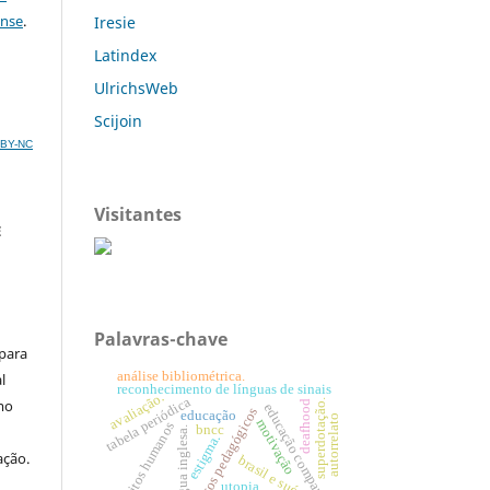
ense
.
Iresie
Latindex
UlrichsWeb
Scijoin
C BY-NC
Visitantes
E
Palavras-chave
 para
análise bibliométrica.
l
reconhecimento de línguas de sinais
avaliação.
tabela periódica
mo
superdotação.
deafhood
educação comparada
recursos pedagógicos
educação
autorrelato
motivação
direitos humanos
bncc
língua inglesa.
estigma.
ação.
brasil e suécia.
utopia