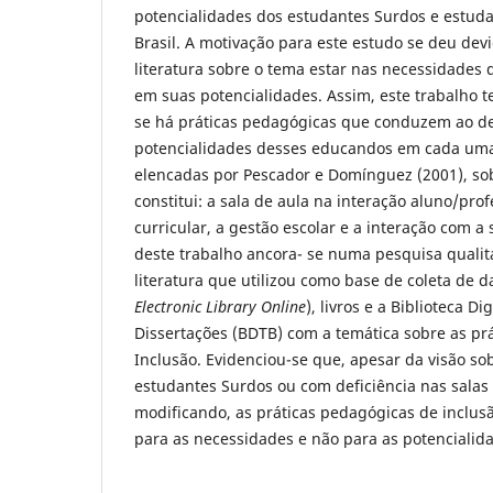
potencialidades dos estudantes Surdos e estuda
Brasil. A motivação para este estudo se deu dev
literatura sobre o tema estar nas necessidades
em suas potencialidades. Assim, este trabalho t
se há práticas pedagógicas que conduzem ao d
potencialidades desses educandos em cada uma
elencadas por Pescador e Domínguez (2001), so
constitui: a sala de aula na interação aluno/prof
curricular, a gestão escolar e a interação com 
deste trabalho ancora- se numa pesquisa qualit
literatura que utilizou como base de coleta de d
Electronic Library Online
), livros e a Biblioteca Di
Dissertações (BDTB) com a temática sobre as pr
Inclusão. Evidenciou-se que, apesar da visão so
estudantes Surdos ou com deficiência nas salas
modificando, as práticas pedagógicas de inclusã
para as necessidades e não para as potencialid