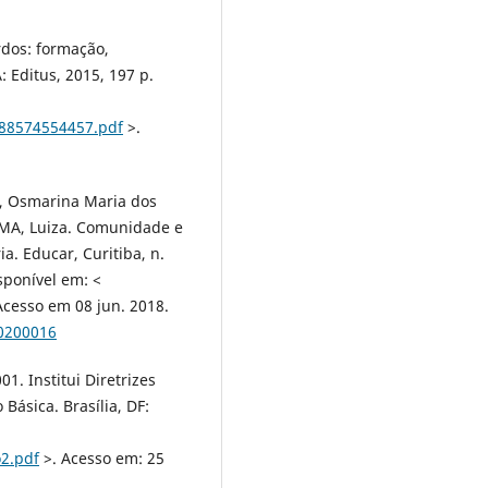
dos: formação,
: Editus, 2015, 197 p.
788574554457.pdf
>.
S, Osmarina Maria dos
MA, Luiza. Comunidade e
a. Educar, Curitiba, n.
sponível em: <
Acesso em 08 jun. 2018.
00200016
1. Institui Diretrizes
Básica. Brasília, DF:
o2.pdf
>. Acesso em: 25