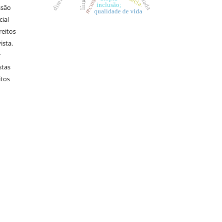
inclusão;
ssão
qualidade de vida
cial
reitos
ista.
r
stas
itos