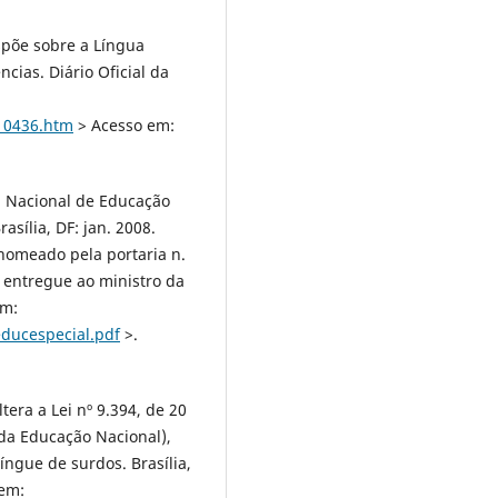
ispõe sobre a Língua
ncias. Diário Oficial da
l10436.htm
> Acesso em:
ca Nacional de Educação
asília, DF: jan. 2008.
nomeado pela portaria n.
 entregue ao ministro da
em:
educespecial.pdf
>.
tera a Lei nº 9.394, de 20
 da Educação Nacional),
ngue de surdos. Brasília,
 em: