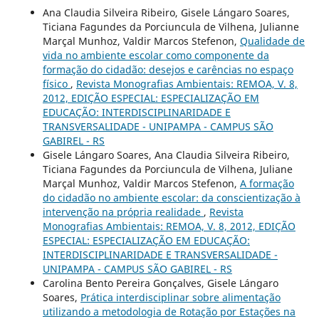
Ana Claudia Silveira Ribeiro, Gisele Lángaro Soares,
Ticiana Fagundes da Porciuncula de Vilhena, Julianne
Marçal Munhoz, Valdir Marcos Stefenon,
Qualidade de
vida no ambiente escolar como componente da
formação do cidadão: desejos e carências no espaço
físico
,
Revista Monografias Ambientais: REMOA, V. 8,
2012, EDIÇÃO ESPECIAL: ESPECIALIZAÇÃO EM
EDUCAÇÃO: INTERDISCIPLINARIDADE E
TRANSVERSALIDADE - UNIPAMPA - CAMPUS SÃO
GABIREL - RS
Gisele Lángaro Soares, Ana Claudia Silveira Ribeiro,
Ticiana Fagundes da Porciuncula de Vilhena, Juliane
Marçal Munhoz, Valdir Marcos Stefenon,
A formação
do cidadão no ambiente escolar: da conscientização à
intervenção na própria realidade
,
Revista
Monografias Ambientais: REMOA, V. 8, 2012, EDIÇÃO
ESPECIAL: ESPECIALIZAÇÃO EM EDUCAÇÃO:
INTERDISCIPLINARIDADE E TRANSVERSALIDADE -
UNIPAMPA - CAMPUS SÃO GABIREL - RS
Carolina Bento Pereira Gonçalves, Gisele Lángaro
Soares,
Prática interdisciplinar sobre alimentação
utilizando a metodologia de Rotação por Estações na