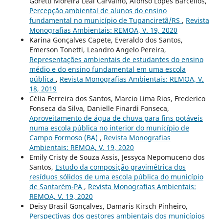
Goretti Moreira Leal Carvalho, Afonso Lopes Barcellos,
Percepção ambiental de alunos do ensino
fundamental no município de Tupanciretã/RS
,
Revista
Monografias Ambientais: REMOA, V. 19, 2020
Karina Gonçalves Capete, Everaldo dos Santos,
Emerson Tonetti, Leandro Angelo Pereira,
Representações ambientais de estudantes do ensino
médio e do ensino fundamental em uma escola
pública
,
Revista Monografias Ambientais: REMOA, V.
18, 2019
Célia Ferreira dos Santos, Marcio Lima Rios, Frederico
Fonseca da Silva, Danielle Finardi Fonseca,
Aproveitamento de água de chuva para fins potáveis
numa escola pública no interior do município de
Campo Formoso (BA)
,
Revista Monografias
Ambientais: REMOA, V. 19, 2020
Emily Cristy de Souza Assis, Jessyca Nepomuceno dos
Santos,
Estudo da composição gravimétrica dos
resíduos sólidos de uma escola pública do município
de Santarém-PA
,
Revista Monografias Ambientais:
REMOA, V. 19, 2020
Deisy Brasil Gonçalves, Damaris Kirsch Pinheiro,
Perspectivas dos gestores ambientais dos municípios