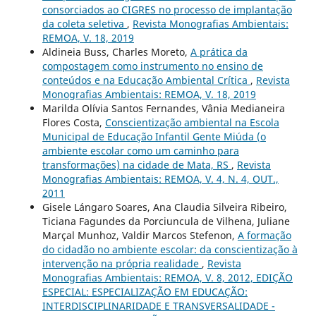
consorciados ao CIGRES no processo de implantação
da coleta seletiva
,
Revista Monografias Ambientais:
REMOA, V. 18, 2019
Aldineia Buss, Charles Moreto,
A prática da
compostagem como instrumento no ensino de
conteúdos e na Educação Ambiental Crítica
,
Revista
Monografias Ambientais: REMOA, V. 18, 2019
Marilda Olívia Santos Fernandes, Vânia Medianeira
Flores Costa,
Conscientização ambiental na Escola
Municipal de Educação Infantil Gente Miúda (o
ambiente escolar como um caminho para
transformações) na cidade de Mata, RS
,
Revista
Monografias Ambientais: REMOA, V. 4, N. 4, OUT.,
2011
Gisele Lángaro Soares, Ana Claudia Silveira Ribeiro,
Ticiana Fagundes da Porciuncula de Vilhena, Juliane
Marçal Munhoz, Valdir Marcos Stefenon,
A formação
do cidadão no ambiente escolar: da conscientização à
intervenção na própria realidade
,
Revista
Monografias Ambientais: REMOA, V. 8, 2012, EDIÇÃO
ESPECIAL: ESPECIALIZAÇÃO EM EDUCAÇÃO:
INTERDISCIPLINARIDADE E TRANSVERSALIDADE -