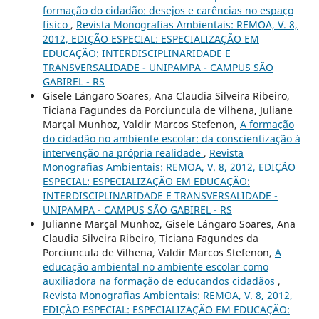
formação do cidadão: desejos e carências no espaço
físico
,
Revista Monografias Ambientais: REMOA, V. 8,
2012, EDIÇÃO ESPECIAL: ESPECIALIZAÇÃO EM
EDUCAÇÃO: INTERDISCIPLINARIDADE E
TRANSVERSALIDADE - UNIPAMPA - CAMPUS SÃO
GABIREL - RS
Gisele Lángaro Soares, Ana Claudia Silveira Ribeiro,
Ticiana Fagundes da Porciuncula de Vilhena, Juliane
Marçal Munhoz, Valdir Marcos Stefenon,
A formação
do cidadão no ambiente escolar: da conscientização à
intervenção na própria realidade
,
Revista
Monografias Ambientais: REMOA, V. 8, 2012, EDIÇÃO
ESPECIAL: ESPECIALIZAÇÃO EM EDUCAÇÃO:
INTERDISCIPLINARIDADE E TRANSVERSALIDADE -
UNIPAMPA - CAMPUS SÃO GABIREL - RS
Julianne Marçal Munhoz, Gisele Lángaro Soares, Ana
Claudia Silveira Ribeiro, Ticiana Fagundes da
Porciuncula de Vilhena, Valdir Marcos Stefenon,
A
educação ambiental no ambiente escolar como
auxiliadora na formação de educandos cidadãos
,
Revista Monografias Ambientais: REMOA, V. 8, 2012,
EDIÇÃO ESPECIAL: ESPECIALIZAÇÃO EM EDUCAÇÃO: