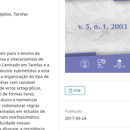
ojetos, Tarefas
veis para o ensino da
va e interacionista de
 Centrado em Tarefas e a
alunos submetidos a esta
 organização do tipo de
déias com razoável
e erros ortográficos,
PDF
 de formas livres.
 aluno a memorizar
 sistematizar regras
baseadas em estudos de
Publicado
nato morfossintático
2017-09-24
dicidade nessas
 afrouxar a resistência