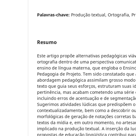
Palavras-chave:
Produção textual, Ortografia, Pr
Resumo
Este artigo propõe alternativas pedagógicas viá
ortografia dentro de uma perspectiva comunicati
ensino de língua materna, que engloba o Ensino
Pedagogia de Projeto. Tem sido constatado que 
abordagem pedagógica assimilam grosso modo a
texto que guia seus esforços, estruturam suas i
pertinência, mas acabam cometendo uma série d
incluindo erros de acentuação e de segmentação
Sugerimos atividades lúdicas que predispõem o
contextualizadamente, bem como a descobrir ou
morfológicas de geração de notações corretas 
textos da mídia e, em outro momento, no artesa
implicado na produção textual. A inserção da lu
propostas de educação lingüística contribui para