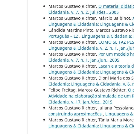
Marcos Gustavo Richter,
O material didáti
Cidadania, v. 7, n. 2, jul./dez., 2005
Marcos Gustavo Richter, Márcio Balbinot,
Linguagens & Cidadania: Linguagens & Cidad
Cândida Martins Pinto, Marcos Gustavo Ri
Português – L2
,
Linguagens & Cidadania: L
Marcos Gustavo Richter,
COMO SE FAZ PE
Linguagens & Cidadania, v. 2, n. 1, jan./ju
Marcos Gustavo Richter,
Por um modelo ho
Cidadania, v. 7, n. 1, jan./jun., 2005
Marcos Gustavo Richter,
Lacan e a teoria 
Linguagens & Cidadania: Linguagens & Cida
Marcos Gustavo Richter, Dioni Maria dos 
Cidadania: Linguagens & Cidadania, v. 6, n.
Felipe Freitag, Marcos Gustavo Richter,
O 
Atividade na elaboração simulada de um f
Cidadania, v. 17, jan./dez., 2015
Marcos Gustavo Richter, Juliana Pessolano
construindo aproximações
,
Linguagens & C
Marcos Gustavo Richter, Tânia Maria More
Linguagens & Cidadania: Linguagens & Cidad