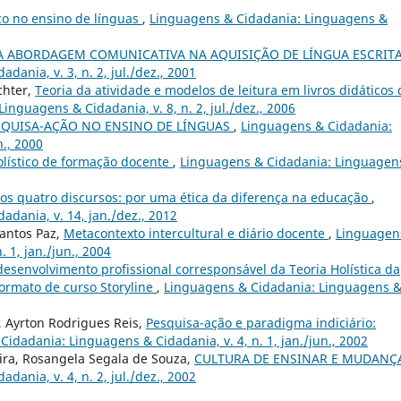
co no ensino de línguas
,
Linguagens & Cidadania: Linguagens &
A ABORDAGEM COMUNICATIVA NA AQUISIÇÃO DE LÍNGUA ESCRIT
ania, v. 3, n. 2, jul./dez., 2001
chter,
Teoria da atividade e modelos de leitura em livros didáticos 
inguagens & Cidadania, v. 8, n. 2, jul./dez., 2006
SQUISA-AÇÃO NO ENSINO DE LÍNGUAS
,
Linguagens & Cidadania:
n., 2000
lístico de formação docente
,
Linguagens & Cidadania: Linguagen
dos quatro discursos: por uma ética da diferença na educação
,
dania, v. 14, jan./dez., 2012
Santos Paz,
Metacontexto intercultural e diário docente
,
Linguagen
 1, jan./jun., 2004
desenvolvimento profissional corresponsável da Teoria Holística da
ormato de curso Storyline
,
Linguagens & Cidadania: Linguagens 
, Ayrton Rodrigues Reis,
Pesquisa-ação e paradigma indiciário:
idadania: Linguagens & Cidadania, v. 4, n. 1, jan./jun., 2002
ira, Rosangela Segala de Souza,
CULTURA DE ENSINAR E MUDAN
ania, v. 4, n. 2, jul./dez., 2002