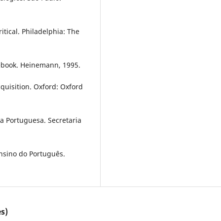
ical. Philadelphia: The
ook. Heinemann, 1995.
uisition. Oxford: Oxford
Portuguesa. Secretaria
nsino do Português.
s)