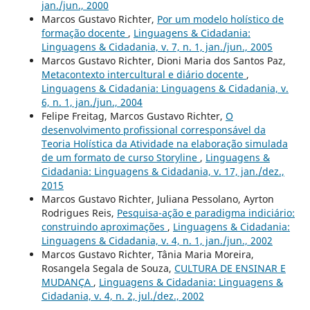
jan./jun., 2000
Marcos Gustavo Richter,
Por um modelo holístico de
formação docente
,
Linguagens & Cidadania:
Linguagens & Cidadania, v. 7, n. 1, jan./jun., 2005
Marcos Gustavo Richter, Dioni Maria dos Santos Paz,
Metacontexto intercultural e diário docente
,
Linguagens & Cidadania: Linguagens & Cidadania, v.
6, n. 1, jan./jun., 2004
Felipe Freitag, Marcos Gustavo Richter,
O
desenvolvimento profissional corresponsável da
Teoria Holística da Atividade na elaboração simulada
de um formato de curso Storyline
,
Linguagens &
Cidadania: Linguagens & Cidadania, v. 17, jan./dez.,
2015
Marcos Gustavo Richter, Juliana Pessolano, Ayrton
Rodrigues Reis,
Pesquisa-ação e paradigma indiciário:
construindo aproximações
,
Linguagens & Cidadania:
Linguagens & Cidadania, v. 4, n. 1, jan./jun., 2002
Marcos Gustavo Richter, Tânia Maria Moreira,
Rosangela Segala de Souza,
CULTURA DE ENSINAR E
MUDANÇA
,
Linguagens & Cidadania: Linguagens &
Cidadania, v. 4, n. 2, jul./dez., 2002