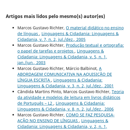
Artigos mais lidos pelo mesmo(s) autor(es)
Marcos Gustavo Richter,
O material didático no ensino
de línguas
,
Linguagens & Cidadania: Linguagens &
Cidadania, v. 7, n. 2, jul./dez., 2005
Marcos Gustavo Richter,
Produção textual e ortografia:
o papel de tarefas e projetos
,
Linguagens &
Cidadania: Linguagens & Cidadania, v. 5, n. 1,
jan./jun., 2003
Marcos Gustavo Richter, Márcio Balbinot,
A
ABORDAGEM COMUNICATIVA NA AQUISIÇÃO DE
LÍNGUA ESCRITA
,
Linguagens & Cidadania:
Linguagens & Cidadania, v. 3, n. 2, jul./dez., 2001
Cândida Martins Pinto, Marcos Gustavo Richter,
Teoria
da atividade e modelos de leitura em livros didáticos
de Português – L2
,
Linguagens & Cidadania:
Linguagens & Cidadania, v. 8, n. 2, jul./dez., 2006
Marcos Gustavo Richter,
COMO SE FAZ PESQUISA-
AÇÃO NO ENSINO DE LÍNGUAS
,
Linguagens &
Cidadania: Linguagens & Cidadania, v. 2, n. 1,