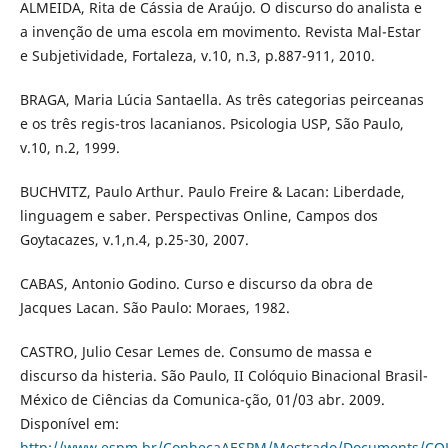
ALMEIDA, Rita de Cássia de Araújo. O discurso do analista e
a invenção de uma escola em movimento. Revista Mal-Estar
e Subjetividade, Fortaleza, v.10, n.3, p.887-911, 2010.
BRAGA, Maria Lúcia Santaella. As três categorias peirceanas
e os três regis-tros lacanianos. Psicologia USP, São Paulo,
v.10, n.2, 1999.
BUCHVITZ, Paulo Arthur. Paulo Freire & Lacan: Liberdade,
linguagem e saber. Perspectivas Online, Campos dos
Goytacazes, v.1,n.4, p.25-30, 2007.
CABAS, Antonio Godino. Curso e discurso da obra de
Jacques Lacan. São Paulo: Moraes, 1982.
CASTRO, Julio Cesar Lemes de. Consumo de massa e
discurso da histeria. São Paulo, II Colóquio Binacional Brasil-
México de Ciências da Comunica-ção, 01/03 abr. 2009.
Disponível em:
http://www.espm.br/ConhecaAESPM/Mestrado/Documents/CO