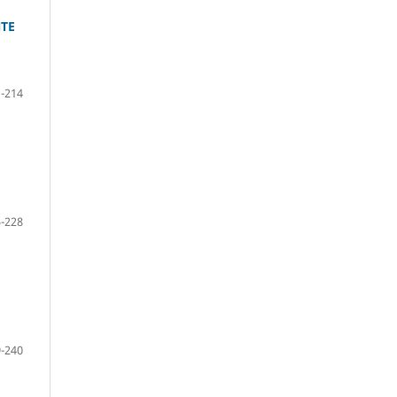
NTE
-214
-228
-240