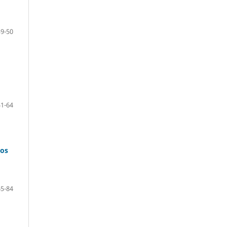
39-50
51-64
dos
65-84