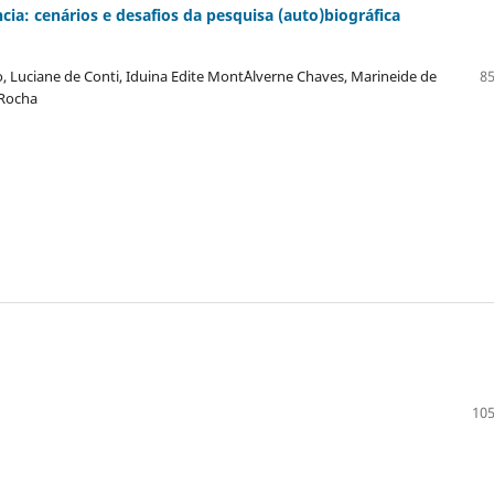
ncia: cenários e desafios da pesquisa (auto)biográfica
, Luciane de Conti, Iduina Edite Mont´Alverne Chaves, Marineide de
85
 Rocha
105