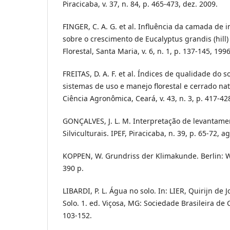
Piracicaba, v. 37, n. 84, p. 465-473, dez. 2009.
FINGER, C. A. G. et al. Influência da camada de
sobre o crescimento de Eucalyptus grandis (hill)
Florestal, Santa Maria, v. 6, n. 1, p. 137-145, 1996
FREITAS, D. A. F. et al. Índices de qualidade do s
sistemas de uso e manejo florestal e cerrado nat
Ciência Agronômica, Ceará, v. 43, n. 3, p. 417-428,
GONÇALVES, J. L. M. Interpretação de levantamen
Silviculturais. IPEF, Piracicaba, n. 39, p. 65-72, a
KOPPEN, W. Grundriss der Klimakunde. Berlin: W
390 p.
LIBARDI, P. L. Água no solo. In: LIER, Quirijn de J
Solo. 1. ed. Viçosa, MG: Sociedade Brasileira de 
103-152.