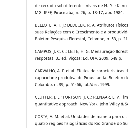
de cerrado sob diferentes níveis de N. P. e K. no
MG. IPEF, Piracicaba, n. 26, p. 13-17, abr. 1984.
BELLOTE, A. F. J.; DEDECEK, R. A. Atributos Físic
suas Relações com o Crescimento e a produtivid
Boletim Pesquisa Florestal, Colombo, n. 53, p. 21-
CAMPOS, J. C. C.; LEITE, H. G. Mensuração flores
respostas. 3.. ed. Viçosa: Ed. UFV, 2009. 548 p.
CARVALHO, A. P. et al. Efeitos de características 
capacidade produtiva de Pinus taeda. Boletim de
Colombo, n. 39, p. 51-66, jul./dez. 1999.
CLUTTER, J. L.; FORTSON, J. C.; PIENAAR, L. V. 
quantitative approach. New York: John Wiley & S
COSTA, A. M. et al. Unidades de manejo para o c
quatro regiões fisiográficas do Rio Grande do Sul.