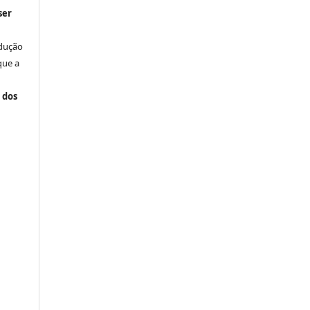
ser
odução
que a
 dos