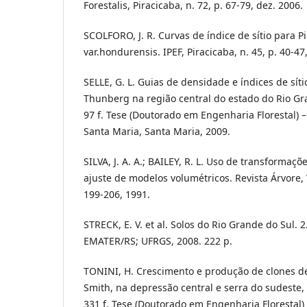
Forestalis, Piracicaba, n. 72, p. 67-79, dez. 2006.
SCOLFORO, J. R. Curvas de índice de sítio para P
var.hondurensis. IPEF, Piracicaba, n. 45, p. 40-47
SELLE, G. L. Guias de densidade e índices de sít
Thunberg na região central do estado do Rio Gra
97 f. Tese (Doutorado em Engenharia Florestal) 
Santa Maria, Santa Maria, 2009.
SILVA, J. A. A.; BAILEY, R. L. Uso de transformaç
ajuste de modelos volumétricos. Revista Árvore, V
199-206, 1991.
STRECK, E. V. et al. Solos do Rio Grande do Sul. 2
EMATER/RS; UFRGS, 2008. 222 p.
TONINI, H. Crescimento e produção de clones de
Smith, na depressão central e serra do sudeste,
331 f. Tese (Doutorado em Engenharia Florestal)