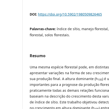
DOI:
https://doi.org/10.5902/1980509826465
Palavras-chave:
índice de sítio, manejo floresta
florestal, solos florestais.
Resumo
Uma mesma espécie florestal pode, em distintas
apresentar variações na forma de seu crescime
sua produção final. A altura dominante (h
) é 
100
importantes para a prognose da produção florest
praticamente todas as demais relações funciona
baseiam na descrição do crescimento desta vari
de índice de sítio. Este trabalho objetivou detec
no crescimento em altura dominante (h
) entr
100