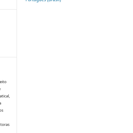
eito
e
tical,
a
os
utoras