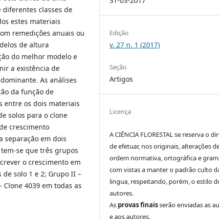
31-03-2017
 diferentes classes de
dos estes materiais
Edição
com remedições anuais ou
v. 27 n. 1 (2017)
odelos de altura
eção do melhor modelo e
Seção
nir a existência de
Artigos
 dominante. As análises
ção da função de
 entre os dois materiais
Licença
de solos para o clone
de crescimento
A CIÊNCIA FLORESTAL se reserva o dir
m a separação em dois
de efetuar, nos originais, alterações d
, tem-se que três grupos
ordem normativa, ortográfica e grama
crever o crescimento em
com vistas a manter o padrão culto d
de solo 1 e 2; Grupo II –
lingua, respeitando, porém, o estilo d
I – Clone 4039 em todas as
autores.
As
provas finais
serão enviadas as a
e aos autores.