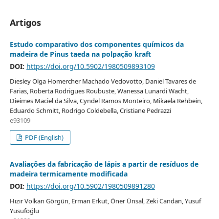
Artigos
Estudo comparativo dos componentes químicos da
madeira de Pinus taeda na polpação kraft
DOI:
https://doi.org/10.5902/1980509893109
Diesley Olga Homercher Machado Vedovotto, Daniel Tavares de
Farias, Roberta Rodrigues Roubuste, Wanessa Lunardi Wacht,
Dieimes Maciel da Silva, Cyndel Ramos Monteiro, Mikaela Rehbein,
Eduardo Schmitt, Rodrigo Coldebella, Cristiane Pedrazzi
e93109
PDF (English)
Avaliações da fabricação de lápis a partir de resíduos de
madeira termicamente modificada
DOI:
https://doi.org/10.5902/1980509891280
Hızır Volkan Görgün, Erman Erkut, Öner Ünsal, Zeki Candan, Yusuf
Yusufoğlu