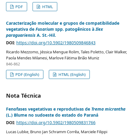
PDF
HTML
Caracterização molecular e grupos de compatibilidade
vegetativa de
Fusarium
spp. patogênicos à
Ilex
paraguariensis
A. St.-Hil.
DOI:
https://doi.org/10.5902/1980509846843
Ricardo Mezzomo, Jéssica Mengue Rolim, Tales Poletto, Clair Walker,
Paola Mendes Milanesi, Marlove Fátima Brião Muniz
846-862
PDF (English)
HTML (English)
Nota Técnica
Fenofases vegetativas e reprodutivas de
Trema micrantha
(L.) Blume no sudoeste do estado do Paraná
DOI:
https://doi.org/10.5902/1980509831766
Lucas Lubke, Bruno Jan Schramm Corrêa, Marciele Filippi