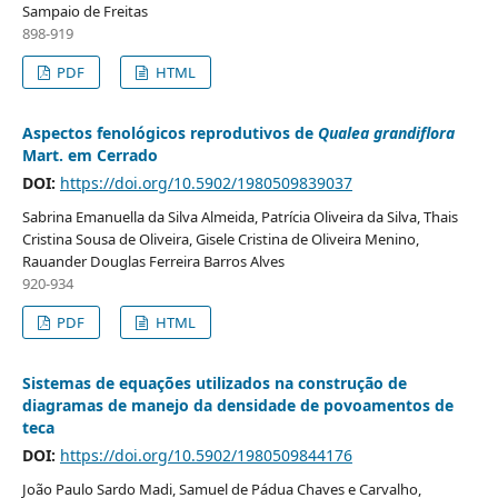
Sampaio de Freitas
898-919
PDF
HTML
Aspectos fenológicos reprodutivos de
Qualea grandiflora
Mart. em Cerrado
DOI:
https://doi.org/10.5902/1980509839037
Sabrina Emanuella da Silva Almeida, Patrícia Oliveira da Silva, Thais
Cristina Sousa de Oliveira, Gisele Cristina de Oliveira Menino,
Rauander Douglas Ferreira Barros Alves
920-934
PDF
HTML
Sistemas de equações utilizados na construção de
diagramas de manejo da densidade de povoamentos de
teca
DOI:
https://doi.org/10.5902/1980509844176
João Paulo Sardo Madi, Samuel de Pádua Chaves e Carvalho,