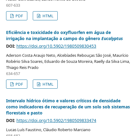
607-633
PDF
HTML
Eficiência e toxicidade do oxyfluorfen em água de
irrigação na implantação a campo do gênero
Eucalyptus
DOI:
https://doi.org/10.5902/1980509830453
Aderson Costa Araujo Neto, Alcebíades Rebouças São José, Maurício
Robério Silva Soares, Eduardo de Souza Moreira, Raelly da Silva Lima,
Thiago Reis Prado
634-657
PDF
HTML
Intervalo hídrico ótimo e valores críticos de densidade
como indicadores de recuperação de um solo sob sistemas
florestais e pasto
DOI:
https://doi.org/10.5902/1980509833474
Lucas Luís Faustino, Cláudio Roberto Marciano
658-682