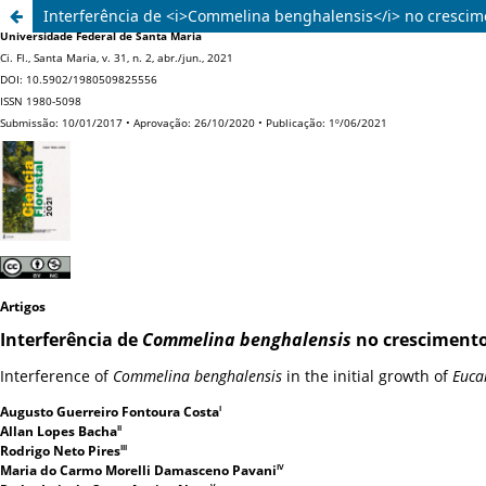
Interferência de <i>Commelina benghalensis</i> no crescimen