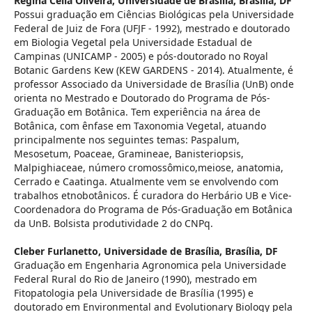
Regina Célia Oliveira,
Universidade de Brasília, Brasília, DF
Possui graduação em Ciências Biológicas pela Universidade
Federal de Juiz de Fora (UFJF - 1992), mestrado e doutorado
em Biologia Vegetal pela Universidade Estadual de
Campinas (UNICAMP - 2005) e pós-doutorado no Royal
Botanic Gardens Kew (KEW GARDENS - 2014). Atualmente, é
professor Associado da Universidade de Brasília (UnB) onde
orienta no Mestrado e Doutorado do Programa de Pós-
Graduação em Botânica. Tem experiência na área de
Botânica, com ênfase em Taxonomia Vegetal, atuando
principalmente nos seguintes temas: Paspalum,
Mesosetum, Poaceae, Gramineae, Banisteriopsis,
Malpighiaceae, número cromossômico,meiose, anatomia,
Cerrado e Caatinga. Atualmente vem se envolvendo com
trabalhos etnobotânicos. É curadora do Herbário UB e Vice-
Coordenadora do Programa de Pós-Graduação em Botânica
da UnB. Bolsista produtividade 2 do CNPq.
Cleber Furlanetto,
Universidade de Brasília, Brasília, DF
Graduação em Engenharia Agronomica pela Universidade
Federal Rural do Rio de Janeiro (1990), mestrado em
Fitopatologia pela Universidade de Brasília (1995) e
doutorado em Environmental and Evolutionary Biology pela