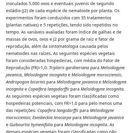
inoculados 5.000 ovos e eventuais juvenis de segundo
estádio (J2) de cada espécie de nematoide por planta. Os
experimentos foram conduzidos com 35 tratamentos
(plantas nativas) e 5 repetições, tendo sido repetidos no
tempo. As variáveis avaliadas foram índice de galhas e de
massas de ovos, ovos e J2 por grama de raiz e fator de
reprodução, além da sintomatologia causada pelos
nematoides nas raízes. As seguintes espécies vegetais
foram consideradas hospedeiras, com média do Fator de
Reprodução (FR)>1,0:
Triplaris gardneriana
para
Meloidogyne
javanica
,
Meloidogyne incognita
e
Meloidogyne morocciensis
;
Andropogon bicornis
para
Meloidogyne javanica
e
Meloidogyne
incognita
e
Copaifera langsdorffii
para
Meloidogyne incognita.
As seguintes espécies vegetais foram classificadas como
hospedeiras potenciais, com FR>1,0 para pelo menos uma
das repetições:
Copaifera langsdorffii
para
Meloidogyne
morocciensis
;
Esenbeckia leiocarpa
para
Meloidogyne javanica
e
Guibourtia hymenifolia
para
Meloidogyne incognita
. As
demais espécies vegetais foram classificadas como não