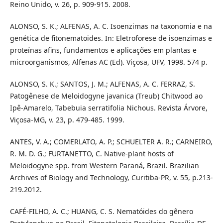
Reino Unido, v. 26, p. 909-915. 2008.
ALONSO, S. K.; ALFENAS, A. C. Isoenzimas na taxonomia e na
genética de fitonematoides. In: Eletroforese de isoenzimas e
proteínas afins, fundamentos e aplicações em plantas e
microorganismos, Alfenas AC (Ed). Viçosa, UFV, 1998. 574 p.
ALONSO, S. K.; SANTOS, J. M.; ALFENAS, A. C. FERRAZ, S.
Patogênese de Meloidogyne javanica (Treub) Chitwood ao
Ipê-Amarelo, Tabebuia serratifolia Nichous. Revista Árvore,
Viçosa-MG, v. 23, p. 479-485. 1999.
ANTES, V. A.; COMERLATO, A. P.; SCHUELTER A. R.; CARNEIRO,
R. M. D. G.; FURTANETTO, C. Native-plant hosts of
Meloidogyne spp. from Western Paraná, Brazil. Brazilian
Archives of Biology and Technology, Curitiba-PR, v. 55, p.213-
219.2012.
CAFÉ-FILHO, A. C.; HUANG, C. S. Nematóides do gênero