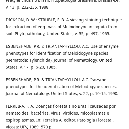
Pratylenchus no Brasil. Fitopatologia Brasileira, Brasília-DF,
v. 13, p. 232-235, 1988.
DICKSON, D. W.; STRUBLE, F. B. A sieving-staining technique
for extraction of egg mass of Meloidogyne incognita from
soil. Phytopathology, United States, v. 55, p. 497, 1965.
ESBENSHADE, P.R. & TRIANTAPHYLLOU, A.C. Use of enzyme
phenotypes for identification of Meloidogyne species
(Nematoda: Tylenchida). Journal of Nematology, United
States, v. 17, p. 6-20, 1985.
ESBENSHADE, P.R. & TRIANTAPHYLLOU, A.C. Isozyme
phenotypes for the identification of Meloidogyne species.
Journal of Nematology, United States, v. 22, p. 10-15, 1990.
FERREIRA, F. A. Doenças florestais no Brasil causadas por
nematoides, bactérias, vírus, viróides, micoplasmas e
espiroplasmas. In: Ferreira A, editor. Patologia Florestal.
Viçosa: UFV, 1989, 570 p.