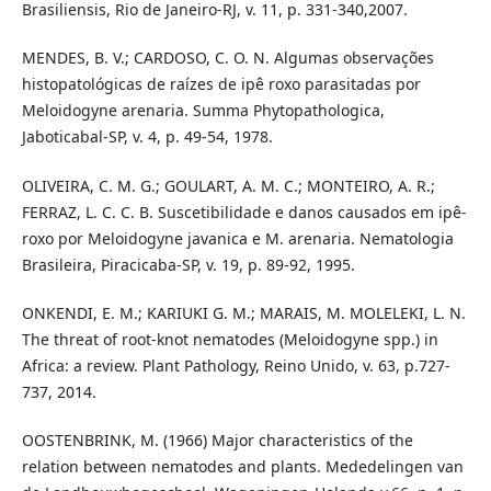
Brasiliensis, Rio de Janeiro-RJ, v. 11, p. 331-340,2007.
MENDES, B. V.; CARDOSO, C. O. N. Algumas observações
histopatológicas de raízes de ipê roxo parasitadas por
Meloidogyne arenaria. Summa Phytopathologica,
Jaboticabal-SP, v. 4, p. 49-54, 1978.
OLIVEIRA, C. M. G.; GOULART, A. M. C.; MONTEIRO, A. R.;
FERRAZ, L. C. C. B. Suscetibilidade e danos causados em ipê-
roxo por Meloidogyne javanica e M. arenaria. Nematologia
Brasileira, Piracicaba-SP, v. 19, p. 89-92, 1995.
ONKENDI, E. M.; KARIUKI G. M.; MARAIS, M. MOLELEKI, L. N.
The threat of root-knot nematodes (Meloidogyne spp.) in
Africa: a review. Plant Pathology, Reino Unido, v. 63, p.727-
737, 2014.
OOSTENBRINK, M. (1966) Major characteristics of the
relation between nematodes and plants. Mededelingen van