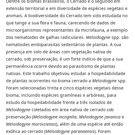
Dentre os biomas brasileiros, o Cerrado é o segundo em
extensão territorial e em diversidade de espécies vegetais e
animais. A biodiversidade do Cerrado tem sido estudada no
que tange a sua flora e fauna, carecendo de dados de
microorganismos representantes da microfauna, a exemplo
dos nematoides de galhas radiculares.
Meloidogyne
spp. são
nematoides endoparasitas sedentários de plantas. A sua
presença em solo de áreas com vegetação nativa de
cerrado, sob preservação, é um forte indício de que a sua
permanência ocorre devido ao parasitismo de plantas
nativas. Este trabalho objetivou estudar a hospedabilidade
de plantas ocorrentes no bioma cerrado a
Meloidogyne
spp.
Foram selecionadas trinta e cinco espécies vegetais desse
bioma, incluindo espécies gramíneas e arbóreas, para
estudo da hospedabilidade frente a três isolados de
Meloidogyne
coletados em área nativa de cerrado sob
preservação (
Meloidogyne incognita
,
Meloidogyne javanica
e
Meloidogyne morocciensis
), além de uma espécie até então
exótica ao cerrado (
Meloidogyne paranaensis
). Foram