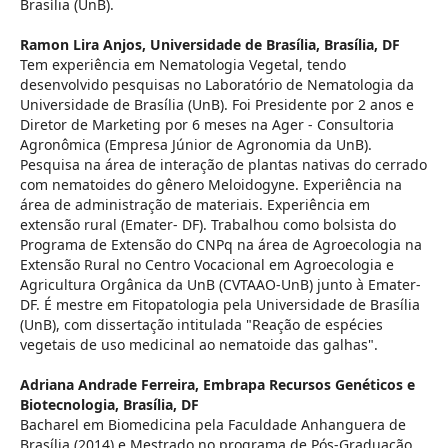
Brasília (UnB).
Ramon Lira Anjos,
Universidade de Brasília, Brasília, DF
Tem experiência em Nematologia Vegetal, tendo
desenvolvido pesquisas no Laboratório de Nematologia da
Universidade de Brasília (UnB). Foi Presidente por 2 anos e
Diretor de Marketing por 6 meses na Ager - Consultoria
Agronômica (Empresa Júnior de Agronomia da UnB).
Pesquisa na área de interação de plantas nativas do cerrado
com nematoides do gênero Meloidogyne. Experiência na
área de administração de materiais. Experiência em
extensão rural (Emater- DF). Trabalhou como bolsista do
Programa de Extensão do CNPq na área de Agroecologia na
Extensão Rural no Centro Vocacional em Agroecologia e
Agricultura Orgânica da UnB (CVTAAO-UnB) junto à Emater-
DF. É mestre em Fitopatologia pela Universidade de Brasília
(UnB), com dissertação intitulada "Reação de espécies
vegetais de uso medicinal ao nematoide das galhas".
Adriana Andrade Ferreira,
Embrapa Recursos Genéticos e
Biotecnologia, Brasília, DF
Bacharel em Biomedicina pela Faculdade Anhanguera de
Brasília (2014) e Mestrado no programa de Pós-Graduação