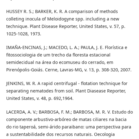
HUSSEY R. S.; BARKER, K. R. A comparison of methods
colleting inocula of Meloidogyne spp. including a new
technique. Plant Disease Reporter, United States, v. 57, p.
1025-1028, 1973.
IMAÑA-ENCINAS, J.; MACEDO, L. A.; PAULA, J. E. Florística e
fitossociologia de um trecho da floresta estacional
semidecidual na área do ecomuseu do cerrado, em
Pirenópolis-Goiás. Cerne, Lavras-MG, v. 13, p. 308-320, 2007.
JENKINS, W. R. A rapid centrifugal - flotation technique for
separating nematodes from soil. Plant Diasease Reporter,
United States, v. 48, p. 692,1964.
LACERDA, A. V.; BARBOSA, F. M.; BARBOSA, M. R. V. Estudo do
componente arbustivo-arbóreo de matas ciliares na bacia
do rio taperoá, semi-árido paraibano: uma perspectiva para
a sustentabilidade dos recursos naturais. Oecologia