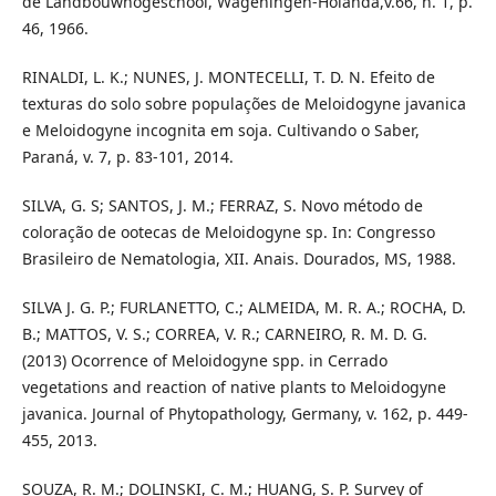
de Landbouwhogeschool, Wageningen-Holanda,v.66, n. 1, p.
46, 1966.
RINALDI, L. K.; NUNES, J. MONTECELLI, T. D. N. Efeito de
texturas do solo sobre populações de Meloidogyne javanica
e Meloidogyne incognita em soja. Cultivando o Saber,
Paraná, v. 7, p. 83-101, 2014.
SILVA, G. S; SANTOS, J. M.; FERRAZ, S. Novo método de
coloração de ootecas de Meloidogyne sp. In: Congresso
Brasileiro de Nematologia, XII. Anais. Dourados, MS, 1988.
SILVA J. G. P.; FURLANETTO, C.; ALMEIDA, M. R. A.; ROCHA, D.
B.; MATTOS, V. S.; CORREA, V. R.; CARNEIRO, R. M. D. G.
(2013) Ocorrence of Meloidogyne spp. in Cerrado
vegetations and reaction of native plants to Meloidogyne
javanica. Journal of Phytopathology, Germany, v. 162, p. 449-
455, 2013.
SOUZA, R. M.; DOLINSKI, C. M.; HUANG, S. P. Survey of