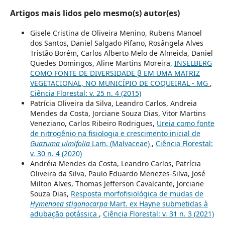
Artigos mais lidos pelo mesmo(s) autor(es)
Gisele Cristina de Oliveira Menino, Rubens Manoel
dos Santos, Daniel Salgado Pifano, Rosângela Alves
Tristão Borém, Carlos Alberto Melo de Almeida, Daniel
Quedes Domingos, Aline Martins Moreira,
INSELBERG
COMO FONTE DE DIVERSIDADE β EM UMA MATRIZ
VEGETACIONAL, NO MUNICÍPIO DE COQUEIRAL - MG
,
Ciência Florestal: v. 25 n. 4 (2015)
Patrícia Oliveira da Silva, Leandro Carlos, Andreia
Mendes da Costa, Jorciane Souza Dias, Vitor Martins
Veneziano, Carlos Ribeiro Rodrigues,
Ureia como fonte
de nitrogênio na fisiologia e crescimento inicial de
Guazuma ulmifolia
Lam. (Malvaceae)
,
Ciência Florestal:
v. 30 n. 4 (2020)
Andréia Mendes da Costa, Leandro Carlos, Patrícia
Oliveira da Silva, Paulo Eduardo Menezes-Silva, José
Milton Alves, Thomas Jefferson Cavalcante, Jorciane
Souza Dias,
Resposta morfofisiológica de mudas de
Hymenaea stigonocarpa
Mart. ex Hayne submetidas à
adubação potássica
,
Ciência Florestal: v. 31 n. 3 (2021)