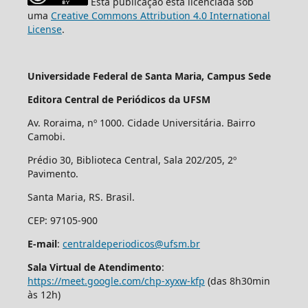
Esta publicação está licenciada sob
uma
Creative Commons Attribution 4.0 International
License
.
Universidade Federal de Santa Maria, Campus Sede
Editora Central de Periódicos da UFSM
Av. Roraima, nº 1000. Cidade Universitária. Bairro
Camobi.
Prédio 30, Biblioteca Central, Sala 202/205, 2º
Pavimento.
Santa Maria, RS. Brasil.
CEP: 97105-900
E-mail
:
centraldeperiodicos@ufsm.br
Sala Virtual de Atendimento
:
https://meet.google.com/chp-xyxw-kfp
(das 8h30min
às 12h)