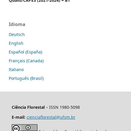
Qualis/CAPES (2021-2024) = B1
Idioma
Deutsch
English
Español (España)
Français (Canada)
Italiano
Português (Brasil)
Ciência Florestal
– ISSN 1980-5098
E-mail:
cienciaflorestal@ufsm.br