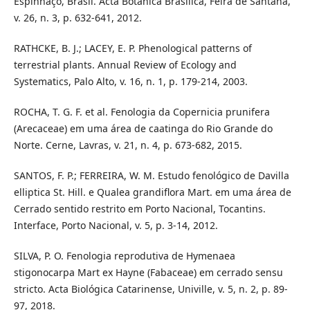
Espinhaço, Brasil. Acta Botânica Brasílica, Feira de Santana,
v. 26, n. 3, p. 632-641, 2012.
RATHCKE, B. J.; LACEY, E. P. Phenological patterns of
terrestrial plants. Annual Review of Ecology and
Systematics, Palo Alto, v. 16, n. 1, p. 179-214, 2003.
ROCHA, T. G. F. et al. Fenologia da Copernicia prunifera
(Arecaceae) em uma área de caatinga do Rio Grande do
Norte. Cerne, Lavras, v. 21, n. 4, p. 673-682, 2015.
SANTOS, F. P.; FERREIRA, W. M. Estudo fenológico de Davilla
elliptica St. Hill. e Qualea grandiflora Mart. em uma área de
Cerrado sentido restrito em Porto Nacional, Tocantins.
Interface, Porto Nacional, v. 5, p. 3-14, 2012.
SILVA, P. O. Fenologia reprodutiva de Hymenaea
stigonocarpa Mart ex Hayne (Fabaceae) em cerrado sensu
stricto. Acta Biológica Catarinense, Univille, v. 5, n. 2, p. 89-
97, 2018.