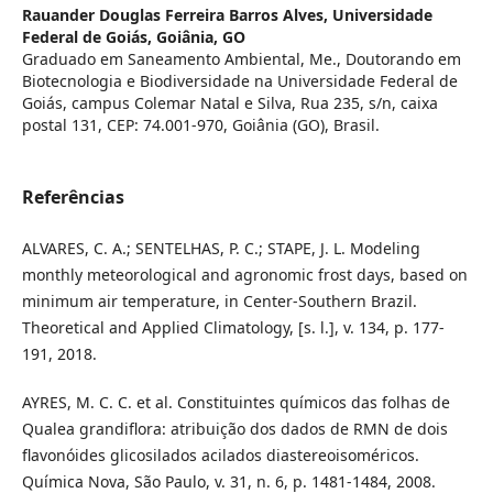
Rauander Douglas Ferreira Barros Alves,
Universidade
Federal de Goiás, Goiânia, GO
Graduado em Saneamento Ambiental, Me., Doutorando em
Biotecnologia e Biodiversidade na Universidade Federal de
Goiás, campus Colemar Natal e Silva, Rua 235, s/n, caixa
postal 131, CEP: 74.001-970, Goiânia (GO), Brasil.
Referências
ALVARES, C. A.; SENTELHAS, P. C.; STAPE, J. L. Modeling
monthly meteorological and agronomic frost days, based on
minimum air temperature, in Center-Southern Brazil.
Theoretical and Applied Climatology, [s. l.], v. 134, p. 177-
191, 2018.
AYRES, M. C. C. et al. Constituintes químicos das folhas de
Qualea grandiflora: atribuição dos dados de RMN de dois
flavonóides glicosilados acilados diastereoisoméricos.
Química Nova, São Paulo, v. 31, n. 6, p. 1481-1484, 2008.