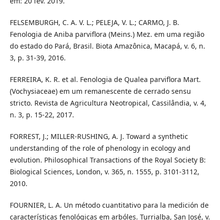
em: 20 fev. 2019.
FELSEMBURGH, C. A. V. L.; PELEJA, V. L.; CARMO, J. B.
Fenologia de Aniba parviflora (Meins.) Mez. em uma região
do estado do Pará, Brasil. Biota Amazônica, Macapá, v. 6, n.
3, p. 31-39, 2016.
FERREIRA, K. R. et al. Fenologia de Qualea parviflora Mart.
(Vochysiaceae) em um remanescente de cerrado sensu
stricto. Revista de Agricultura Neotropical, Cassilândia, v. 4,
n. 3, p. 15-22, 2017.
FORREST, J.; MILLER-RUSHING, A. J. Toward a synthetic
understanding of the role of phenology in ecology and
evolution. Philosophical Transactions of the Royal Society B:
Biological Sciences, London, v. 365, n. 1555, p. 3101-3112,
2010.
FOURNIER, L. A. Un método cuantitativo para la medición de
características fenológicas em arbóles. Turrialba, San José, v.