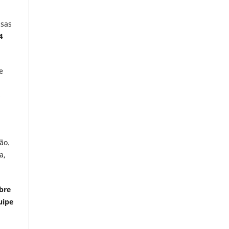
ssas
4
e
s
ção.
a,
bre
uipe