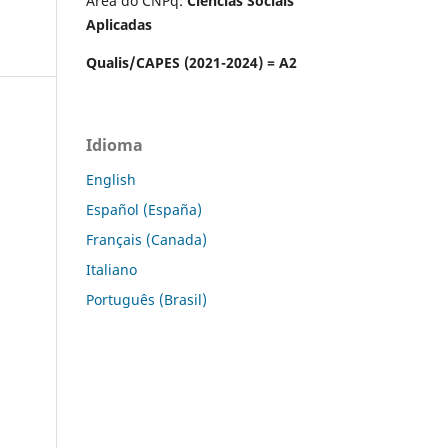
Área do CNPq:
Ciências Sociais
Aplicadas
Qualis/CAPES (2021-2024) = A2
Idioma
English
Español (España)
Français (Canada)
Italiano
Português (Brasil)