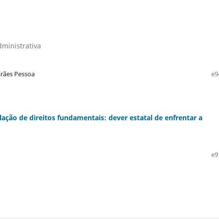
ministrativa
arães Pessoa
e9
lação de direitos fundamentais: dever estatal de enfrentar a
e9