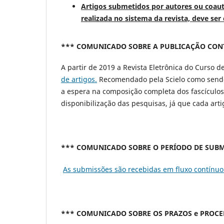
Artigos submetidos por autores ou coau
realizada no sistema da revista, deve se
*** COMUNICADO SOBRE A PUBLICAÇÃO CONT
A partir de 2019 a Revista Eletrônica do Curso 
de artigos.
Recomendado pela Scielo como sendo 
a espera na composição completa dos fascículo
disponibilização das pesquisas, já que cada arti
*** COMUNICADO SOBRE O PERÍODO DE SUBM
As submissões são recebidas em fluxo contínu
*** COMUNICADO SOBRE OS PRAZOS e PROCE