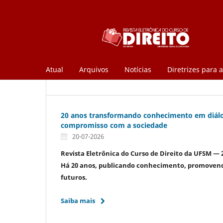
Atual
Arquivos
Notícias
Diretrizes para 
20 anos transformando conhecimento em diálo
compromisso com a sociedade
20-07-2026
Revista Eletrônica do Curso de Direito da UFSM — 
Há 20 anos, publicando conhecimento, promovend
futuros.
Saiba mais