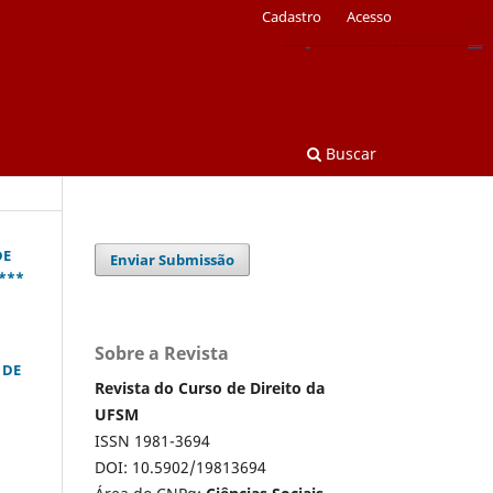
Cadastro
Acesso
slot gacor
DESAMAHJONG adalah platform resmi
slot777
yang menghadirkan pilihan slot gacor dengan sistem keamanan kedaulatan informasi identitas terbaik. Kami menjamin kejujuran administratif dan transparansi sistem untuk memberikan pengalaman navigasi yang aman, cepat, dan terpercaya bagi setiap anggota di tahun 2026.
bonus new member slot
https://desamahjong.org/
https://desamahjong.it.com/
https://desa-mahjong.org/
https://desamahjong.id/
slot gacor terpercaya
https://htcjapan.ne.jp/
slot gacor maxwin
slot gacor 777
link slot gacor
https://hkj.or.id/
https://pgs.or.id/
https://pws.or.id/
https://pos.or.id/
slot gacor
slot777
slot gacor
situs slot
slot
Buscar
DE
Enviar Submissão
***
Sobre a Revista
 DE
Revista do Curso de Direito da
UFSM
ISSN 1981-3694
DOI: 10.5902/19813694