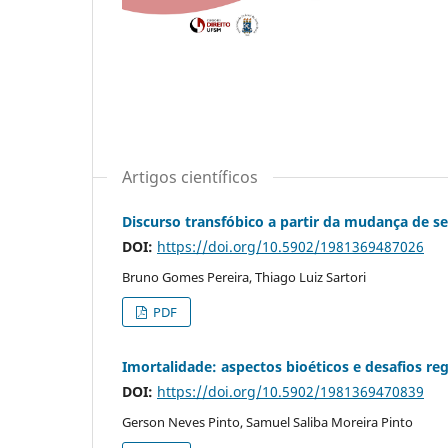
Artigos científicos
Discurso transfóbico a partir da mudança de se
DOI:
https://doi.org/10.5902/1981369487026
Bruno Gomes Pereira, Thiago Luiz Sartori
PDF
Imortalidade: aspectos bioéticos e desafios re
DOI:
https://doi.org/10.5902/1981369470839
Gerson Neves Pinto, Samuel Saliba Moreira Pinto