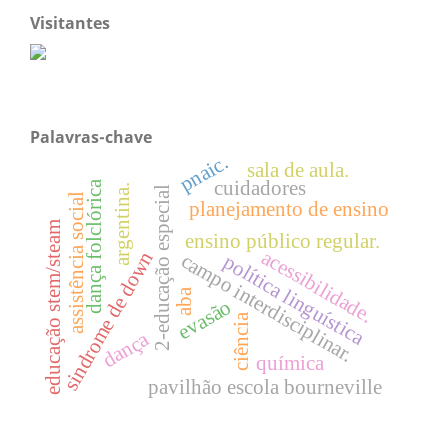
Visitantes
Palavras-chave
pnaic.
sala de aula.
cuidadores
dança folclórica
argentina.
2-educação especial
assistência social
planejamento de ensino
educação stem/steam
ensino público regular.
acessibilidade.
sindrome de down
campo interdisciplinar.
política linguística
aba
evasão
ciência
dança
química
pavilhão escola bourneville