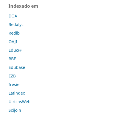
Indexado em
DOAJ
Redalyc
Redib
OAJI
Educ@
BBE
Edubase
EZB
Iresie
Latindex
UlrichsWeb
Scijoin