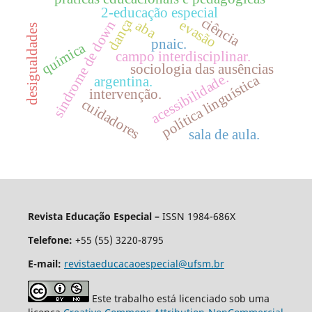
2-educação especial
ciência
dança
evasão
aba
sindrome de down
desigualdades
pnaic.
química
campo interdisciplinar.
sociologia das ausências
acessibilidade.
política linguística
argentina.
intervenção.
cuidadores
sala de aula.
Revista Educação Especial –
ISSN 1984-686X
Telefone:
+55 (55) 3220-8795
E-mail:
revistaeducacaoespecial@ufsm.br
Este trabalho está licenciado sob uma