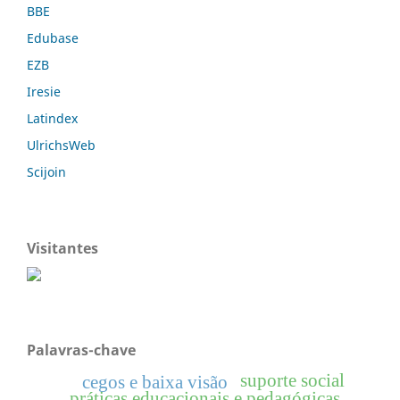
BBE
Edubase
EZB
Iresie
Latindex
UlrichsWeb
Scijoin
Visitantes
Palavras-chave
suporte social
cegos e baixa visão
práticas educacionais e pedagógicas