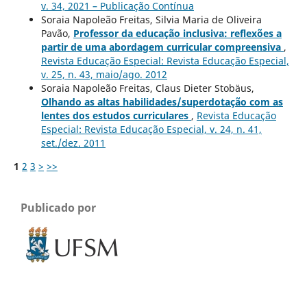
v. 34, 2021 – Publicação Contínua
Soraia Napoleão Freitas, Silvia Maria de Oliveira
Pavão,
Professor da educação inclusiva: reflexões a
partir de uma abordagem curricular compreensiva
,
Revista Educação Especial: Revista Educação Especial,
v. 25, n. 43, maio/ago. 2012
Soraia Napoleão Freitas, Claus Dieter Stobäus,
Olhando as altas habilidades/superdotação com as
lentes dos estudos curriculares
,
Revista Educação
Especial: Revista Educação Especial, v. 24, n. 41,
set./dez. 2011
1
2
3
>
>>
Publicado por