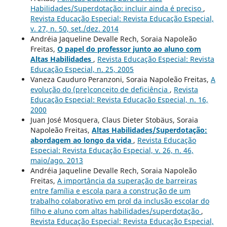
Habilidades/Superdotação: incluir ainda é preciso
,
Revista Educação Especial: Revista Educação Especial,
v. 27, n. 50, set./dez. 2014
Andréia Jaqueline Devalle Rech, Soraia Napoleão
Freitas,
O papel do professor junto ao aluno com
Altas Habilidades
,
Revista Educação Especial: Revista
Educação Especial, n. 25, 2005
Vaneza Cauduro Peranzoni, Soraia Napoleão Freitas,
A
evolução do (pre)conceito de deficiência
,
Revista
Educação Especial: Revista Educação Especial, n. 16,
2000
Juan José Mosquera, Claus Dieter Stobäus, Soraia
Napoleão Freitas,
Altas Habilidades/Superdotação:
abordagem ao longo da vida
,
Revista Educação
Especial: Revista Educação Especial, v. 26, n. 46,
maio/ago. 2013
Andréia Jaqueline Devalle Rech, Soraia Napoleão
Freitas,
A importância da superação de barreiras
entre família e escola para a construção de um
trabalho colaborativo em prol da inclusão escolar do
filho e aluno com altas habilidades/superdotação
,
Revista Educação Especial: Revista Educação Especial,