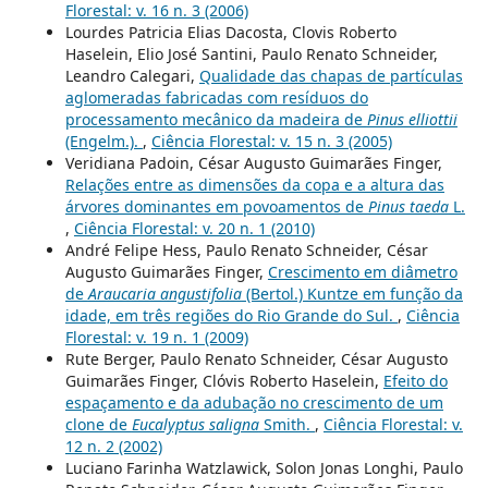
Florestal: v. 16 n. 3 (2006)
Lourdes Patricia Elias Dacosta, Clovis Roberto
Haselein, Elio José Santini, Paulo Renato Schneider,
Leandro Calegari,
Qualidade das chapas de partículas
aglomeradas fabricadas com resíduos do
processamento mecânico da madeira de
Pinus elliottii
(Engelm.).
,
Ciência Florestal: v. 15 n. 3 (2005)
Veridiana Padoin, César Augusto Guimarães Finger,
Relações entre as dimensões da copa e a altura das
árvores dominantes em povoamentos de
Pinus taeda
L.
,
Ciência Florestal: v. 20 n. 1 (2010)
André Felipe Hess, Paulo Renato Schneider, César
Augusto Guimarães Finger,
Crescimento em diâmetro
de
Araucaria angustifolia
(Bertol.) Kuntze em função da
idade, em três regiões do Rio Grande do Sul.
,
Ciência
Florestal: v. 19 n. 1 (2009)
Rute Berger, Paulo Renato Schneider, César Augusto
Guimarães Finger, Clóvis Roberto Haselein,
Efeito do
espaçamento e da adubação no crescimento de um
clone de
Eucalyptus saligna
Smith.
,
Ciência Florestal: v.
12 n. 2 (2002)
Luciano Farinha Watzlawick, Solon Jonas Longhi, Paulo