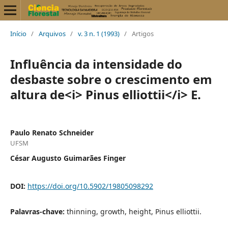
Início
/
Arquivos
/
v. 3 n. 1 (1993)
/
Artigos
Influência da intensidade do
desbaste sobre o crescimento em
altura de<i> Pinus elliottii</i> E.
Paulo Renato Schneider
UFSM
César Augusto Guimarães Finger
DOI:
https://doi.org/10.5902/19805098292
Palavras-chave:
thinning, growth, height, Pinus elliottii.