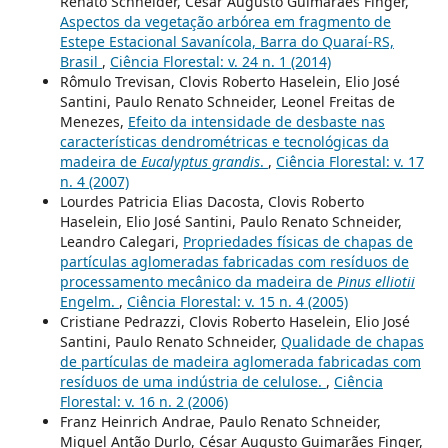
Renato Schneider, César Augusto Guimarães Finger,
Aspectos da vegetação arbórea em fragmento de
Estepe Estacional Savanícola, Barra do Quaraí-RS,
Brasil
,
Ciência Florestal: v. 24 n. 1 (2014)
Rômulo Trevisan, Clovis Roberto Haselein, Elio José
Santini, Paulo Renato Schneider, Leonel Freitas de
Menezes,
Efeito da intensidade de desbaste nas
características dendrométricas e tecnológicas da
madeira de
Eucalyptus grandis
.
,
Ciência Florestal: v. 17
n. 4 (2007)
Lourdes Patricia Elias Dacosta, Clovis Roberto
Haselein, Elio José Santini, Paulo Renato Schneider,
Leandro Calegari,
Propriedades físicas de chapas de
partículas aglomeradas fabricadas com resíduos de
processamento mecânico da madeira de
Pinus elliotii
Engelm.
,
Ciência Florestal: v. 15 n. 4 (2005)
Cristiane Pedrazzi, Clovis Roberto Haselein, Elio José
Santini, Paulo Renato Schneider,
Qualidade de chapas
de partículas de madeira aglomerada fabricadas com
resíduos de uma indústria de celulose.
,
Ciência
Florestal: v. 16 n. 2 (2006)
Franz Heinrich Andrae, Paulo Renato Schneider,
Miguel Antão Durlo, César Augusto Guimarães Finger,