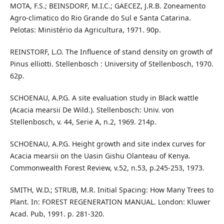
MOTA, F.S.; BEINSDORF, M.I.C.; GAECEZ, J.R.B. Zoneamento
Agro-climatico do Rio Grande do Sul e Santa Catarina.
Pelotas: Ministério da Agricultura, 1971. 90p.
REINSTORF, L.O. The Influence of stand density on growth of
Pinus elliotti. Stellenbosch : University of Stellenbosch, 1970.
62p.
SCHOENAU, A.P.G. A site evaluation study in Black wattle
(Acacia mearsii De Wild.). Stellenbosch: Univ. von
Stellenbosch, v. 44, Serie A, n.2, 1969. 214p.
SCHOENAU, A.P.G. Height growth and site index curves for
Acacia mearsii on the Uasin Gishu Olanteau of Kenya.
Commonwealth Forest Review, v.52, n.53, p.245-253, 1973.
SMITH, W.D.; STRUB, M.R. Initial Spacing: How Many Trees to
Plant. In: FOREST REGENERATION MANUAL. London: Kluwer
Acad. Pub, 1991. p. 281-320.