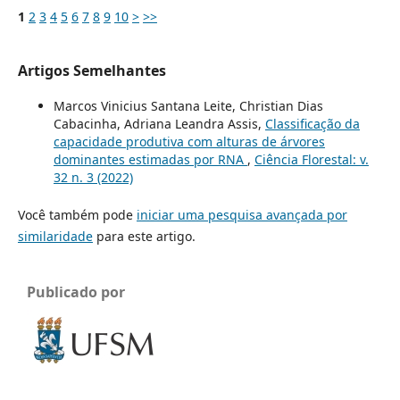
1
2
3
4
5
6
7
8
9
10
>
>>
Artigos Semelhantes
Marcos Vinicius Santana Leite, Christian Dias
Cabacinha, Adriana Leandra Assis,
Classificação da
capacidade produtiva com alturas de árvores
dominantes estimadas por RNA
,
Ciência Florestal: v.
32 n. 3 (2022)
Você também pode
iniciar uma pesquisa avançada por
similaridade
para este artigo.
Publicado por