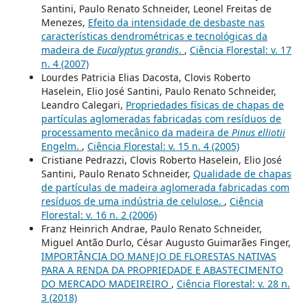
Santini, Paulo Renato Schneider, Leonel Freitas de
Menezes,
Efeito da intensidade de desbaste nas
características dendrométricas e tecnológicas da
madeira de
Eucalyptus grandis
.
,
Ciência Florestal: v. 17
n. 4 (2007)
Lourdes Patricia Elias Dacosta, Clovis Roberto
Haselein, Elio José Santini, Paulo Renato Schneider,
Leandro Calegari,
Propriedades físicas de chapas de
partículas aglomeradas fabricadas com resíduos de
processamento mecânico da madeira de
Pinus elliotii
Engelm.
,
Ciência Florestal: v. 15 n. 4 (2005)
Cristiane Pedrazzi, Clovis Roberto Haselein, Elio José
Santini, Paulo Renato Schneider,
Qualidade de chapas
de partículas de madeira aglomerada fabricadas com
resíduos de uma indústria de celulose.
,
Ciência
Florestal: v. 16 n. 2 (2006)
Franz Heinrich Andrae, Paulo Renato Schneider,
Miguel Antão Durlo, César Augusto Guimarães Finger,
IMPORTÂNCIA DO MANEJO DE FLORESTAS NATIVAS
PARA A RENDA DA PROPRIEDADE E ABASTECIMENTO
DO MERCADO MADEIREIRO
,
Ciência Florestal: v. 28 n.
3 (2018)