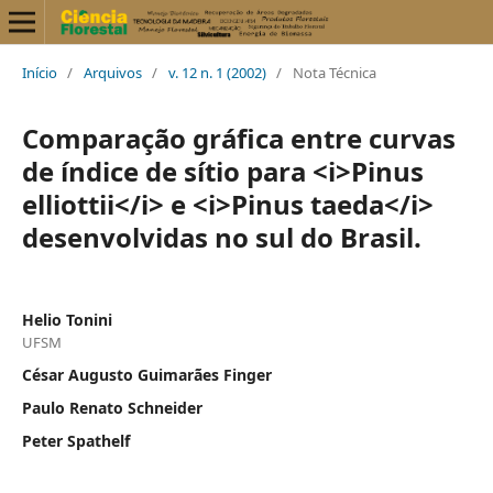
Início
/
Arquivos
/
v. 12 n. 1 (2002)
/
Nota Técnica
Comparação gráfica entre curvas
de índice de sítio para <i>Pinus
elliottii</i> e <i>Pinus taeda</i>
desenvolvidas no sul do Brasil.
Helio Tonini
UFSM
César Augusto Guimarães Finger
Paulo Renato Schneider
Peter Spathelf