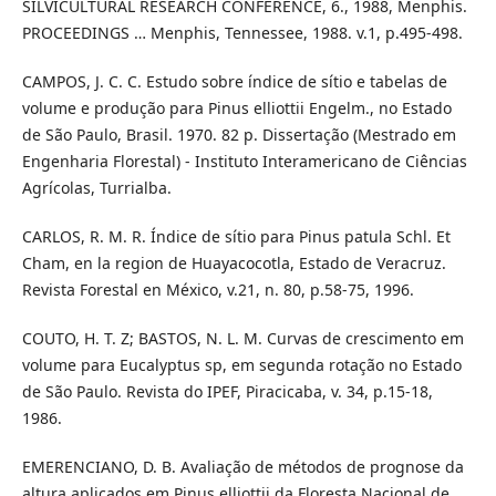
SILVICULTURAL RESEARCH CONFERENCE, 6., 1988, Menphis.
PROCEEDINGS … Menphis, Tennessee, 1988. v.1, p.495-498.
CAMPOS, J. C. C. Estudo sobre índice de sítio e tabelas de
volume e produção para Pinus elliottii Engelm., no Estado
de São Paulo, Brasil. 1970. 82 p. Dissertação (Mestrado em
Engenharia Florestal) - Instituto Interamericano de Ciências
Agrícolas, Turrialba.
CARLOS, R. M. R. Índice de sítio para Pinus patula Schl. Et
Cham, en la region de Huayacocotla, Estado de Veracruz.
Revista Forestal en México, v.21, n. 80, p.58-75, 1996.
COUTO, H. T. Z; BASTOS, N. L. M. Curvas de crescimento em
volume para Eucalyptus sp, em segunda rotação no Estado
de São Paulo. Revista do IPEF, Piracicaba, v. 34, p.15-18,
1986.
EMERENCIANO, D. B. Avaliação de métodos de prognose da
altura aplicados em Pinus elliottii da Floresta Nacional de