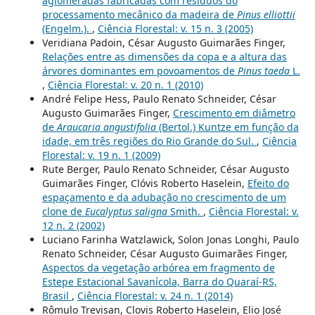
aglomeradas fabricadas com resíduos do
processamento mecânico da madeira de
Pinus elliottii
(Engelm.).
,
Ciência Florestal: v. 15 n. 3 (2005)
Veridiana Padoin, César Augusto Guimarães Finger,
Relações entre as dimensões da copa e a altura das
árvores dominantes em povoamentos de
Pinus taeda
L.
,
Ciência Florestal: v. 20 n. 1 (2010)
André Felipe Hess, Paulo Renato Schneider, César
Augusto Guimarães Finger,
Crescimento em diâmetro
de
Araucaria angustifolia
(Bertol.) Kuntze em função da
idade, em três regiões do Rio Grande do Sul.
,
Ciência
Florestal: v. 19 n. 1 (2009)
Rute Berger, Paulo Renato Schneider, César Augusto
Guimarães Finger, Clóvis Roberto Haselein,
Efeito do
espaçamento e da adubação no crescimento de um
clone de
Eucalyptus saligna
Smith.
,
Ciência Florestal: v.
12 n. 2 (2002)
Luciano Farinha Watzlawick, Solon Jonas Longhi, Paulo
Renato Schneider, César Augusto Guimarães Finger,
Aspectos da vegetação arbórea em fragmento de
Estepe Estacional Savanícola, Barra do Quaraí-RS,
Brasil
,
Ciência Florestal: v. 24 n. 1 (2014)
Rômulo Trevisan, Clovis Roberto Haselein, Elio José