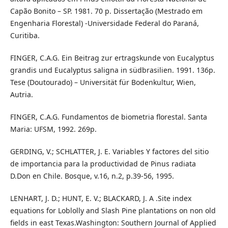
Capão Bonito – SP. 1981. 70 p. Dissertação (Mestrado em
Engenharia Florestal) -Universidade Federal do Paraná,
Curitiba.
FINGER, C.A.G. Ein Beitrag zur ertragskunde von Eucalyptus
grandis und Eucalyptus saligna in südbrasilien. 1991. 136p.
Tese (Doutourado) – Universität für Bodenkultur, Wien,
Autria.
FINGER, C.A.G. Fundamentos de biometria florestal. Santa
Maria: UFSM, 1992. 269p.
GERDING, V.; SCHLATTER, J. E. Variables Y factores del sitio
de importancia para la productividad de Pinus radiata
D.Don en Chile. Bosque, v.16, n.2, p.39-56, 1995.
LENHART, J. D.; HUNT, E. V.; BLACKARD, J. A .Site index
equations for Loblolly and Slash Pine plantations on non old
fields in east Texas.Washington: Southern Journal of Applied