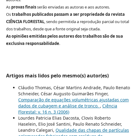
As
provas finais
serão enviadas as autoras e aos autores.
Os
trabalhos publicados passam a ser propriedade da revista
CIÊNCIA FLORESTAL
, sendo permitida a reprodução parcial ou total
dos trabalhos, desde que a fonte original seja citada.
As opiniões emitidas pelos autores dos trabalhos são de sua
exclusiva responsabilidade
.
Artigos mais lidos pelo mesmo(s) autor(es)
Cláudio Thomas, César Martins Andrade, Paulo Renato
Schneider, César Augusto Guimarães Finger,
Comparação de equações volumétricas ajustadas com
dados de cubagem e análise de tronco.
,
Ciência
Florestal: v. 16 n. 3 (2006)
Lourdes Patricia Elias Dacosta, Clovis Roberto
Haselein, Elio José Santini, Paulo Renato Schneider,
Leandro Calegari,
Qualidade das chapas de partículas