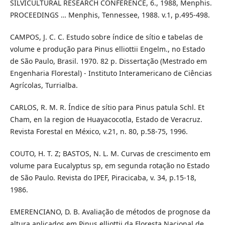
SILVICULTURAL RESEARCH CONFERENCE, 6., 1988, Menphis.
PROCEEDINGS … Menphis, Tennessee, 1988. v.1, p.495-498.
CAMPOS, J. C. C. Estudo sobre índice de sítio e tabelas de
volume e produção para Pinus elliottii Engelm., no Estado
de São Paulo, Brasil. 1970. 82 p. Dissertação (Mestrado em
Engenharia Florestal) - Instituto Interamericano de Ciências
Agrícolas, Turrialba.
CARLOS, R. M. R. Índice de sítio para Pinus patula Schl. Et
Cham, en la region de Huayacocotla, Estado de Veracruz.
Revista Forestal en México, v.21, n. 80, p.58-75, 1996.
COUTO, H. T. Z; BASTOS, N. L. M. Curvas de crescimento em
volume para Eucalyptus sp, em segunda rotação no Estado
de São Paulo. Revista do IPEF, Piracicaba, v. 34, p.15-18,
1986.
EMERENCIANO, D. B. Avaliação de métodos de prognose da
altura aplicados em Pinus elliottii da Floresta Nacional de