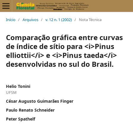
Início
/
Arquivos
/
v. 12 n. 1 (2002)
/
Nota Técnica
Comparação gráfica entre curvas
de índice de sítio para <i>Pinus
elliottii</i> e <i>Pinus taeda</i>
desenvolvidas no sul do Brasil.
Helio Tonini
UFSM
César Augusto Guimarães Finger
Paulo Renato Schneider
Peter Spathelf