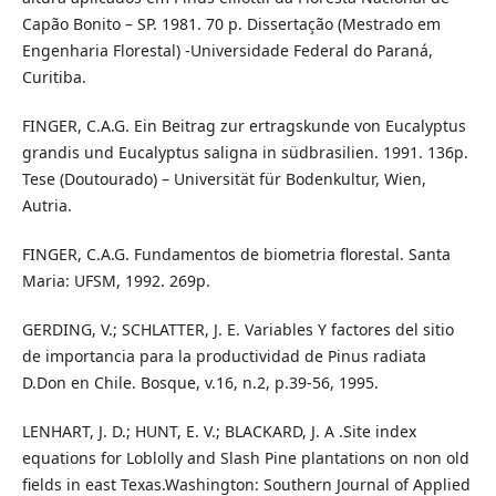
Capão Bonito – SP. 1981. 70 p. Dissertação (Mestrado em
Engenharia Florestal) -Universidade Federal do Paraná,
Curitiba.
FINGER, C.A.G. Ein Beitrag zur ertragskunde von Eucalyptus
grandis und Eucalyptus saligna in südbrasilien. 1991. 136p.
Tese (Doutourado) – Universität für Bodenkultur, Wien,
Autria.
FINGER, C.A.G. Fundamentos de biometria florestal. Santa
Maria: UFSM, 1992. 269p.
GERDING, V.; SCHLATTER, J. E. Variables Y factores del sitio
de importancia para la productividad de Pinus radiata
D.Don en Chile. Bosque, v.16, n.2, p.39-56, 1995.
LENHART, J. D.; HUNT, E. V.; BLACKARD, J. A .Site index
equations for Loblolly and Slash Pine plantations on non old
fields in east Texas.Washington: Southern Journal of Applied