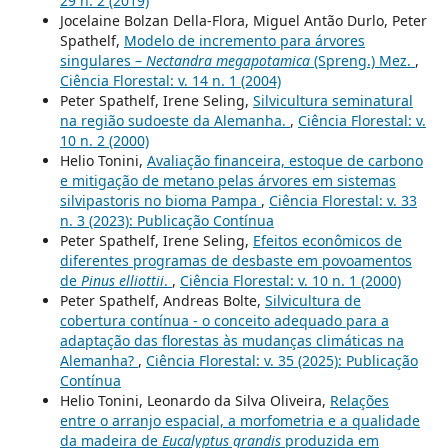
29 n. 2 (2019)
Jocelaine Bolzan Della-Flora, Miguel Antão Durlo, Peter
Spathelf,
Modelo de incremento para árvores
singulares –
Nectandra megapotamica
(Spreng.) Mez.
,
Ciência Florestal: v. 14 n. 1 (2004)
Peter Spathelf, Irene Seling,
Silvicultura seminatural
na região sudoeste da Alemanha.
,
Ciência Florestal: v.
10 n. 2 (2000)
Helio Tonini,
Avaliação financeira, estoque de carbono
e mitigação de metano pelas árvores em sistemas
silvipastoris no bioma Pampa
,
Ciência Florestal: v. 33
n. 3 (2023): Publicação Contínua
Peter Spathelf, Irene Seling,
Efeitos econômicos de
diferentes programas de desbaste em povoamentos
de
Pinus elliottii
.
,
Ciência Florestal: v. 10 n. 1 (2000)
Peter Spathelf, Andreas Bolte,
Silvicultura de
cobertura contínua - o conceito adequado para a
adaptação das florestas às mudanças climáticas na
Alemanha?
,
Ciência Florestal: v. 35 (2025): Publicação
Contínua
Helio Tonini, Leonardo da Silva Oliveira,
Relações
entre o arranjo espacial, a morfometria e a qualidade
da madeira de
Eucalyptus grandis
produzida em