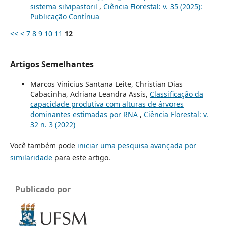
sistema silvipastoril
,
Ciência Florestal: v. 35 (2025):
Publicação Contínua
<<
<
7
8
9
10
11
12
Artigos Semelhantes
Marcos Vinicius Santana Leite, Christian Dias
Cabacinha, Adriana Leandra Assis,
Classificação da
capacidade produtiva com alturas de árvores
dominantes estimadas por RNA
,
Ciência Florestal: v.
32 n. 3 (2022)
Você também pode
iniciar uma pesquisa avançada por
similaridade
para este artigo.
Publicado por