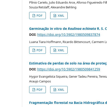
Plínio Carielo, Julio Eduardo Arce, Afonso Figueiredo Fil
Souza Retslaff, Alexandre Behling
PDF
XML
Germinação in vitro de
Raulinoa echinata
R. S. 
DOI:
https://doi.org/10.5902/1980509837874
Luana Tiara Hoffmann, Ricardo Bittencourt, Carmem Lúc
PDF
XML
Estimativa de perdas de solo na área de prote
DOI:
https://doi.org/10.5902/1980509841259
Hygor Evangelista Siqueira, Gener Tadeu Pereira, Teresa C
Araujo Campos
PDF
XML
Fragmentação florestal na Bacia Hidrográfica do