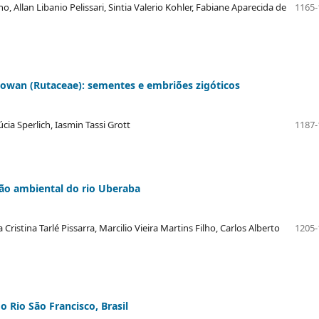
ho, Allan Libanio Pelissari, Sintia Valerio Kohler, Fabiane Aparecida de
1165-
Cowan (Rutaceae): sementes e embriões zigóticos
ia Sperlich, Iasmin Tassi Grott
1187-
ção ambiental do rio Uberaba
ristina Tarlé Pissarra, Marcilio Vieira Martins Filho, Carlos Alberto
1205-
 Rio São Francisco, Brasil