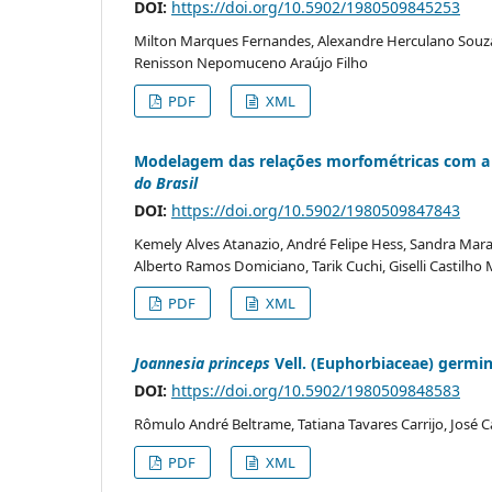
DOI:
https://doi.org/10.5902/1980509845253
Milton Marques Fernandes, Alexandre Herculano Souza 
Renisson Nepomuceno Araújo Filho
PDF
XML
Modelagem das relações morfométricas com a
do Brasil
DOI:
https://doi.org/10.5902/1980509847843
Kemely Alves Atanazio, André Felipe Hess, Sandra Mara 
Alberto Ramos Domiciano, Tarik Cuchi, Giselli Castilho
PDF
XML
Joannesia princeps
Vell. (Euphorbiaceae) germin
DOI:
https://doi.org/10.5902/1980509848583
Rômulo André Beltrame, Tatiana Tavares Carrijo, José C
PDF
XML