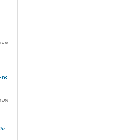
1438
o no
1459
ita