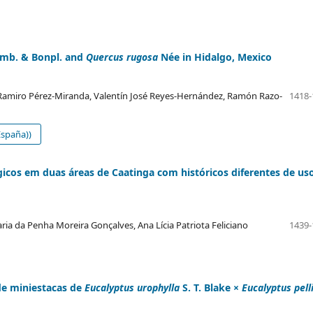
b. & Bonpl. and
Quercus rugosa
Née in Hidalgo, Mexico
Ramiro Pérez-Miranda, Valentín José Reyes-Hernández, Ramón Razo-
1418-
spaña))
ógicos em duas áreas de Caatinga com históricos diferentes de us
ria da Penha Moreira Gonçalves, Ana Lícia Patriota Feliciano
1439-
de miniestacas de
Eucalyptus urophylla
S. T. Blake ×
Eucalyptus pell