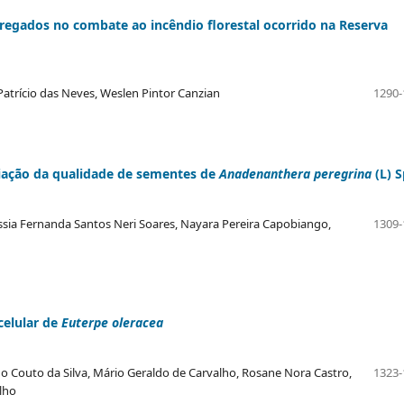
regados no combate ao incêndio florestal ocorrido na Reserva
e Patrício das Neves, Weslen Pintor Canzian
1290-
liação da qualidade de sementes de
Anadenanthera peregrina
(L) 
ássia Fernanda Santos Neri Soares, Nayara Pereira Capobiango,
1309-
celular de
Euterpe oleracea
no Couto da Silva, Mário Geraldo de Carvalho, Rosane Nora Castro,
1323-
lho