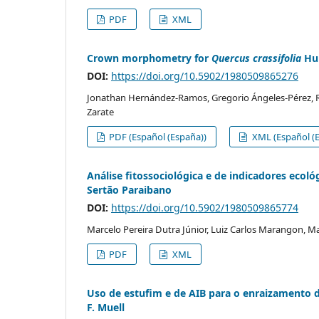
PDF
XML
Crown morphometry for
Quercus crassifolia
Hum
DOI:
https://doi.org/10.5902/1980509865276
Jonathan Hernández-Ramos, Gregorio Ángeles-Pérez, 
Zarate
PDF (Español (España))
XML (Español (E
Análise fitossociológica e de indicadores ecol
Sertão Paraibano
DOI:
https://doi.org/10.5902/1980509865774
Marcelo Pereira Dutra Júnior, Luiz Carlos Marangon, Ma
PDF
XML
Uso de estufim e de AIB para o enraizamento 
F. Muell