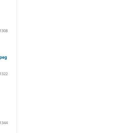
1308
Speg
1322
1344