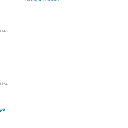
1148
1164
rpa