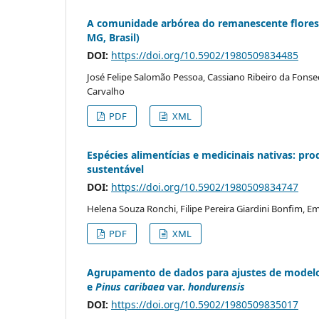
A comunidade arbórea do remanescente floresta
MG, Brasil)
DOI:
https://doi.org/10.5902/1980509834485
José Felipe Salomão Pessoa, Cassiano Ribeiro da Fonsec
Carvalho
PDF
XML
Espécies alimentícias e medicinais nativas: pro
sustentável
DOI:
https://doi.org/10.5902/1980509834747
Helena Souza Ronchi, Filipe Pereira Giardini Bonfim, E
PDF
XML
Agrupamento de dados para ajustes de model
e
Pinus caribaea
var.
hondurensis
DOI:
https://doi.org/10.5902/1980509835017