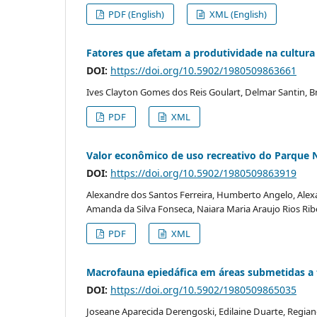
PDF (English)
XML (English)
Fatores que afetam a produtividade na cultura
DOI:
https://doi.org/10.5902/1980509863661
Ives Clayton Gomes dos Reis Goulart, Delmar Santin, Br
PDF
XML
Valor econômico de uso recreativo do Parque N
DOI:
https://doi.org/10.5902/1980509863919
Alexandre dos Santos Ferreira, Humberto Angelo, Alexa
Amanda da Silva Fonseca, Naiara Maria Araujo Rios Rib
PDF
XML
Macrofauna epiedáfica em áreas submetidas a te
DOI:
https://doi.org/10.5902/1980509865035
Joseane Aparecida Derengoski, Edilaine Duarte, Regia