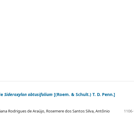
de
Sideroxylon obtusifolium
[(Roem. & Schult.) T. D. Penn.]
ciana Rodrigues de Araújo, Rosemere dos Santos Silva, Antônio
1106-