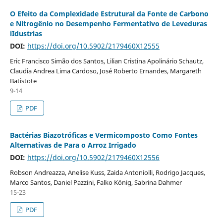
O Efeito da Complexidade Estrutural da Fonte de Carbono
e Nitrogênio no Desempenho Fermentativo de Leveduras
iIdustrias
DOI:
https://doi.org/10.5902/2179460X12555
Eric Francisco Simão dos Santos, Lilian Cristina Apolinário Schautz,
Claudia Andrea Lima Cardoso, José Roberto Ernandes, Margareth
Batistote
9-14
PDF
Bactérias Biazotróficas e Vermicomposto Como Fontes
Alternativas de Para o Arroz Irrigado
DOI:
https://doi.org/10.5902/2179460X12556
Robson Andreazza, Anelise Kuss, Zaida Antoniolli, Rodrigo Jacques,
Marco Santos, Daniel Pazzini, Falko König, Sabrina Dahmer
15-23
PDF