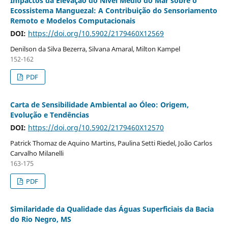
Impactos da Elevação do Nível Médio do Mar sobre o
Ecossistema Manguezal: A Contribuição do Sensoriamento
Remoto e Modelos Computacionais
DOI:
https://doi.org/10.5902/2179460X12569
Denilson da Silva Bezerra, Silvana Amaral, Milton Kampel
152-162
PDF
Carta de Sensibilidade Ambiental ao Óleo: Origem,
Evolução e Tendências
DOI:
https://doi.org/10.5902/2179460X12570
Patrick Thomaz de Aquino Martins, Paulina Setti Riedel, João Carlos
Carvalho Milanelli
163-175
PDF
Similaridade da Qualidade das Águas Superficiais da Bacia
do Rio Negro, MS