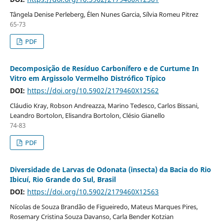
Tângela Denise Perleberg, Élen Nunes Garcia, Sílvia Romeu Pitrez
65-73
PDF
Decomposição de Resíduo Carbonífero e de Curtume In
Vitro em Argissolo Vermelho Distrófico Típico
DOI:
https://doi.org/10.5902/2179460X12562
Cláudio Kray, Robson Andreazza, Marino Tedesco, Carlos Bissani,
Leandro Bortolon, Elisandra Bortolon, Clésio Gianello
74-83
PDF
Diversidade de Larvas de Odonata (insecta) da Bacia do Rio
Ibicuí, Rio Grande do Sul, Brasil
DOI:
https://doi.org/10.5902/2179460X12563
Nícolas de Souza Brandão de Figueiredo, Mateus Marques Pires,
Rosemary Cristina Souza Davanso, Carla Bender Kotzian