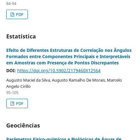
84-94
PDF
Estatística
Efeito de Diferentes Estruturas de Correlação nos Ângulos
Formados entre Componentes Principais e Interpretáveis
em Amostras com Presença de Pontos Discrepantes
DOI:
https://doi.org/10.5902/2179460X12564
Augusto Maciel da Silva, Augusto Ramalho De Morais, Marcelo
Angelo Cirillo
95-105
PDF
Geociências
Parâmetros Físico-químicos e Biológicos de Águas de