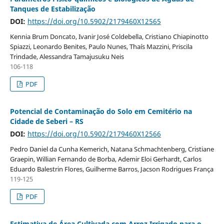
Tanques de Estabilização
DOI:
https://doi.org/10.5902/2179460X12565
Kennia Brum Doncato, Ivanir José Coldebella, Cristiano Chiapinotto
Spiazzi, Leonardo Benites, Paulo Nunes, Thaís Mazzini, Priscila
Trindade, Alessandra Tamajusuku Neis
106-118
PDF
Potencial de Contaminação do Solo em Cemitério na
Cidade de Seberi – RS
DOI:
https://doi.org/10.5902/2179460X12566
Pedro Daniel da Cunha Kemerich, Natana Schmachtenberg, Cristiane
Graepin, Willian Fernando de Borba, Ademir Eloi Gerhardt, Carlos
Eduardo Balestrin Flores, Guilherme Barros, Jacson Rodrigues França
119-125
PDF
Estimativa de Área Cultivada com Arroz Irrigado para o