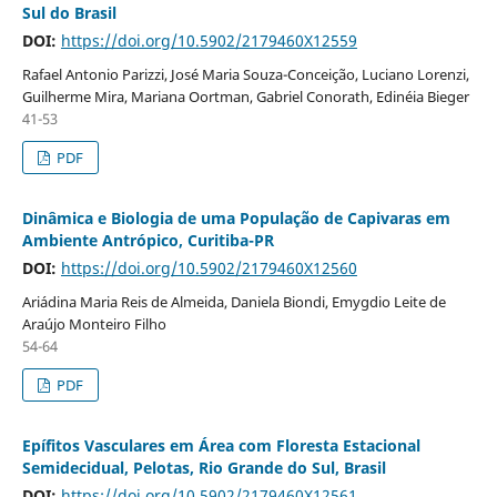
Sul do Brasil
DOI:
https://doi.org/10.5902/2179460X12559
Rafael Antonio Parizzi, José Maria Souza-Conceição, Luciano Lorenzi,
Guilherme Mira, Mariana Oortman, Gabriel Conorath, Edinéia Bieger
41-53
PDF
Dinâmica e Biologia de uma População de Capivaras em
Ambiente Antrópico, Curitiba-PR
DOI:
https://doi.org/10.5902/2179460X12560
Ariádina Maria Reis de Almeida, Daniela Biondi, Emygdio Leite de
Araújo Monteiro Filho
54-64
PDF
Epífitos Vasculares em Área com Floresta Estacional
Semidecidual, Pelotas, Rio Grande do Sul, Brasil
DOI:
https://doi.org/10.5902/2179460X12561