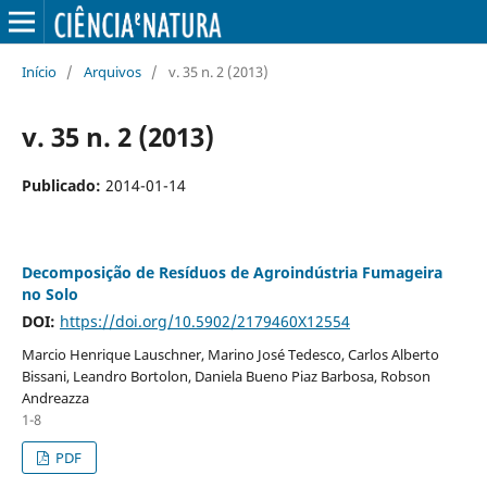
Início
/
Arquivos
/
v. 35 n. 2 (2013)
v. 35 n. 2 (2013)
Publicado:
2014-01-14
Decomposição de Resíduos de Agroindústria Fumageira
no Solo
DOI:
https://doi.org/10.5902/2179460X12554
Marcio Henrique Lauschner, Marino José Tedesco, Carlos Alberto
Bissani, Leandro Bortolon, Daniela Bueno Piaz Barbosa, Robson
Andreazza
1-8
PDF