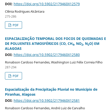
DOI:
https://doi.org/10.5902/2179460X12579
Clênia Rodrigues Alcântara
275-286
PDF
ESPACIALIZAÇÃO TEMPORAL DOS FOCOS DE QUEIMADAS E
DE POLUENTES ATMOSFÉRICOS (CO, CH
, NO
, N
O) EM
4
2
2
ALAGOAS
DOI:
https://doi.org/10.5902/2179460X12580
Ronabson Cardoso Fernandes, Washington Luiz Félix Correia Filho
287-294
PDF
Espacialização da Precipitação Pluvial no Município de
Piranhas, Alagoas
DOI:
https://doi.org/10.5902/2179460X12581
Ronabson Cardoso Fernandes, André Luiz de Carvalho