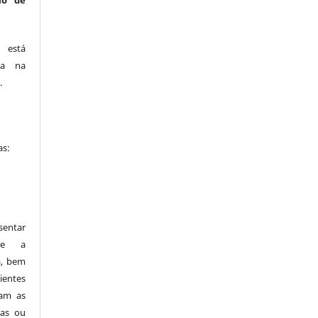
ão de
está
ca na
.
as:
entar
bre a
a, bem
ientes
zam as
tas ou