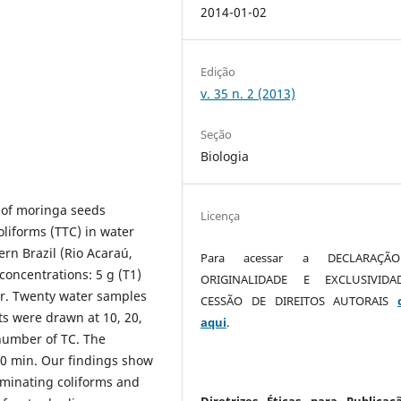
2014-01-02
Edição
v. 35 n. 2 (2013)
Seção
Biologia
ty of moringa seeds
Licença
oliforms (TTC) in water
rn Brazil (Rio Acaraú,
Para acessar a DECLARAÇÃ
concentrations: 5 g (T1)
ORIGINALIDADE E EXCLUSIVID
r. Twenty water samples
CESSÃO DE DIREITOS AUTORAIS
s were drawn at 10, 20,
aqui
.
number of TC. The
 20 min. Our findings show
iminating coliforms and