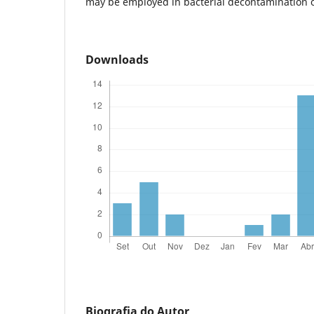
may be employed in bacterial decontamination o
Downloads
Biografia do Autor