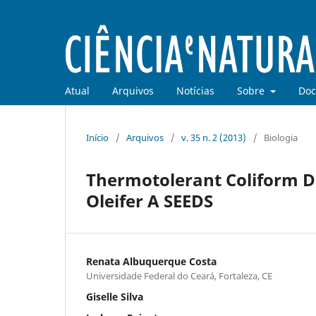
Atual
Arquivos
Notícias
Sobre
Doc
Início
/
Arquivos
/
v. 35 n. 2 (2013)
/
Biologia
Thermotolerant Coliform Di
Oleifer A SEEDS
Renata Albuquerque Costa
Universidade Federal do Ceará, Fortaleza, CE
Giselle Silva