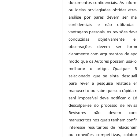
documentos confidenciais. As infor
ou ideias privilegiadas obtidas atra
análise por pares devem ser man
confidenciais e não utilizadas
vantagens pessoais. As revisões dev
conduzidas objetivamente
observações devem ser formu
claramente com argumentos de apo
modo que os Autores possam usá-lo
melhorar o artigo. Qualquer Re
selecionado que se sinta desquali
para rever a pesquisa relatada 
manuscrito ou sabe que sua rápida r
será impossível deve notificar o Ed
desculpar-se do processo de revis
Revisores não devem consi
manuscritos nos quais tenham confli
interesse resultantes de relaciona
ou conexões competitivas, colabor