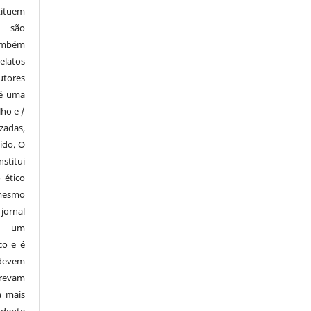
tituem
e são
também
elatos
utores
 é uma
lho e /
zadas,
ido. O
stitui
 ético
mesmo
ornal
i um
co e é
devem
revam
a mais