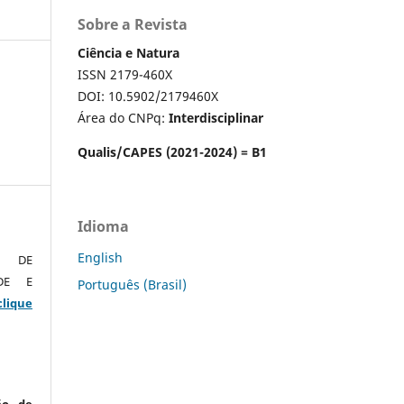
Sobre a Revista
Ciência e Natura
ISSN 2179-460X
DOI: 10.5902/2179460X
Área do CNPq:
Interdisciplinar
Qualis/CAPES (2021-2024) = B1
Idioma
English
O DE
ADE E
Português (Brasil)
clique