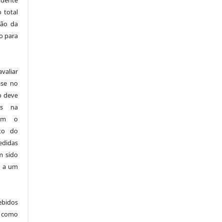
ndente
 total
ção da
o para
aliar
ase no
o deve
as na
sem o
ito do
edidas
m sido
s a um
ebidos
 como