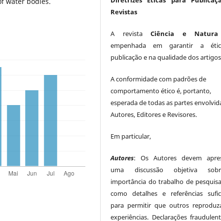
Diretrizes Éticas para Publicaç
f water bodies.
Revistas
A revista
Ciência e Natura
empenhada em garantir a éti
publicação e na qualidade dos artigos
A conformidade com padrões de
comportamento ético é, portanto,
esperada de todas as partes envolvid
Autores, Editores e Revisores.
Em particular,
Autores
: Os Autores devem apres
uma discussão objetiva so
importância do trabalho de pesquis
como detalhes e referências sufic
para permitir que outros reprodu
experiências. Declarações fraudulen