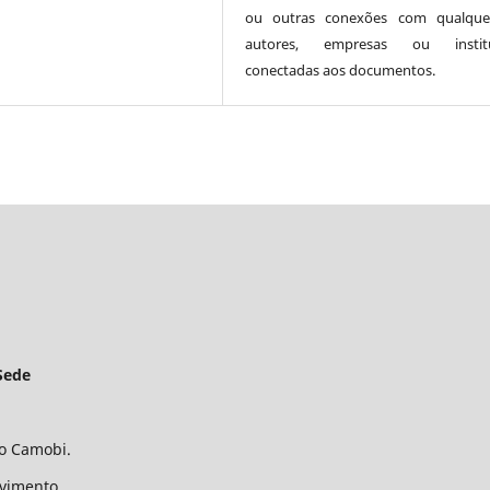
ou outras conexões com qualque
autores, empresas ou institu
conectadas aos documentos.
Sede
ro Camobi.
avimento.