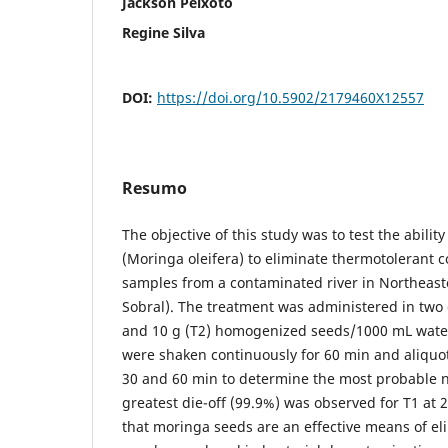
Jackson Peixoto
Regine Silva
DOI:
https://doi.org/10.5902/2179460X12557
Resumo
The objective of this study was to test the abili
(Moringa oleifera) to eliminate thermotolerant c
samples from a contaminated river in Northeaste
Sobral). The treatment was administered in two 
and 10 g (T2) homogenized seeds/1000 mL wate
were shaken continuously for 60 min and aliquot
30 and 60 min to determine the most probable 
greatest die-off (99.9%) was observed for T1 at
that moringa seeds are an effective means of el