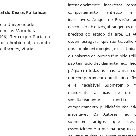
intencionalmente incorretas cons
l do Ceará, Fortaleza,
comportamento antiético 
inaceitáveis. Artigos de Revisão 
ela Universidade
devem ser objetivos, abrangentes e r
Ciências Marinhas
precisos do estado da arte. Os A
006). Tem experiência na
devem assegurar que seu trabalho
logia Ambiental, atuando
liformes, Vibrio.
obra totalmente original, e se o traba
ou palavras de outros têm sido utili
isso tem sido devidamente reconhec
plágio em todas as suas formas con
um comportamento publicitário não
e é inaceitável. Submeter o 
manuscrito a mais de um j
simultaneamente constitu
comportamento publicitário não éti
inaceitável. Os Autores não 
submeter artigos que desc
essencialmente a mesma pesquisa 