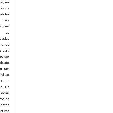
mações
vés da
tidas
 para
em ser
 e as
ladas
io, de
s para
visor
ficado
em um
evisão
itor e
ão. Os
derar
tos de
mentos
ativas