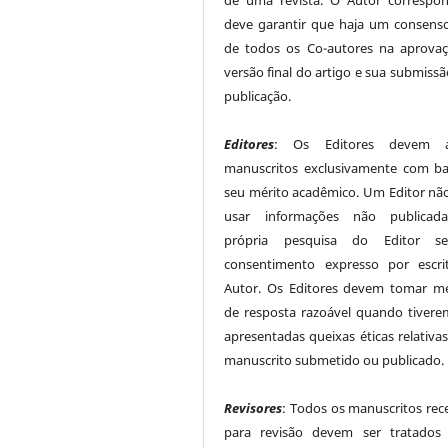
de uma revista. O Autor correspo
deve garantir que haja um consenso
de todos os Co-autores na aprova
versão final do artigo e sua submissã
publicação.
Editores
: Os Editores devem av
manuscritos exclusivamente com b
seu mérito acadêmico. Um Editor nã
usar informações não publicad
própria pesquisa do Editor 
consentimento expresso por escr
Autor. Os Editores devem tomar m
de resposta razoável quando tivere
apresentadas queixas éticas relativa
manuscrito submetido ou publicado.
Revisores
: Todos os manuscritos rec
para revisão devem ser tratados