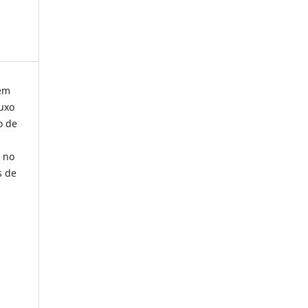
 em
luxo
o de
1 no
s de