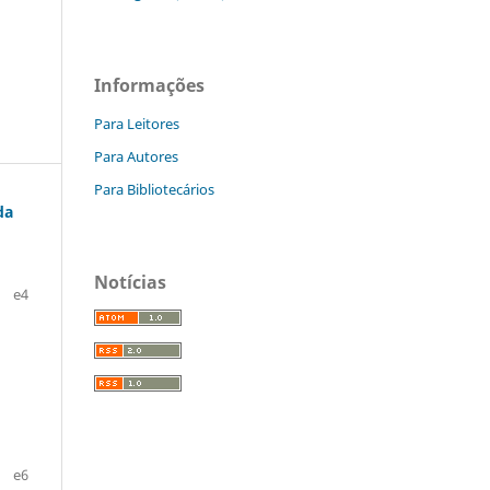
Informações
Para Leitores
Para Autores
Para Bibliotecários
da
Notícias
e4
e6