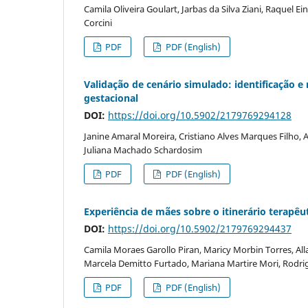
Camila Oliveira Goulart, Jarbas da Silva Ziani, Raquel E
Corcini
PDF
PDF (English)
Validação de cenário simulado: identificação e 
gestacional
DOI:
https://doi.org/10.5902/2179769294128
Janine Amaral Moreira, Cristiano Alves Marques Filho, 
Juliana Machado Schardosim
PDF
PDF (English)
Experiência de mães sobre o itinerário terapêut
DOI:
https://doi.org/10.5902/2179769294437
Camila Moraes Garollo Piran, Maricy Morbin Torres, Al
Marcela Demitto Furtado, Mariana Martire Mori, Rodri
PDF
PDF (English)