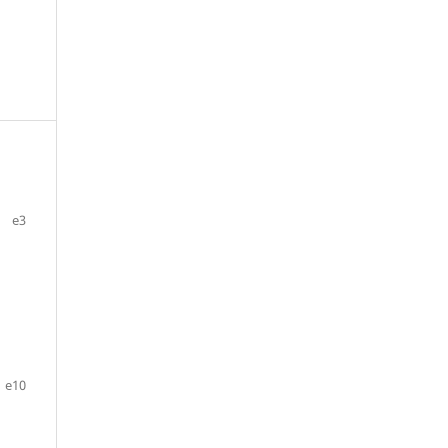
e3
e10