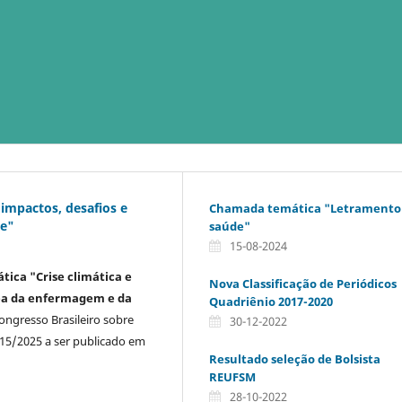
 impactos, desafios e
Chamada temática "Letramento
de"
saúde"
15-08-2024
ica "Crise climática e
Nova Classificação de Periódicos
área da enfermagem e da
Quadriênio 2017-2020
gresso Brasileiro sobre
30-12-2022
 15/2025 a ser publicado em
Resultado seleção de Bolsista
REUFSM
28-10-2022