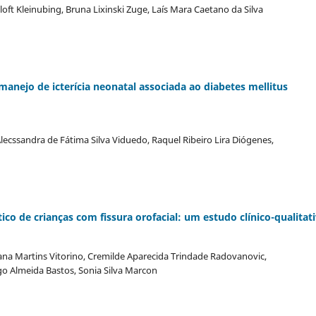
inloft Kleinubing, Bruna Lixinski Zuge, Laís Mara Caetano da Silva
manejo de icterícia neonatal associada ao diabetes mellitus
Alecssandra de Fátima Silva Viduedo, Raquel Ribeiro Lira Diógenes,
ico de crianças com fissura orofacial: um estudo clínico-qualitat
lana Martins Vitorino, Cremilde Aparecida Trindade Radovanovic,
go Almeida Bastos, Sonia Silva Marcon