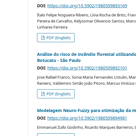
DOI:
https://doi.org/10.5902/1980509893169
Ítalo Felipe Nogueira Ribeiro, Lívia Rocha de Brito, Fra
Pereira de Carvalho, Kelysomar Olivencio Santos, Mar
Linhares Ferreira
PDF (English)
Análise do risco de incêndio florestal utiliza
Botucatu - São Paulo
DOI:
https://doi.org/10.5902/1980509892101
Jose Rafael Franco, Sonia Maria Fernandes Ustulin, Mari
Raniero, Valdemiro Simão João Pitoro, Marcus Vinícius 
PDF (English)
Modelagem Neuro-Fuzzy para otimização da mo
DOI:
https://doi.org/10.5902/1980509894981
Emmanuel Zullo Godinho, Ricardo Marques Barreiros, 