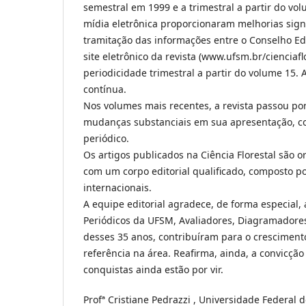
semestral em 1999 e a trimestral a partir do vo
mídia eletrônica proporcionaram melhorias sign
tramitação das informações entre o Conselho Edit
site eletrônico da revista (www.ufsm.br/cienciafl
periodicidade trimestral a partir do volume 15. 
contínua.
Nos volumes mais recentes, a revista passou por
mudanças substanciais em sua apresentação, con
periódico.
Os artigos publicados na Ciência Florestal são or
com um corpo editorial qualificado, composto p
internacionais.
A equipe editorial agradece, de forma especial, 
Periódicos da UFSM, Avaliadores, Diagramadores, 
desses 35 anos, contribuíram para o crescimento
referência na área. Reafirma, ainda, a convicçã
conquistas ainda estão por vir.
Profª Cristiane Pedrazzi , Universidade Federal d