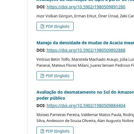
DOI:
https://doi.org/10.5902/1980509891280
Hızır Volkan Görgün, Erman Erkut, Öner Ünsal, Zeki Ca
PDF (English)
Manejo da densidade de mudas de Acacia mearns
DOI:
https://doi.org/10.5902/1980509892888
Vinícius Betin Tolfo, Maristela Machado Araujo, Júlia L
Panerai, Mateus Flores Milani, Juarez Iensen Pedroso F
PDF (English)
Avaliação do desmatamento no Sul do Amazonas:
poder público
DOI:
https://doi.org/10.5902/1980509884404
Moises Parreiras Pereira, Valdemar Matos Paula, Rodrig
Silva, Andesson de Souza Oliveira, Alan Augusto Nobre
PDF (English)