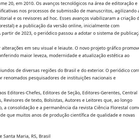
lume 20, em 2010. Os avanços tecnológicos na área de editoração e
ificativas nos processos de submissão de manuscritos, agilizando 
orial e os revisores ad hoc. Esses avanços viabilizaram a criação 
orestal) e a publicação da versão online, inicialmente com
A partir de 2023, o periódico passou a adotar o sistema de publica
 alterações em seu visual e leiaute. O novo projeto gráfico promo
ferindo maior leveza, modernidade e atualização estética ao
iundos de diversas regiões do Brasil e do exterior. O periódico con
or renomados pesquisadores de instituições nacionais e
aos Editores-Chefes, Editores de Seção, Editores-Gerentes, Central
Revisores de texto, Bolsistas, Autores e Leitores que, ao longo
, a consolidação e a permanência da revista Ciência Florestal com
o de que muitos anos de produção científica de qualidade e novas
e Santa Maria, RS, Brasil