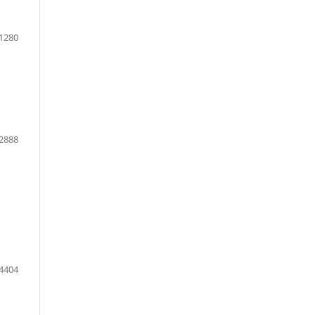
1280
2888
o
4404