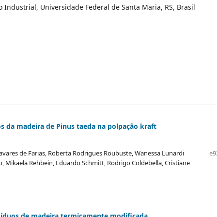
 Industrial, Universidade Federal de Santa Maria, RS, Brasil
 da madeira de Pinus taeda na polpação kraft
vares de Farias, Roberta Rodrigues Roubuste, Wanessa Lunardi
e9
, Mikaela Rehbein, Eduardo Schmitt, Rodrigo Coldebella, Cristiane
 resíduos de madeira termicamente modificada