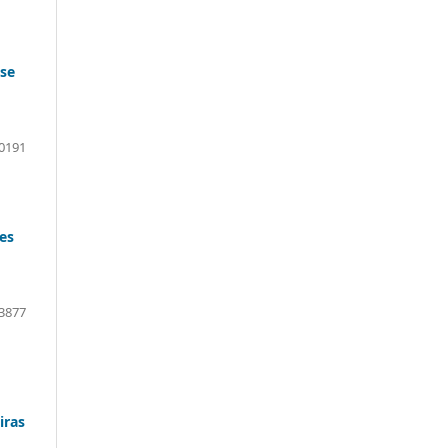
ose
0191
es
3877
iras