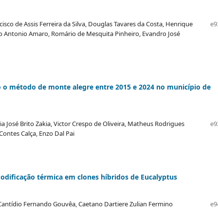
ncisco de Assis Ferreira da Silva, Douglas Tavares da Costa, Henrique
e9
co Antonio Amaro, Romário de Mesquita Pinheiro, Evandro José
ndo o método de monte alegre entre 2015 e 2024 no município de
a José Brito Zakia, Victor Crespo de Oliveira, Matheus Rodrigues
e9
Contes Calça, Enzo Dal Pai
dificação térmica em clones híbridos de Eucalyptus
Cantídio Fernando Gouvêa, Caetano Dartiere Zulian Fermino
e9