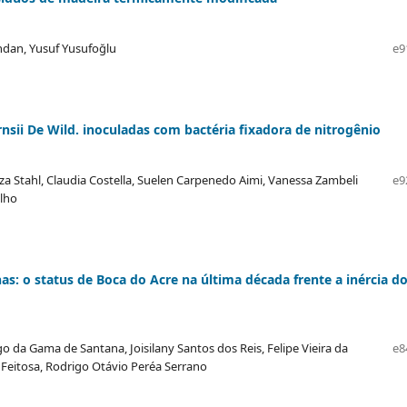
ndan, Yusuf Yusufoğlu
e9
ii De Wild. inoculadas com bactéria fixadora de nitrogênio
uiza Stahl, Claudia Costella, Suelen Carpenedo Aimi, Vanessa Zambeli
e9
ilho
 o status de Boca do Acre na última década frente a inércia d
o da Gama de Santana, Joisilany Santos dos Reis, Felipe Vieira da
e8
 Feitosa, Rodrigo Otávio Peréa Serrano