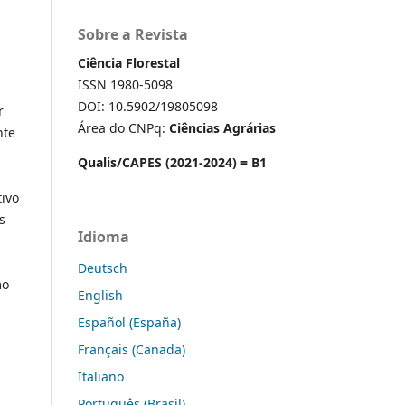
Sobre a Revista
Ciência Florestal
ISSN 1980-5098
DOI: 10.5902/19805098
r
Área do CNPq:
Ciências Agrárias
nte
Qualis/CAPES (2021-2024) = B1
tivo
s
Idioma
Deutsch
mo
English
Español (España)
Français (Canada)
Italiano
Português (Brasil)