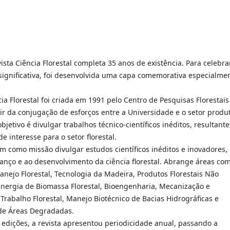
ista Ciência Florestal completa 35 anos de existência. Para celebra
 significativa, foi desenvolvida uma capa comemorativa especialme
cia Florestal foi criada em 1991 pelo Centro de Pesquisas Florestais
tir da conjugação de esforços entre a Universidade e o setor produ
objetivo é divulgar trabalhos técnico-científicos inéditos, resultante
e interesse para o setor florestal.
m como missão divulgar estudos científicos inéditos e inovadores,
vanço e ao desenvolvimento da ciência florestal. Abrange áreas co
Manejo Florestal, Tecnologia da Madeira, Produtos Florestais Não
Energia de Biomassa Florestal, Bioengenharia, Mecanização e
Trabalho Florestal, Manejo Biotécnico de Bacias Hidrográficas e
de Áreas Degradadas.
 edições, a revista apresentou periodicidade anual, passando a