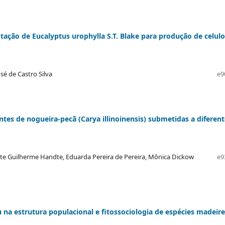
tação de Eucalyptus urophylla S.T. Blake para produção de celul
sé de Castro Silva
e9
tes de nogueira-pecã (Carya illinoinensis) submetidas a diferent
nte Guilherme Handte, Eduarda Pereira de Pereira, Mônica Dickow
e9
na estrutura populacional e fitossociologia de espécies madeire