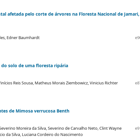
l afetada pelo corte de árvores na Floresta Nacional de Jamari,
ndes, Edner Baumhardt
e9
 do solo de uma floresta ripária
inícios Reis Sousa, Matheus Morais Ziembowicz, Vinicius Richter
e8
ntes de Mimosa verrucosa Benth
 Severino Moreira da Silva, Severino de Carvalho Neto, Clint Wayne
e9
êncio da Silva, Luciana Cordeiro do Nascimento