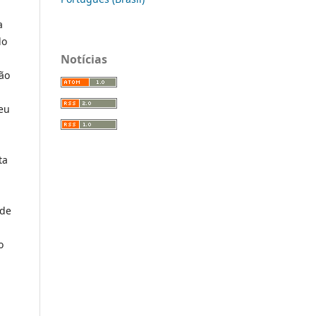
a
do
Notícias
ção
veu
ta
 de
o