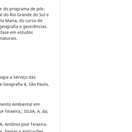
or do programa de pós-
l do Rio Grande do Sul e
nta Maria, do curso de
eografia e geociências.
nfase em estudos
naturais.
ogia a Serviço das
e Geografia 4, São Paulo,
mento Ambiental em
 Teixeira.; SILVA, A. da;
 Antônio José Teixeira.
os, Temas e Aplicações.