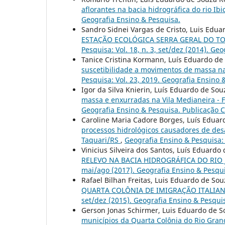
aflorantes na bacia hidrográfica do rio Ibi
Geografia Ensino & Pesquisa.
Sandro Sidnei Vargas de Cristo, Luis Edu
ESTAÇÃO ECOLÓGICA SERRA GERAL DO TO
Pesquisa: Vol. 18, n. 3, set/dez (2014). Ge
Tanice Cristina Kormann, Luís Eduardo de
suscetibilidade a movimentos de massa n
Pesquisa: Vol. 23, 2019. Geografia Ensino
Igor da Silva Knierin, Luís Eduardo de So
massa e enxurradas na Vila Medianeira - F
Geografia Ensino & Pesquisa. Publicação 
Caroline Maria Cadore Borges, Luís Eduar
processos hidrológicos causadores de desa
Taquari/RS
,
Geografia Ensino & Pesquisa: 
Vinicius Silveira dos Santos, Luís Eduard
RELEVO NA BACIA HIDROGRÁFICA DO RIO 
mai/ago (2017). Geografia Ensino & Pesqu
Rafael Bilhan Freitas, Luis Eduardo de So
QUARTA COLÔNIA DE IMIGRAÇÃO ITALIANA
set/dez (2015). Geografia Ensino & Pesqui
Gerson Jonas Schirmer, Luis Eduardo de S
municípios da Quarta Colônia do Rio Gran