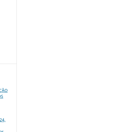
AÇÃO
OS
24,
os