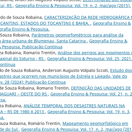
cuí, RS
,
Geografia Ensino & Pesquisa: Vol. 19, n. 2, mai/ago (2015).
ardo de Souza Robaina,
CARACTERIZAÇÃO DA REDE HIDROGRÁFICA 
CANTINS, ESTADOS DO TOCANTINS E BAHIA.
,
Geografia Ensino &
ografia Ensino & Pesquisa.
 Souza Robaina,
Parâmetros geomorfométricos para análise da
a área urbana de Blumenau, Santa Catarina
,
Geografia Ensino &
 & Pesquisa. Publicação Contínua
uza Robaina, Romario Trentin,
Análise dos perigos aos movimentos 
axinal do Soturno - RS
,
Geografia Ensino & Pesquisa: Vol. 25, 2021
Contínua
do de Souza Robaina, Anderson Augusto Volpato Sccoti,
Estudo dos
stres que ocorrem nos municípios de Estrela e Lajeado, Vale do
v. 28 (2024): Publicação Contínua
o de Souza Robaina, Romario Trentin,
DEFINIÇÃO DAS UNIDADES DE
JAGUARI – OESTE DO RS
,
Geografia Ensino & Pesquisa: Vol. 21, n. 2
isa.
uza Robaina,
ANÁLISE TEMPORAL DOS DESASTRES NATURAIS NA
 – RS DE 1980 A 2013
,
Geografia Ensino & Pesquisa: Vol. 19, n. 3,
sa.
ouza Robaina, Romário Trentin,
Mapeamento geomorfológico em
de do Sul
,
Geografia Ensino & Pesquisa: Vol. 17, n. 2, mai/ago (201