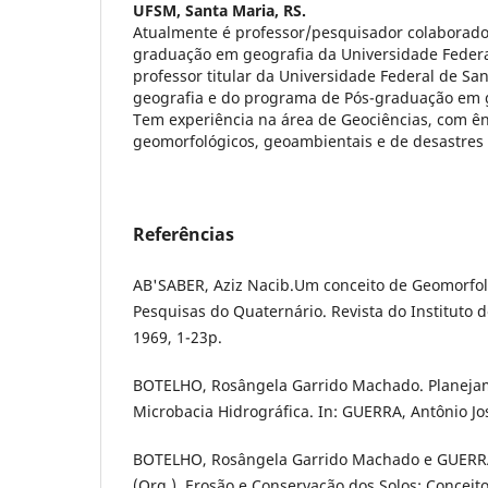
UFSM, Santa Maria, RS.
Atualmente é professor/pesquisador colaborad
graduação em geografia da Universidade Federa
professor titular da Universidade Federal de Sa
geografia e do programa de Pós-graduação em g
Tem experiência na área de Geociências, com ê
geomorfológicos, geoambientais e de desastres 
Referências
AB'SABER, Aziz Nacib.Um conceito de Geomorfol
Pesquisas do Quaternário. Revista do Instituto d
1969, 1-23p.
BOTELHO, Rosângela Garrido Machado. Planeja
Microbacia Hidrográfica. In: GUERRA, Antônio José
BOTELHO, Rosângela Garrido Machado e GUERRA,
(Org.). Erosão e Conservação dos Solos: Conceit