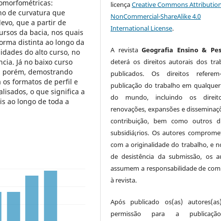
omorfométricas:
licença
Creative Commons Attribution
ano de curvatura que
NonCommercial-ShareAlike 4.0
evo, que a partir de
International License
.
ursos da bacia, nos quais
orma distinta ao longo da
A revista
Geografia Ensino & Pes
idades do alto curso, no
cia. Já no baixo curso
deterá os direitos autorais dos tra
m, porém, demostrando
publicados. Os direitos referem
 os formatos de perfil e
publicação do trabalho em qualquer
lisados, o que significa a
do mundo, incluindo os direit
is ao longo de toda a
renovações, expansões e disseminaç
contribuição, bem como outros di
subsidiá¡rios. Os autores comprome
com a originalidade do trabalho, e n
de desistência da submissão, os a
assumem a responsabilidade de com
à revista.
Após publicado os(as) autores(a
permissão para a publicaç