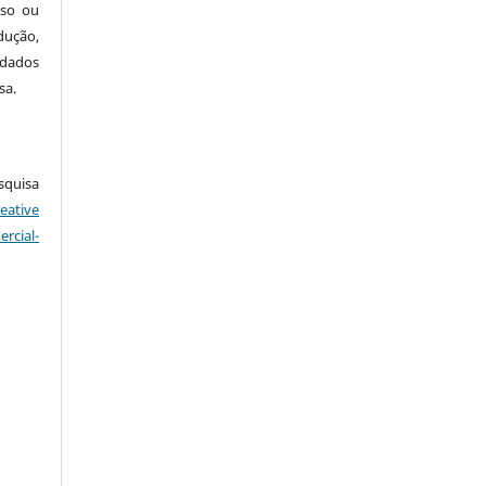
sso ou
dução,
 dados
sa.
squisa
eative
cial-