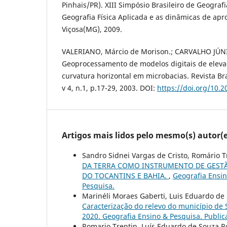
Pinhais/PR). XIII Simpósio Brasileiro de Geografi
Geografia Física Aplicada e as dinâmicas de apr
Viçosa(MG), 2009.
VALERIANO, Márcio de Morison.; CARVALHO JÚNI
Geoprocessamento de modelos digitais de ele
curvatura horizontal em microbacias. Revista Br
v 4, n.1, p.17-29, 2003. DOI:
https://doi.org/10.2
Artigos mais lidos pelo mesmo(s) autor(e
Sandro Sidnei Vargas de Cristo, Romário 
DA TERRA COMO INSTRUMENTO DE GESTÃ
DO TOCANTINS E BAHIA.
,
Geografia Ensino
Pesquisa.
Marinéli Moraes Gaberti, Luis Eduardo de
Caracterização do relevo do município de
2020. Geografia Ensino & Pesquisa. Publi
Romario Trentin, Luís Eduardo de Souza R