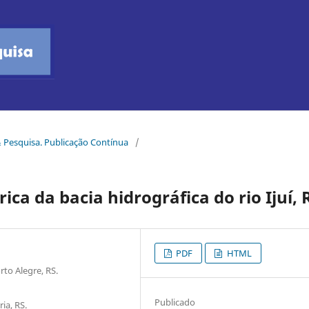
 & Pesquisa. Publicação Contínua
/
ca da bacia hidrográfica do rio Ijuí, 
PDF
HTML
to Alegre, RS.
Publicado
ia, RS.