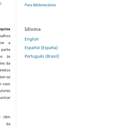
-
Para Bibliotecários
Idioma
quisa
balhos
English
-se a
Español (España)
 parte
Português (Brasil)
os às
ões da
reitos
ten-se
o caso
utores
unicar
s) têm
ão da