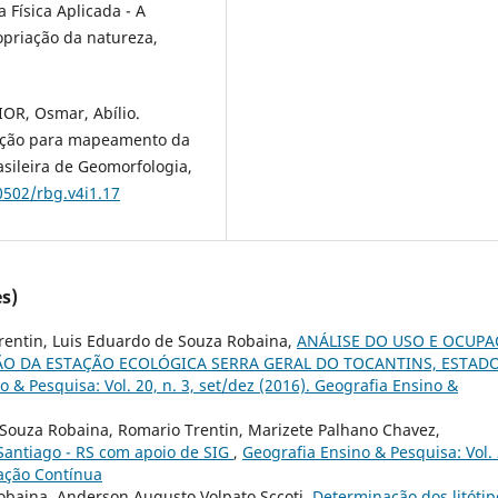
a Física Aplicada - A
opriação da natureza,
OR, Osmar, Abílio.
vação para mapeamento da
asileira de Geomorfologia,
0502/rbg.v4i1.17
s)
Trentin, Luis Eduardo de Souza Robaina,
ANÁLISE DO USO E OCUP
O DA ESTAÇÃO ECOLÓGICA SERRA GERAL DO TOCANTINS, ESTAD
 & Pesquisa: Vol. 20, n. 3, set/dez (2016). Geografia Ensino &
 Souza Robaina, Romario Trentin, Marizete Palhano Chavez,
 Santiago - RS com apoio de SIG
,
Geografia Ensino & Pesquisa: Vol. 
cação Contínua
obaina, Anderson Augusto Volpato Sccoti,
Determinação dos litótip