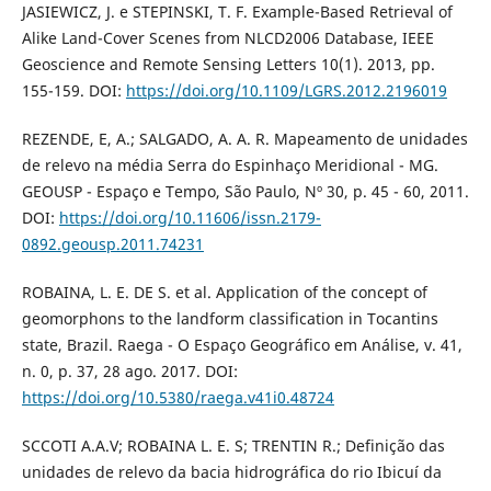
JASIEWICZ, J. e STEPINSKI, T. F. Example-Based Retrieval of
Alike Land-Cover Scenes from NLCD2006 Database, IEEE
Geoscience and Remote Sensing Letters 10(1). 2013, pp.
155-159. DOI:
https://doi.org/10.1109/LGRS.2012.2196019
REZENDE, E, A.; SALGADO, A. A. R. Mapeamento de unidades
de relevo na média Serra do Espinhaço Meridional - MG.
GEOUSP - Espaço e Tempo, São Paulo, Nº 30, p. 45 - 60, 2011.
DOI:
https://doi.org/10.11606/issn.2179-
0892.geousp.2011.74231
ROBAINA, L. E. DE S. et al. Application of the concept of
geomorphons to the landform classification in Tocantins
state, Brazil. Raega - O Espaço Geográfico em Análise, v. 41,
n. 0, p. 37, 28 ago. 2017. DOI:
https://doi.org/10.5380/raega.v41i0.48724
SCCOTI A.A.V; ROBAINA L. E. S; TRENTIN R.; Definição das
unidades de relevo da bacia hidrográfica do rio Ibicuí da