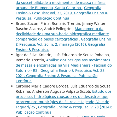
da suscetibilidade a movimentos de massa na área
urbana de Blumenau, Santa Catarina
,
Geografia
Ensino & Pesquisa: Vol. 23, 2019. Geografia Ensino &
Pesquisa. Publicação Contínua
Bruno Zucuni Prina, Romario Trentin, Jimmy Walter
Rasche Alvarez, André Pellegrini,
Mapeamento da
declividade de uma sub-bacia hidrográfica mediante
comparação de bases cartográficas
,
Geografia Ensino
& Pesquisa: Vol. 20, n. 2, mai/ago (2016). Geografia
Ensino & Pesquisa.
Igor da Silva Knierin, Luís Eduardo de Souza Robaina,
Romario Trentin,
Análise dos perigos aos movimentos
de massa e enxurradas na Vila Medianeira - Faxinal do
Soturno - RS
,
Geografia Ensino & Pesquisa: Vol. 25,
2021. Geografia Ensino & Pesquisa. Publicação
Contínua
Caroline Maria Cadore Borges, Luís Eduardo de Souza
Robaina, Anderson Augusto Volpato Sccoti,
Estudo dos
processos hidrológicos causadores de desastres que
ocorrem nos municípios de Estrela e Lajeado, Vale do
Taquari/RS
,
Geografia Ensino & Pesquisa: v. 28 (2024):
Publicação Contínua