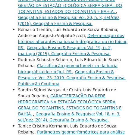
GESTÃO DA ESTAÇÃO ECOLÓGICA SERRA GERAL DO
TOCANTINS, ESTADOS DO TOCANTINS E BAHIA.
,
Geografia Ensino & Pesquisa: Vol. 20, n. 3, set/dez
(2016). Geografia Ensino & Pesquisa.
Romario Trentin, Luís Eduardo de Souza Robaina,
Anderson Augusto Volpato Sccoti,
Determinação dos
litótipos aflorantes na bacia hidrográfica do rio Ibicuí,
RS
,
Geografia Ensino & Pesquisa: Vol. 19, n. 2,
mai/ago (2015). Geografia Ensino & Pesquisa.
Rudimar Schuster Scheren, Luís Eduardo de Souza
Robaina,
Classificação geomorfométrica da bacia
hidrográfica do rio Ijuí, RS
,
Geografia Ensino &
Pesquisa: Vol. 23, 2019. Geografia Ensino & Pesquisa.
Publicação Contínua
Sandro Sidnei Vargas de Cristo, Luis Eduardo de
Souza Robaina,
CARACTERIZAÇÃO DA REDE
HIDROGRÁFICA NA ESTAÇÃO ECOLÓGICA SERRA
GERAL DO TOCANTINS, ESTADOS DO TOCANTINS E
BAHIA.
,
Geografia Ensino & Pesquisa: Vol. 18, n. 3,
set/dez (2014). Geografia Ensino & Pesquisa.
Tanice Cristina Kormann, Luís Eduardo de Souza
Robaina,
Parâmetros geomorfométricos para análise