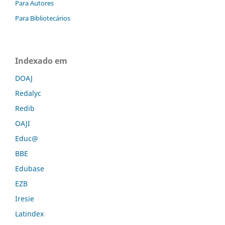
Para Autores
Para Bibliotecários
Indexado em
DOAJ
Redalyc
Redib
OAJI
Educ@
BBE
Edubase
EZB
Iresie
Latindex