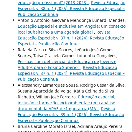
educação profissional” (2013-2023)
,
Revista Educação
Especial: v. 38 n. 1 (2025): Revista Educação Especial –
Publicação Contínua
António António, Geovana Mendonça Lunardi Mendes,
Educação Especial e Inclusiva em Angola: um contexto
local subalterno a uma agenda global
,
Revista
Educação Especial: v. 37 n. 1 (2024): Revista Educação
Especial – Publicação Contínua
Rafaela Carla e Silva Soares, Leôncio José Gomes
Soares, Taísa Grasiela Gomes Liduenha Gonçalves,
Pessoas com deficiência: da Educação de Jovens e
Adultos para o Ensino Superior
,
Revista Educação
Especial: v. 37 n. 1 (2024): Revista Educação Especial –
Publicação Contínua
Alexssandry Lamarques Sousa, Rodrigo Cesar da Silva,
Susana Aparecida da Veiga, Kátia Celina da Silva
Richetto, Willian José Ferreira,
Educação especial,
inclusão e formação socioambiental: uma análise
documental da APAE de Imperatriz (MA)
,
Revista
Educação Especial: v. 39 n. 1 (2026): Revista Educação
Especial – Publicação Contínua
Bruna Caroline Morato Israel, Adriana Araújo Pereira