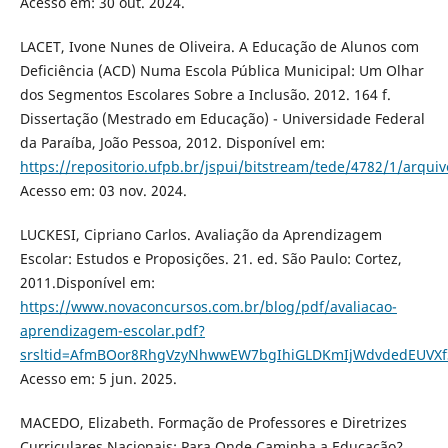
Acesso em: 30 out. 2024.
LACET, Ivone Nunes de Oliveira. A Educação de Alunos com
Deficiência (ACD) Numa Escola Pública Municipal: Um Olhar
dos Segmentos Escolares Sobre a Inclusão. 2012. 164 f.
Dissertação (Mestrado em Educação) - Universidade Federal
da Paraíba, João Pessoa, 2012. Disponível em:
https://repositorio.ufpb.br/jspui/bitstream/tede/4782/1/arquiv
Acesso em: 03 nov. 2024.
LUCKESI, Cipriano Carlos. Avaliação da Aprendizagem
Escolar: Estudos e Proposições. 21. ed. São Paulo: Cortez,
2011.Disponível em:
https://www.novaconcursos.com.br/blog/pdf/avaliacao-
aprendizagem-escolar.pdf?
srsltid=AfmBOor8RhgVzyNhwwEW7bgIhiGLDKmIjWdvdedEUVXfS
Acesso em: 5 jun. 2025.
MACEDO, Elizabeth. Formação de Professores e Diretrizes
Curriculares Nacionais: Para Onde Caminha a Educação?.