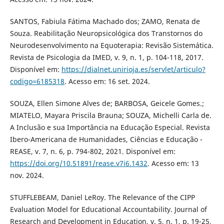
SANTOS, Fabiula Fátima Machado dos; ZAMO, Renata de
Souza. Reabilitação Neuropsicológica dos Transtornos do
Neurodesenvolvimento na Equoterapia: Revisão Sistemática.
Revista de Psicologia da IMED, v. 9, n. 1, p. 104-118, 2017.
Disponível em:
https://dialnet.unirioja.es/servlet/articulo?
codigo=6185318
. Acesso em: 16 set. 2024.
SOUZA, Ellen Simone Alves de; BARBOSA, Geicele Gomes.;
MIATELO, Mayara Priscila Brauna; SOUZA, Michelli Carla de.
A Inclusão e sua Importância na Educação Especial. Revista
Ibero-Americana de Humanidades, Ciências e Educação -
REASE, v. 7, n. 6, p. 794-802, 2021. Disponível em:
https://doi.org/10.51891/rease.v7i6.1432
. Acesso em: 13
nov. 2024.
STUFFLEBEAM, Daniel LeRoy. The Relevance of the CIPP
Evaluation Model for Educational Accountability. Journal of
Research and Development in Education, v. 5, n. 1, p. 19-25,