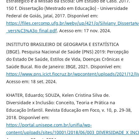
Estratégico e a Missão da Escola: Um Estudo de Caso. 2017.
150 f. Dissertação (Mestrado em Educação) - Universidade
Federal de Goiás, Jataí, 2017. Disponível em:
https://files.cercomp.ufg.br/weby/up/421/o/Silviany_Disser
_vers%C3%A3o_final.pdf
. Acesso em: 17 nov. 2024.
INSTITUTO BRASILEIRO DE GEOGRAFIA E ESTATÍSTICA
(IBGE). Pesquisa Nacional de Saúde (PNS) 2019: Percepção
do Estado De Saúde, Estilos de Vida, Doenças Crônicas e
Saúde Bucal. Rio de Janeiro: IBGE, 2021. Disponível em:
https://www.pns.icict.fiocruz.br/wpcontent/uploads/2021/12/l
Acesso em: 18 set. 2024.
KHATER, Eduardo; SOUZA, Kelen Cristina Silva de.
Diversidade x Inclusão: Conceito, Teoria e Prática na
Educação Infantil. Revista Educação em Foco, v. 10, p. 29-38,
2018. Disponível em:
https://portal.unisepe.com.br/unifia/wp-
content/uploads/sites/10001/2018/06/003_DIVERSIDADE_X_I