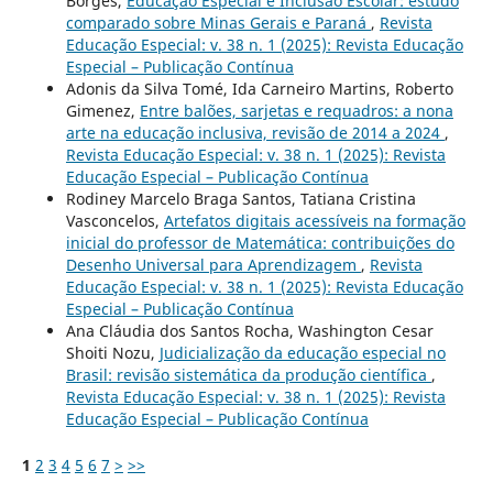
Borges,
Educação Especial e Inclusão Escolar: estudo
comparado sobre Minas Gerais e Paraná
,
Revista
Educação Especial: v. 38 n. 1 (2025): Revista Educação
Especial – Publicação Contínua
Adonis da Silva Tomé, Ida Carneiro Martins, Roberto
Gimenez,
Entre balões, sarjetas e requadros: a nona
arte na educação inclusiva, revisão de 2014 a 2024
,
Revista Educação Especial: v. 38 n. 1 (2025): Revista
Educação Especial – Publicação Contínua
Rodiney Marcelo Braga Santos, Tatiana Cristina
Vasconcelos,
Artefatos digitais acessíveis na formação
inicial do professor de Matemática: contribuições do
Desenho Universal para Aprendizagem
,
Revista
Educação Especial: v. 38 n. 1 (2025): Revista Educação
Especial – Publicação Contínua
Ana Cláudia dos Santos Rocha, Washington Cesar
Shoiti Nozu,
Judicialização da educação especial no
Brasil: revisão sistemática da produção científica
,
Revista Educação Especial: v. 38 n. 1 (2025): Revista
Educação Especial – Publicação Contínua
1
2
3
4
5
6
7
>
>>