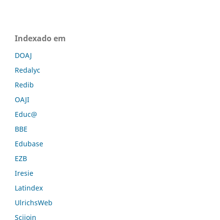
Indexado em
DOAJ
Redalyc
Redib
OAJI
Educ@
BBE
Edubase
EZB
Iresie
Latindex
UlrichsWeb
Scijoin