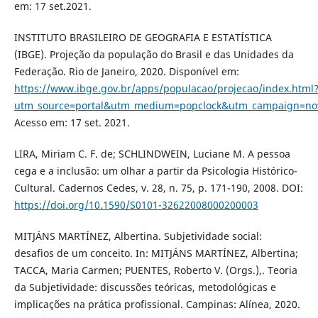
em: 17 set.2021.
INSTITUTO BRASILEIRO DE GEOGRAFIA E ESTATÍSTICA
(IBGE). Projeção da população do Brasil e das Unidades da
Federação. Rio de Janeiro, 2020. Disponível em:
https://www.ibge.gov.br/apps/populacao/projecao/index.html
utm_source=portal&utm_medium=popclock&utm_campaign=nov
Acesso em: 17 set. 2021.
LIRA, Miriam C. F. de; SCHLINDWEIN, Luciane M. A pessoa
cega e a inclusão: um olhar a partir da Psicologia Histórico-
Cultural. Cadernos Cedes, v. 28, n. 75, p. 171-190, 2008. DOI:
https://doi.org/10.1590/S0101-32622008000200003
MITJÁNS MARTÍNEZ, Albertina. Subjetividade social:
desafios de um conceito. In: MITJÁNS MARTÍNEZ, Albertina;
TACCA, Maria Carmen; PUENTES, Roberto V. (Orgs.),. Teoria
da Subjetividade: discussões teóricas, metodológicas e
implicações na prática profissional. Campinas: Alínea, 2020.