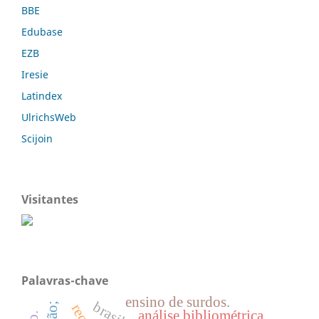
BBE
Edubase
EZB
Iresie
Latindex
UlrichsWeb
Scijoin
Visitantes
Palavras-chave
ensino de surdos.
análise bibliométrica.