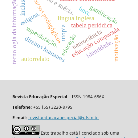
brasil e suécia.
inclusão;
recursos pedagógicos
tecnologia da informação.
gamificação
bncc
estigma.
língua inglesa.
tabela periódica
utopia
superdotação.
educação comparada
neurociência
educação
motivação
direitos humanos
identidade.
autorrelato
Revista Educação Especial –
ISSN 1984-686X
Telefone:
+55 (55) 3220-8795
E-mail:
revistaeducacaoespecial@ufsm.br
Este trabalho está licenciado sob uma