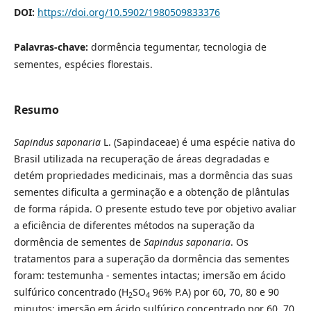
DOI:
https://doi.org/10.5902/1980509833376
Palavras-chave:
dormência tegumentar, tecnologia de
sementes, espécies florestais.
Resumo
Sapindus saponaria
L. (Sapindaceae) é uma espécie nativa do
Brasil utilizada na recuperação de áreas degradadas e
detém propriedades medicinais, mas a dormência das suas
sementes dificulta a germinação e a obtenção de plântulas
de forma rápida. O presente estudo teve por objetivo avaliar
a eficiência de diferentes métodos na superação da
dormência de sementes de
Sapindus
saponaria
. Os
tratamentos para a superação da dormência das sementes
foram: testemunha - sementes intactas; imersão em ácido
sulfúrico concentrado (H
SO
96% P.A) por 60, 70, 80 e 90
2
4
minutos; imersão em ácido sulfúrico concentrado por 60, 70,