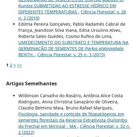
Kuntze SUBMETIDAS AO ESTRESSE HÍDRICO EM
DIFERENTES TEMPERATURAS
,
Ciência Florestal: v. 26
n. 3 (2016)
Edilma Pereira Gonçalves, Pablo Radamés Cabral de
França, Jeandson Silva Viana, Edna Ursulino Alves,
Roberta Sales Guedes, Cosmo Rufino de Lima,
UMEDECIMENTO DO SUBSTRATO E TEMPERATURA NA
GERMINAÇÃO DE SEMENTES DE
Parkia platycephala
BENTH.
,
Ciência Florestal: v. 25 n. 3 (2015)
1
2
>
>>
Artigos Semelhantes
Wildinson Carvalho do Rosário, Antônia Alice Costa
Rodrigues, Anna Christina Sanazário de Oliveira,
Claudio Belmino Maia, Bruno Rafael Marques,
Fisiologia, sanidade e controle de fitopatógenos em
sementes florestais da Reserva Extrativista Quilombo
do Frechal em Mirinzal - MA
,
Ciência Florestal: v. 32 n.
2 (2022)