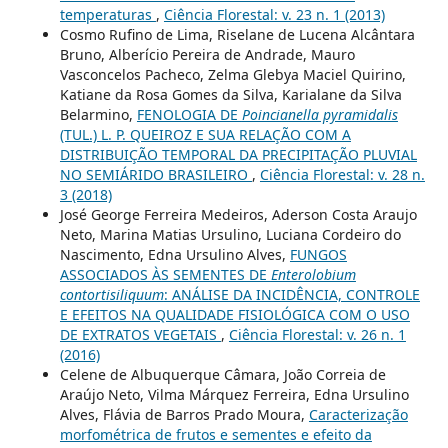
temperaturas
,
Ciência Florestal: v. 23 n. 1 (2013)
Cosmo Rufino de Lima, Riselane de Lucena Alcântara
Bruno, Alberício Pereira de Andrade, Mauro
Vasconcelos Pacheco, Zelma Glebya Maciel Quirino,
Katiane da Rosa Gomes da Silva, Karialane da Silva
Belarmino,
FENOLOGIA DE
Poincianella pyramidalis
(TUL.) L. P. QUEIROZ E SUA RELAÇÃO COM A
DISTRIBUIÇÃO TEMPORAL DA PRECIPITAÇÃO PLUVIAL
NO SEMIÁRIDO BRASILEIRO
,
Ciência Florestal: v. 28 n.
3 (2018)
José George Ferreira Medeiros, Aderson Costa Araujo
Neto, Marina Matias Ursulino, Luciana Cordeiro do
Nascimento, Edna Ursulino Alves,
FUNGOS
ASSOCIADOS ÀS SEMENTES DE
Enterolobium
contortisiliquum
: ANÁLISE DA INCIDÊNCIA, CONTROLE
E EFEITOS NA QUALIDADE FISIOLÓGICA COM O USO
DE EXTRATOS VEGETAIS
,
Ciência Florestal: v. 26 n. 1
(2016)
Celene de Albuquerque Câmara, João Correia de
Araújo Neto, Vilma Márquez Ferreira, Edna Ursulino
Alves, Flávia de Barros Prado Moura,
Caracterização
morfométrica de frutos e sementes e efeito da