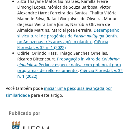
Zilza Thayane Matos Guimarães, Kamilla Freire
Limongi Lopes, Mônica de Souza Barbosa, Victor
Alexandre Hardt Ferreira dos Santos, Thalita Vitória
Mamede Silva, Rafael Gonçalves de Oliveira, Manuel
de Jesus Vieira Lima Júnior, Narrúbia Oliveira de
Almeida Martins, Marciel José Ferreira,
Desempenho
silvicultural de progênies de
Parkia multijuga
Benth.
no Amazonas três anos após o plantio
,
Ciência
Florestal: v. 32 n. 1 (2022)
Odirlei Orlindo Hass, Thiago Sanches Ornellas,
Ricardo Bittencourt,
Propagação in vitro de
Colubrina
glandulosa
Perkins: espécie nativa com potencial para
programas de reflorestamento
,
Ciência Florestal: v. 32
n. 1 (2022)
Você também pode
iniciar uma pesquisa avançada por
similaridade
para este artigo.
Publicado por