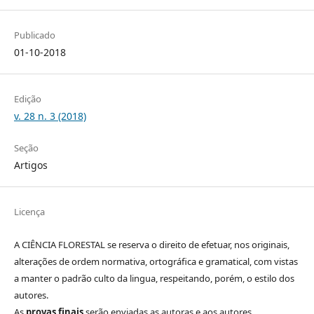
Publicado
01-10-2018
Edição
v. 28 n. 3 (2018)
Seção
Artigos
Licença
A CIÊNCIA FLORESTAL se reserva o direito de efetuar, nos originais,
alterações de ordem normativa, ortográfica e gramatical, com vistas
a manter o padrão culto da lingua, respeitando, porém, o estilo dos
autores.
As
provas finais
serão enviadas as autoras e aos autores.