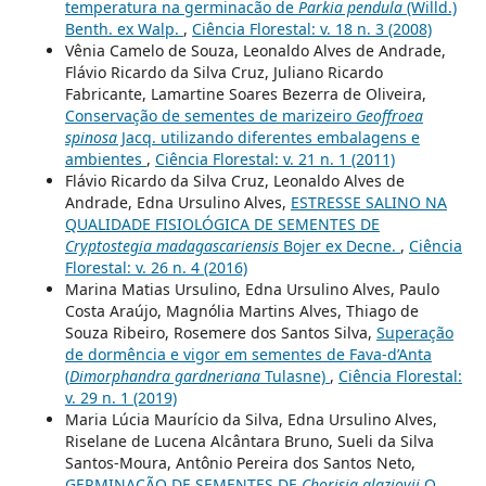
temperatura na germinacão de
Parkia pendula
(Willd.)
Benth. ex Walp.
,
Ciência Florestal: v. 18 n. 3 (2008)
Vênia Camelo de Souza, Leonaldo Alves de Andrade,
Flávio Ricardo da Silva Cruz, Juliano Ricardo
Fabricante, Lamartine Soares Bezerra de Oliveira,
Conservação de sementes de marizeiro
Geoffroea
spinosa
Jacq. utilizando diferentes embalagens e
ambientes
,
Ciência Florestal: v. 21 n. 1 (2011)
Flávio Ricardo da Silva Cruz, Leonaldo Alves de
Andrade, Edna Ursulino Alves,
ESTRESSE SALINO NA
QUALIDADE FISIOLÓGICA DE SEMENTES DE
Cryptostegia madagascariensis
Bojer ex Decne.
,
Ciência
Florestal: v. 26 n. 4 (2016)
Marina Matias Ursulino, Edna Ursulino Alves, Paulo
Costa Araújo, Magnólia Martins Alves, Thiago de
Souza Ribeiro, Rosemere dos Santos Silva,
Superação
de dormência e vigor em sementes de Fava-d’Anta
(
Dimorphandra gardneriana
Tulasne)
,
Ciência Florestal:
v. 29 n. 1 (2019)
Maria Lúcia Maurício da Silva, Edna Ursulino Alves,
Riselane de Lucena Alcântara Bruno, Sueli da Silva
Santos-Moura, Antônio Pereira dos Santos Neto,
GERMINAÇÃO DE SEMENTES DE
Chorisia glaziovii
O.