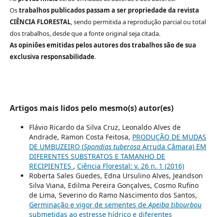
Os
trabalhos publicados passam a ser propriedade da revista
CIÊNCIA FLORESTAL
, sendo permitida a reprodução parcial ou total
dos trabalhos, desde que a fonte original seja citada.
As opiniões emitidas pelos autores dos trabalhos são de sua
exclusiva responsabilidade
.
Artigos mais lidos pelo mesmo(s) autor(es)
Flávio Ricardo da Silva Cruz, Leonaldo Alves de
Andrade, Ramon Costa Feitosa,
PRODUÇÃO DE MUDAS
DE UMBUZEIRO (
Spondias tuberosa
Arruda Câmara) EM
DIFERENTES SUBSTRATOS E TAMANHO DE
RECIPIENTES
,
Ciência Florestal: v. 26 n. 1 (2016)
Roberta Sales Guedes, Edna Ursulino Alves, Jeandson
Silva Viana, Edilma Pereira Gonçalves, Cosmo Rufino
de Lima, Severino do Ramo Nascimento dos Santos,
Germinação e vigor de sementes de
Apeiba tibourbou
submetidas ao estresse hídrico e diferentes