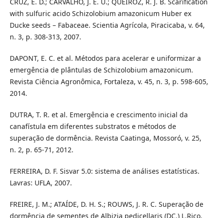
CRUZ, E. D.; CARVALHO, J. E. U.; QUEIROZ, R. J. B. Scarification
with sulfuric acido Schizolobium amazonicum Huber ex
Ducke seeds – Fabaceae. Scientia Agrícola, Piracicaba, v. 64,
n. 3, p. 308-313, 2007.
DAPONT, E. C. et al. Métodos para acelerar e uniformizar a
emergência de plântulas de Schizolobium amazonicum.
Revista Ciência Agronômica, Fortaleza, v. 45, n. 3, p. 598-605,
2014.
DUTRA, T. R. et al. Emergência e crescimento inicial da
canafístula em diferentes substratos e métodos de
superação de dormência. Revista Caatinga, Mossoró, v. 25,
n. 2, p. 65-71, 2012.
FERREIRA, D. F. Sisvar 5.0: sistema de análises estatísticas.
Lavras: UFLA, 2007.
FREIRE, J. M.; ATAÍDE, D. H. S.; ROUWS, J. R. C. Superação de
dormência de sementes de Albizia pedicellaris (DC.) L.Rico.