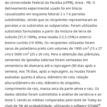
da Universidade Federal da Paraíba (UFPB), Areia - PB. O
delineamento experimental usado foi em blocos
casualizados em esquema fatorial 2 x 7 e parcelas
subdivididas, sendo que os recipientes representaram as
parcelas e os substratos as subparcelas. Foram utilizados
substratos formulados a partir da mistura de terra de
subsolo (37,5-100%), areia lavada (12,5-25%) e esterco
bovino curtido (10-50%). Os recipientes utilizados foram
3
sacos de polietileno preto com volumes de 1900 cm
(15 x 27
3
cm) e 5000 cm
(25 x 26 cm). Para a obtenção das plântulas,
sementes de
Spondias tuberosa
foram semeadas em
sementeira de alvenaria até a repicagem (90 dias após o
semeio). Aos 78 dias, após a repicagem, as mudas foram
avaliadas quanto à altura, diâmetro do colo, relação
altura/diâmetro do colo, diâmetro do xilopódio,
comprimento de raiz, massa seca da parte aérea e raiz. Os
dados obtidos foram submetidos à análise de variância e ao
teste F, sendo as médias comparadas pelo teste de Tukey ao
®
nível de 5% de probabilidade, utilizando o
software
SISVAR
.