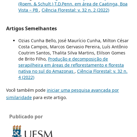
(Roem. & Schult.) T.D.Penn. em área de Caatinga, Boa
Vista – PB
,
Ciência Florestal: v. 32 n. 2 (2022)
Artigos Semelhantes
Ozias Cunha Bello, José Maurício Cunha, Milton César
Costa Campos, Marcos Gervasio Pereira, Luís Antônio
Coutrim Santos, Thalita Silva Martins, Elilson Gomes
de Brito Filho,
Produção e decomposição de
serapilheira em áreas de reflorestamento e floresta
nativa no sul do Amazonas
,
Ciência Florestal: v. 32 n.
4 (2022)
Você também pode
iniciar uma pesquisa avançada por
similaridade
para este artigo.
Publicado por