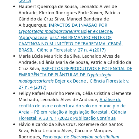
(2015)
Flaubert Queiroga de Sousa, Leonaldo Alves de
Andrade, Klerton Rodrigues Forte Xavier, Patrícia
Cândido da Cruz Silva, Manoel Bandeira de
Albuquerque,
IMPACTOS DA INVASÃO POR
Cryptostegia madagascariensis
Bojer ex Decne.
(Apocynaceae Juss.) EM REMANESCENTES DE
CAATINGA NO MUNICÍPIO DE IBARETAMA, CEARÁ,
BRASIL
,
Ciência Florestal: v. 27 n. 4 (2017)
Maria Lúcia Maurício da Silva, Leonaldo Alves de
Andrade, Edlânia Maria de Souza, Patrícia Cândido da
Cruz Silva,
ASPECTOS REPRODUTIVOS E POTENCIAL DE
EMERGÊNCIA DE PLÂNTULAS DE
Cryptostegia
madagascariensis
Bojer ex Decne
,
Ciência Florestal: v.
27 n. 4 (2017)
Felipy Rafael Marinho Pereira, Célia Cristina Clemente
Machado, Leonaldo Alves de Andrade,
Análise do
conflito do uso e cobertura do solo do município de
Areia – PB em relação à legislação florestal
,
Ciência
Florestal: v. 33 n. 1 (2023): Publicação Contínua
Flávio Ricardo da Silva Cruz, Rosemere dos Santos
Silva, Edna Ursulino Alves, Caroline Marques
Rodrigues,
Fenologia de
Sideroxylon obtusifolium