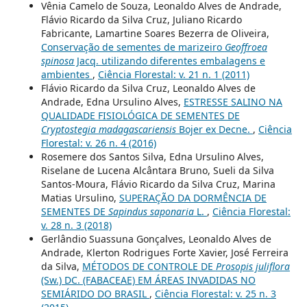
Vênia Camelo de Souza, Leonaldo Alves de Andrade,
Flávio Ricardo da Silva Cruz, Juliano Ricardo
Fabricante, Lamartine Soares Bezerra de Oliveira,
Conservação de sementes de marizeiro
Geoffroea
spinosa
Jacq. utilizando diferentes embalagens e
ambientes
,
Ciência Florestal: v. 21 n. 1 (2011)
Flávio Ricardo da Silva Cruz, Leonaldo Alves de
Andrade, Edna Ursulino Alves,
ESTRESSE SALINO NA
QUALIDADE FISIOLÓGICA DE SEMENTES DE
Cryptostegia madagascariensis
Bojer ex Decne.
,
Ciência
Florestal: v. 26 n. 4 (2016)
Rosemere dos Santos Silva, Edna Ursulino Alves,
Riselane de Lucena Alcântara Bruno, Sueli da Silva
Santos-Moura, Flávio Ricardo da Silva Cruz, Marina
Matias Ursulino,
SUPERAÇÃO DA DORMÊNCIA DE
SEMENTES DE
Sapindus saponaria
L.
,
Ciência Florestal:
v. 28 n. 3 (2018)
Gerlândio Suassuna Gonçalves, Leonaldo Alves de
Andrade, Klerton Rodrigues Forte Xavier, José Ferreira
da Silva,
MÉTODOS DE CONTROLE DE
Prosopis juliflora
(Sw.) DC. (FABACEAE) EM ÁREAS INVADIDAS NO
SEMIÁRIDO DO BRASIL
,
Ciência Florestal: v. 25 n. 3