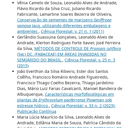
Vênia Camelo de Souza, Leonaldo Alves de Andrade,
Flávio Ricardo da Silva Cruz, Juliano Ricardo
Fabricante, Lamartine Soares Bezerra de Oliveira,
Conservação de sementes de marizeiro
Geoffroea
spinosa
Jacq. utilizando diferentes embalagens e
ambientes
,
Ciência Florestal: v. 21 n. 1 (2011)
Gerlândio Suassuna Gonçalves, Leonaldo Alves de
Andrade, Klerton Rodrigues Forte Xavier, José Ferreira
da Silva,
MÉTODOS DE CONTROLE DE
Prosopis juliflora
(Sw.) DC. (FABACEAE) EM ÁREAS INVADIDAS NO
SEMIÁRIDO DO BRASIL
,
Ciência Florestal: v. 25 n. 3
(2015)
João Everthon da Silva Ribeiro, Ester dos Santos
Coêlho, Francisco Romário Andrade Figueiredo,
Francisco Thiago Coelho Bezerra, Thiago Jardelino
Dias, Mário Luiz Farias Cavalcanti, Manoel Bandeira de
Albuquerque,
Características morfofisiológicas em
plantas de
Erythroxylum pauferrense
Plowman sob
estresse hídrico
,
Ciência Florestal: v. 33 n. 2 (2023):
Publicação Contínua
Maria Lúcia Maurício da Silva, Leonaldo Alves de
Andrade, Edlânia Maria de Souza, Patrícia Cândido da