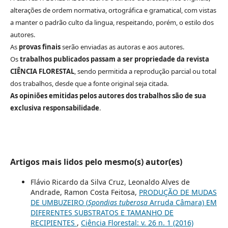
alterações de ordem normativa, ortográfica e gramatical, com vistas
a manter o padrão culto da lingua, respeitando, porém, o estilo dos
autores.
As
provas finais
serão enviadas as autoras e aos autores.
Os
trabalhos publicados passam a ser propriedade da revista
CIÊNCIA FLORESTAL
, sendo permitida a reprodução parcial ou total
dos trabalhos, desde que a fonte original seja citada.
As opiniões emitidas pelos autores dos trabalhos são de sua
exclusiva responsabilidade
.
Artigos mais lidos pelo mesmo(s) autor(es)
Flávio Ricardo da Silva Cruz, Leonaldo Alves de
Andrade, Ramon Costa Feitosa,
PRODUÇÃO DE MUDAS
DE UMBUZEIRO (
Spondias tuberosa
Arruda Câmara) EM
DIFERENTES SUBSTRATOS E TAMANHO DE
RECIPIENTES
,
Ciência Florestal: v. 26 n. 1 (2016)