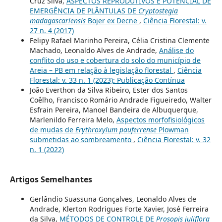
Cruz Silva,
ASPECTOS REPRODUTIVOS E POTENCIAL DE
EMERGÊNCIA DE PLÂNTULAS DE
Cryptostegia
madagascariensis
Bojer ex Decne
,
Ciência Florestal: v.
27 n. 4 (2017)
Felipy Rafael Marinho Pereira, Célia Cristina Clemente
Machado, Leonaldo Alves de Andrade,
Análise do
conflito do uso e cobertura do solo do município de
Areia – PB em relação à legislação florestal
,
Ciência
Florestal: v. 33 n. 1 (2023): Publicação Contínua
João Everthon da Silva Ribeiro, Ester dos Santos
Coêlho, Francisco Romário Andrade Figueiredo, Walter
Esfrain Pereira, Manoel Bandeira de Albuquerque,
Marlenildo Ferreira Melo,
Aspectos morfofisiológicos
de mudas de
Erythroxylum pauferrense
Plowman
submetidas ao sombreamento
,
Ciência Florestal: v. 32
n. 1 (2022)
Artigos Semelhantes
Gerlândio Suassuna Gonçalves, Leonaldo Alves de
Andrade, Klerton Rodrigues Forte Xavier, José Ferreira
da Silva,
MÉTODOS DE CONTROLE DE
Prosopis juliflora