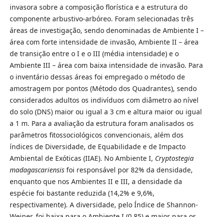
invasora sobre a composição florística e a estrutura do
componente arbustivo-arbóreo. Foram selecionadas três
áreas de investigação, sendo denominadas de Ambiente I –
área com forte intensidade de invasão, Ambiente II – área
de transição entre o I e o III (média intensidade) e o
Ambiente III – área com baixa intensidade de invasão. Para
o inventário dessas áreas foi empregado o método de
amostragem por pontos (Método dos Quadrantes), sendo
considerados adultos os indivíduos com diâmetro ao nível
do solo (DNS) maior ou igual a 3 cm e altura maior ou igual
a 1 m. Para a avaliação da estrutura foram analisados os
parâmetros fitossociológicos convencionais, além dos
índices de Diversidade, de Equabilidade e de Impacto
Ambiental de Exóticas (IIAE). No Ambiente I,
Cryptostegia
madagascariensis
foi responsável por 82% da densidade,
enquanto que nos Ambientes II e III, a densidade da
espécie foi bastante reduzida (14,2% e 9,6%,
respectivamente). A diversidade, pelo Índice de Shannon-
Weiner, foi baixa para o Ambiente I (0,85) e maior para os